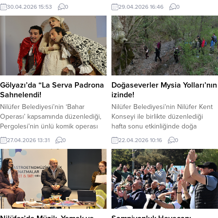
Başkanı Şadi Özdemir, “Biz,
Ağı’nın politika ve strateji organı
30.04.2026 15:53
0
29.04.2026 16:46
0
Nilüferlinin parasını en doğru, en
olan Siyasi Komite’ye seçildi. 2026-
akılcı şekilde kullanmakla
2030 yıllarını kapsayan yeni
sorumluyuz. Bu araçlar yaklaşık 1 ila
dönemde Türkiye’yi, Nilüfer
1,5 yıl içinde kendi maliyetini
Belediye Başkanı Şadi Özdemir ile
karşılayacak” dedi. Nilüfer
birlikte İzmir Büyükşehir Belediye
Belediyesi, altyapı ve ulaşım
Başkanı Dr. Cemil Tugay temsil
hizmetlerini...
edecek. Nilüfer Belediye Başkanı
Şadi Özdemir, kentsel sağlık...
Gölyazı’da “La Serva Padrona
Doğaseverler Mysia Yolları’nın
Sahnelendi!
izinde!
Nilüfer Belediyesi’nin ‘Bahar
Nilüfer Belediyesi’nin Nilüfer Kent
Operası’ kapsamında düzenlediği,
Konseyi ile birlikte düzenlediği
Pergolesi’nin ünlü komik operası
hafta sonu etkinliğinde doğa
‘La Serva Padrona’ sanatseverlerle
tutkunları, Mysia’nın yürüyüş, koşu
27.04.2026 13:31
0
22.04.2026 10:16
0
buluştu. Gölyazı Kültürevi’nde
ve bisiklet parkurlarını deneyimledi.
sahnelenen eser, izleyicilerden
Farklı rotalardan yola çıkan gruplar,
büyük ilgi gördü. Nilüfer
Üçpınar’da buluştu. Doğa
Belediyesi’nin geçtiğimiz yıl
tutkunlukları, Nilüfer Belediyesi’nin
başlattığı opera gösterileri, bu yıl
Nilüfer Kent Konseyi ile birlikte
da“Bahar Operası” temasıyla
düzenlediği etkinlikte bir araya
sanatseverlerle buluşmaya devam
geldi. Katılımcılar Turizm Haftası
ediyor. Program kapsamında,
kapsamında gerçekleştirilen