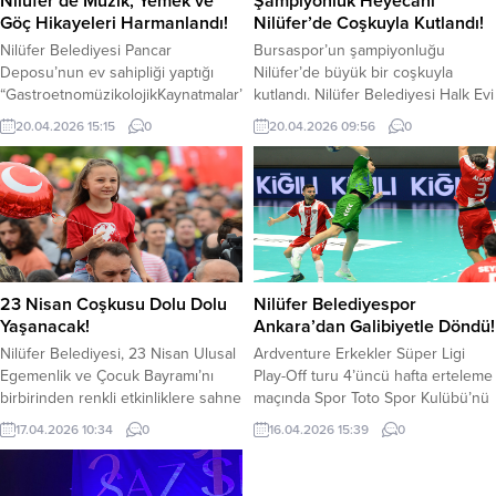
Nilüfer’de Müzik, Yemek ve
Şampiyonluk Heyecanı
Giovanni Battista Pergolesi’nin ünlü
etkinlikte doğa yürüyüşü, koşu...
Göç Hikayeleri Harmanlandı!
Nilüfer’de Coşkuyla Kutlandı!
komik operası “La Serva Padrona”...
Nilüfer Belediyesi Pancar
Bursaspor’un şampiyonluğu
Deposu’nun ev sahipliği yaptığı
Nilüfer’de büyük bir coşkuyla
“GastroetnomüzikolojikKaynatmalar”
kutlandı. Nilüfer Belediyesi Halk Evi
etkinliğinde, yemeğin sosyolojisi ve
önündeki Cumhuriyet Meydanı’nda
20.04.2026 15:15
0
20.04.2026 09:56
0
göç hikayeleri konuşuldu.
kurulan dev ekranda maçı takip
Etkinlikte,hamur işlerinin gündelik
eden yüzlerce taraftar, son düdükle
yaşamdaki ekonomik yerinden,
birlikte zaferi şarkılar ve marşlarla
Çerkez sürgününün
kutladı. Somaspor ile oynanan
mutfakkültürüne yansımalarına
karşılaşmaya yoğun ilgi gösteren
kadar pek çok konu ele alındı.
Bursasporlu taraftarlar, meydanı
Nilüfer Belediyesi tarafından
adeta bir stadyum atmosferine
düzenlenen, Prof. Dr. Özlem Doğuş
çevirdi. Maç boyunca heyecanın
23 Nisan Coşkusu Dolu Dolu
Nilüfer Belediyespor
Varlı’nın kurgusu ve sunumuyla
düşmediği alanda,...
Yaşanacak!
Ankara’dan Galibiyetle Döndü!
gerçekleşen
Nilüfer Belediyesi, 23 Nisan Ulusal
Ardventure Erkekler Süper Ligi
“Gastroetnomüzikolojik
Egemenlik ve Çocuk Bayramı’nı
Play-Off turu 4’üncü hafta erteleme
Kaynatmalar” programının bu ayki
birbirinden renkli etkinliklere sahne
maçında Spor Toto Spor Kulübü’nü
konukları,...
olacak Nilüfer Çocuk Şenliği ile
33-25 mağlup eden Nilüfer
17.04.2026 10:34
0
16.04.2026 15:39
0
kutlamaya hazırlanıyor.
Belediyespor Erkek Hentbol Takımı,
Konserlerden atölye çalışmalarına
puanını 46’ya yükseltti. Bursa
ve spor parkurlarına kadar birçok
temsilcisi, bu sonuçla play-off