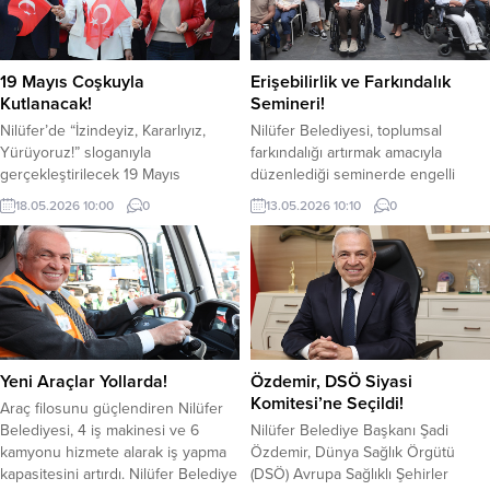
19 Mayıs Coşkuyla
Erişebilirlik ve Farkındalık
Kutlanacak!
Semineri!
Nilüfer’de “İzindeyiz, Kararlıyız,
Nilüfer Belediyesi, toplumsal
Yürüyoruz!” sloganıyla
farkındalığı artırmak amacıyla
gerçekleştirilecek 19 Mayıs
düzenlediği seminerde engelli
kutlamaları, Cumhuriyet
bireylerin yaşadığı sorunların asıl
18.05.2026 10:00
0
13.05.2026 10:10
0
Meydanı’ndaki resmi törenle
kaynağının fiziksel durumları değil,
başlayacak. Atatürk’ün Samsun’a
toplumdaki eksik düzenlemeler ve
çıktığı 1919 yılının simgesi olan saat
“erişilebilirlik” olduğu vurgulandı.
19.19’daki kortej yürüyüşünün
Nilüfer Belediyesi, 10-16 Mayıs
ardından sahne alacak “Adamlar”
Engelliler Haftası’nda toplumsal
konseriyle, Nilüfer’de tüm kent, tek
farkındalık semineri düzenledi.
yürek olacak. Cumhuriyet’in
Nilüfer Belediyesi Ceyhun İrgil
temellerinin atıldığı 19 Mayıs, bu yıl
Sağlık Müzesi’ndeki “Engelli mi,
Yeni Araçlar Yollarda!
Özdemir, DSÖ Siyasi
da Nilüfer’de hem anma hem
Engellenen mi?” başlıklı seminerde,
Komitesi’ne Seçildi!
Araç filosunu güçlendiren Nilüfer
buluşma günü...
engelli bireylerin sosyal yaşamda...
Belediyesi, 4 iş makinesi ve 6
Nilüfer Belediye Başkanı Şadi
kamyonu hizmete alarak iş yapma
Özdemir, Dünya Sağlık Örgütü
kapasitesini artırdı. Nilüfer Belediye
(DSÖ) Avrupa Sağlıklı Şehirler