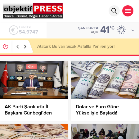
41
ALTIN
°C
ŞANLIURFA
6.499,25
AÇIK
Temmuzda IPARD III Kapsamında 634,3 Milyon Lira
Hibe Ödemesi Yapıldı!
AK Parti Şanlıurfa İl
Dolar ve Euro Güne
Başkanı Günbegi’den
Yükselişle Başladı!
Kurban Bayramı Mesajı!