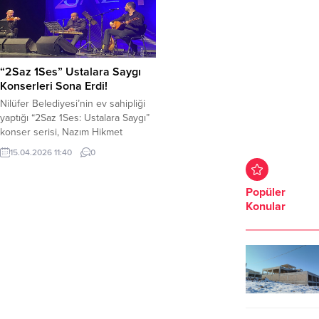
etkinliğin yer alacağı şenlik,
turunun ilk yarısını galibiyetle
çocuklara eğlence dolu bir gün
tamamladı. Nilüfer Belediyespor
sunacak. Nilüfer Belediyesi,
Erkek Hentbol Takımı, Ardventure
Türkiye Büyük Millet Meclisi’nin
Erkekler Süper Ligi Play-Off turu
açılışının yıl dönümü ve 23 Nisan...
mücadelesine Ankara
“2Saz 1Ses” Ustalara Saygı
deplasmanında devam...
Konserleri Sona Erdi!
Nilüfer Belediyesi’nin ev sahipliği
yaptığı “2Saz 1Ses: Ustalara Saygı”
konser serisi, Nazım Hikmet
Kültürevi’nde düzenlenen üçüncü
15.04.2026 11:40
0
ve kapanış konseriyle
dinleyicilerine veda etti. Keman,
bağlama ve kanunun buluştuğu
Popüler
gecede, Anadolu’dan Balkanlar’a
Konular
uzanan zengin bir repertuvar
seslendirildi. Nilüfer Belediyesi
tarafından hayata geçirilen “2Saz
1Ses: Ustalara Saygı” konserleri
serisi, üçüncü ve kapanış
programıyla...