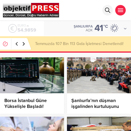
41
ALTIN
°C
ŞANLIURFA
6.496,95
AÇIK
Başkan Gülpınar Kırsaldaki Yol Çalışmalarını
İnceledi!
Borsa İstanbul Güne
Şanlıurfa’nın düşman
Yükselişle Başladı!
işgalinden kurtuluşunu
çeşitli etkinliklerle
kutlandı