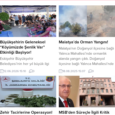
Büyükşehirin Geleneksel
Malatya’da Orman Yangını!
“Köyümüzde Şenlik Var”
Malatya’nın Doğanyol ilçesine bağlı
Etkinliği Başlıyor!
Yalınca Mahallesi’nde ormanlık
Eskişehir Büyükşehir
alanda yangın çıktı. Doğanyol
Belediyesi’nin her yıl büyük ilgi
ilçesine bağlı Yalınca Mahallesi’nde
gören geleneksel “Köyümüzde
henüz belirlenemeyen bir nedenler
12.06.2026 15:10
0
18.08.2025 15:07
0
Şenlik Var” etkinliği, bu yıl da
ormanlık alanda yangın çıktı.
çocukları ve aileleri birbirinden
Çevredekilerin ihbarı üzerine olay
renkli etkinliklerle buluşturmaya
yerine çok sayıda itfaiye ekipleri
hazırlanıyor. Büyükşehir Belediyesi
sevk edildi. Yangın söndürme
Kültür, Sanat ve Sosyal İşler Dairesi
çalışmaları başladı. Alevlerin kısa
Başkanlığı koordinasyonunda
sürede ilerlemesi sonucu yangın
gerçekleştirilecek şenlik
bölgesine yakın bulunan bir
kapsamında, Eskişehir Büyükşehir
ahırdaki büyükbaş...
Zehir Tacirlerine Operasyon!
MSB’den Süreçle İlgili Kritik