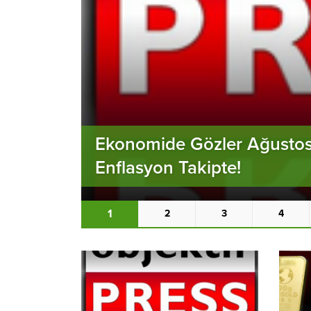
Şanlıurfa Kuyumcular Çarşıs
Açıklandı!
2
1
3
4