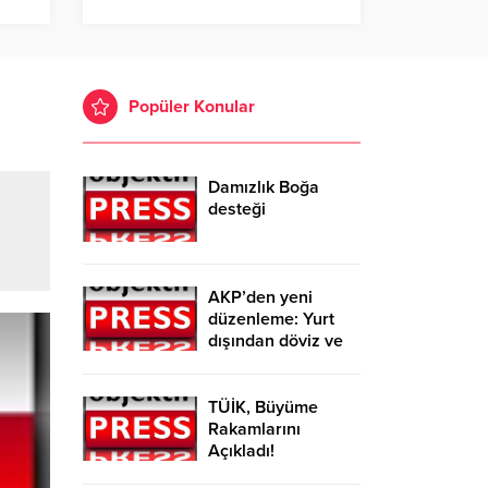
Popüler Konular
Damızlık Boğa
desteği
AKP’den yeni
düzenleme: Yurt
dışından döviz ve
altın getirenden
vergi alınmayacak
TÜİK, Büyüme
Rakamlarını
Açıkladı!