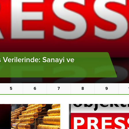
ı’nda Güncel Altın Fiyatları
5
6
7
8
9