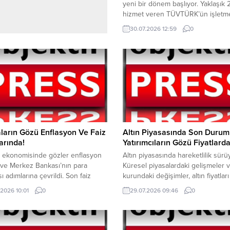
yeni bir dönem başlıyor. Yaklaşık 2
hizmet veren TÜVTÜRK’ün işletm
süresi 15 Ağustos 2027’de sona 
30.07.2026 12:59
0
araç muayene hizmeti 2027-2047
döneminde TURKA tarafından
yürütülecek. Yeni sistemle birlikte
teknolojik altyapı güçlendirilirken,
kartı komisyonu da kaldırılacak. Ye
imtiyaz dönemi kapsamında 1,72 m
dolarlık işletme hakkı bedeline...
ların Gözü Enflasyon Ve Faiz
Altın Piyasasında Son Durum
arında!
Yatırımcıların Gözü Fiyatlarda
e ekonomisinde gözler enflasyon
Altın piyasasında hareketlilik sürü
i ve Merkez Bankası’nın para
Küresel piyasalardaki gelişmeler 
sı adımlarına çevrildi. Son faiz
kurundaki değişimler, altın fiyatları
da politika faizi yüzde 37
üzerinde etkili olmaya devam ediy
.2026 10:01
0
29.07.2026 09:46
0
inde sabit tutulurken, piyasalar
Yatırımcıların güvenli liman olarak
ondaki seyri yakından takip
gördüğü altın, son günlerde dalgal
Uzmanlar, enflasyonda kalıcı
seyir izliyor. 29 Temmuz itibarıyla
ağlanmasının faiz politikaları
altın 6 bin 100 TL seviyelerinin ü