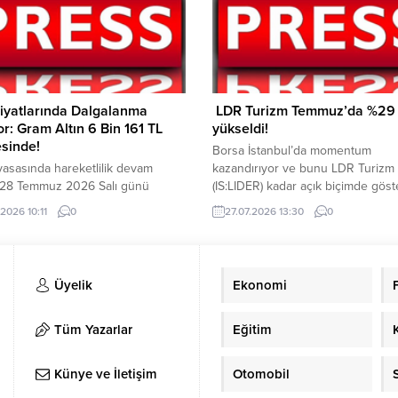
n belirleyici olacağını ifade
işlem görürken, çeyrek altın ise 1
 Küresel piyasalardaki gelişmeler,
bandında...
iyatları ve döviz kurlarındaki
lilik de ekonomi...
Fiyatlarında Dalgalanma
LDR Turizm Temmuz’da %29
r: Gram Altın 6 Bin 161 TL
yükseldi!
sinde!
Borsa İstanbul’da momentum
iyasasında hareketlilik devam
kazandırıyor ve bunu LDR Turizm
. 28 Temmuz 2026 Salı günü
(IS:LIDER) kadar açık biçimde gös
yla Kuyumcular Çarşısı’nda gram
çok az hisse var. Şirket, isminin
2026 10:11
0
27.07.2026 13:30
0
 bin 161 TL seviyesinden işlem
düşündürdüğünün aksine bir sey
n, gün içerisinde fiyatlarda dalgalı
şirketi değil. Türkiye genelindeki
r izlendi. Yatırımcıların yakından
kurumsal müşterilerine uzun dön
ttiği piyasada Cumhuriyet altını 40
kiralama ve filo yönetimi hizmetler
Üyelik
Ekonomi
 TL, ziynet altını ise 40 bin 229 TL
sunuyor. Bakım, yol yardım ve ikin
atıyla alıcı...
araç satışları da İstanbul merkezli
faaliyetlerinin...
Tüm Yazarlar
Eğitim
Künye ve İletişim
Otomobil