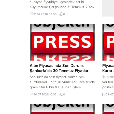
sürüyor. Eyyübiye ilçesindeki tarihi
Kuyumcular Çarşısı’nda 31 Temmuz 2026
Cuma günü itibarıyla altın fiyatları yeniden
31.07.2026 09:50
0
yükseliş eğilimine girdi. Sabah saat 08.30
itibarıyla gram altın 6 bin 226 TL’den
işlem görürken, gün içerisinde 6 bin 266
TL seviyesine kadar yükseldi. Yükseliş,
yatırımcılar ve düğün sezonu nedeniyle
alışveriş...
Altın Piyasasında Son Durum:
Piyasa
Şanlıurfa’da 30 Temmuz Fiyatları!
Kararl
Şanlıurfa’da altın fiyatları yükselişini
Türkiy
sürdürüyor. Tarihi Kuyumcular Çarşısı’nda
veriler
gram altın 6 bin 166 TL’den işlem
politika
görürken, yatırımcılar ve vatandaşlar
kararın
30.07.2026 10:02
0
29.07
piyasadaki hareketliliği yakından takip
seviyes
ediyor. 30 Temmuz 2026 Perşembe
enflasy
günü itibarıyla Kuyumcular Çarşısı’nda
ediyor.
gram altın 6 bin 166 TL, Cumhuriyet altını
düşüş s