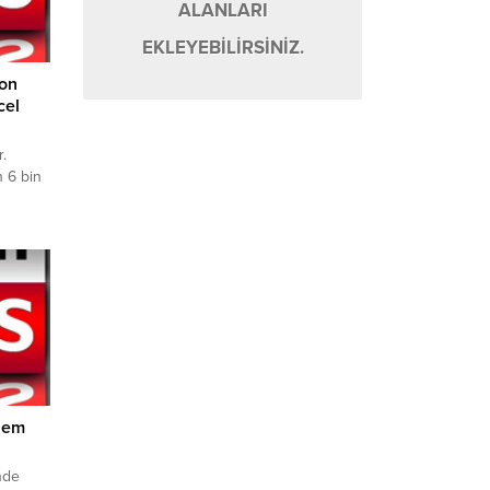
ALANLARI
EKLEYEBİLİRSİNİZ.
Son
cel
r.
 6 bin
ken,
ından
m
ş
in 330
10 bin
n...
nem
nde