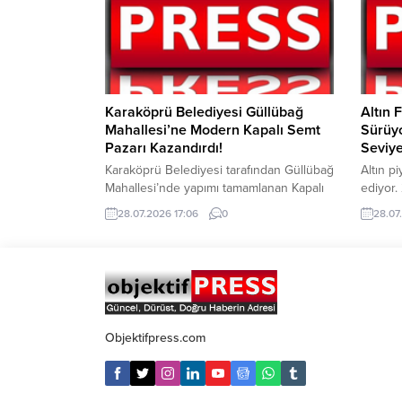
40 bin 653 TL, çeyrek altın ise 10 bin
açısında
330...
ediyor.
enerji f
hareket
Karaköprü Belediyesi Güllübağ
Altın 
Mahallesi’ne Modern Kapalı Semt
Sürüyo
Pazarı Kazandırdı!
Seviye
Karaköprü Belediyesi tarafından Güllübağ
Altın p
Mahallesi’nde yapımı tamamlanan Kapalı
ediyor
Semt Pazarı düzenlenen törenle hizmete
itibarı
28.07.2026 17:06
0
28.07.
açıldı. Seyrantepe ve Akbayır
altın 6
mahallelerinin ardından hizmete sunulan
görürke
yeni pazar alanı, hem pazarcı esnafına
bir seyi
modern çalışma ortamı hem de
takip e
vatandaşlara konforlu ve güvenli alışveriş
bin 117
imkânı sağlayacak. Karaköprü Belediyesi,
satış fiy
vatandaşların daha sağlıklı, düzenli ve
Objektifpress.com
güvenli alışveriş yapabilmesi amacıyla...