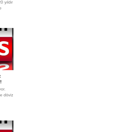
0 yıldır
e
ererken,
 kredi
ni
ilyar
:
!
yor.
ve döviz
or.
ı bir
 gram
zerinde