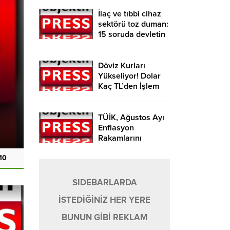
İlaç ve tıbbi cihaz
sektörü toz duman:
15 soruda devletin
feragat baskısı…
Döviz Kurları
Yükseliyor! Dolar
Kaç TL’den İşlem
Görüyor?
Şanlıurfa Altın Piyasasında Son
TÜİK, Ağustos Ayı
Güncel Fiyat Listesi!
Enflasyon
Rakamlarını
Açıkladı!
10
SIDEBARLARDA
İSTEDİĞİNİZ HER YERE
BUNUN GİBİ REKLAM