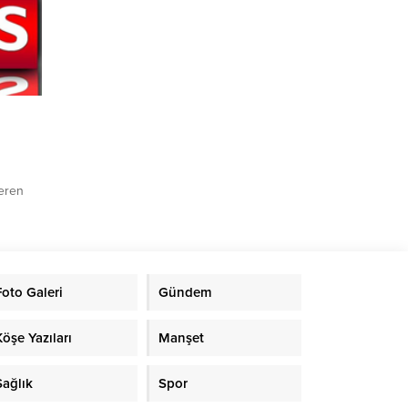
0 bin TL
teren
ahat
em araç
i
Foto Galeri
Gündem
ci el
Köşe Yazıları
Manşet
Sağlık
Spor