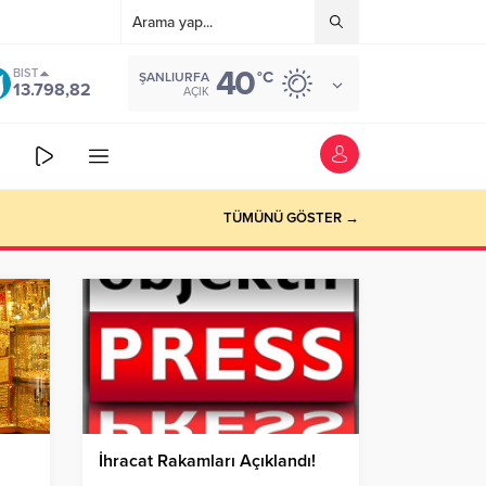
40
BIST
°C
ŞANLIURFA
13.798,82
AÇIK
TÜMÜNÜ GÖSTER →
İhracat Rakamları Açıklandı!