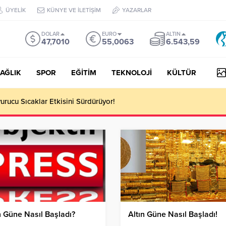
ÜYELİK
KÜNYE VE İLETİŞİM
YAZARLAR
DOLAR
EURO
ALTIN
47,7010
55,0063
6.543,59
AĞLIK
SPOR
EĞİTİM
TEKNOLOJİ
KÜLTÜR
a Yükseliş Sürüyor: Gram Altın Rekor Seviyelere Yaklaştı!
n Güne Nasıl Başladı?
Altın Güne Nasıl Başladı!