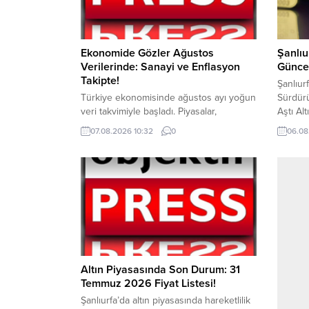
Ekonomide Gözler Ağustos
Şanlıu
Verilerinde: Sanayi ve Enflasyon
Güncel
Takipte!
Şanlıurf
Türkiye ekonomisinde ağustos ayı yoğun
Sürdürü
veri takvimiyle başladı. Piyasalar,
Aştı Al
enflasyon, büyüme, ihracat ve işsizlik
devam e
07.08.2026 10:32
0
06.08
verilerinin yanı sıra Türkiye Cumhuriyet
tarihi 
Merkez Bankası’nın açıklayacağı
ilçesin
ekonomik göstergelere odaklandı.
gram a
Uzmanlar, açıklanacak verilerin yılın ikinci
günü it
yarısındaki ekonomik görünüm açısından
işlem g
önemli sinyaller vereceğini belirtiyor.
piyasal
Sanayi tarafında ise üretim ve ihracat
yükseliş
performansı yakından takip ediliyor.
Temmuz ayında...
Altın Piyasasında Son Durum: 31
Temmuz 2026 Fiyat Listesi!
Şanlıurfa’da altın piyasasında hareketlilik