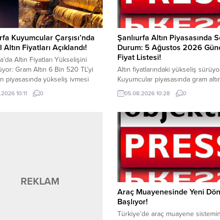
rfa Kuyumcular Çarşısı’nda
Şanlıurfa Altın Piyasasında 
 Altın Fiyatları Açıklandı!
Durum: 5 Ağustos 2026 Gün
Fiyat Listesi!
a’da Altın Fiyatları Yükselişini
yor: Gram Altın 6 Bin 520 TL’yi
Altın fiyatlarındaki yükseliş sürüyo
tın piyasasında yükseliş ivmesi
Kuyumcular piyasasında gram altın
derken, Şanlıurfa’da da fiyatlar
330 TL seviyesinden işlem görür
.2026 10:11
0
05.08.2026 10:28
0
seviyelere ulaştı. Eyyübiye
yatırımcılar fiyat hareketlerini yak
deki tarihi Kuyumcular Çarşısı’nda
takip ediyor. Haftanın üçüncü işle
ltın, 6 Ağustos 2026 Perşembe
gününde altın piyasasında yükseli
ibarıyla 6 bin 520 TL seviyesinden
eğilimi devam etti. Gram altın 6 b
örmeye başladı. Küresel
TL’ye kadar çıkarken, çeyrek altın 
ardaki gelişmelerin etkisiyle
544 TL, Cumhuriyet altını ise 40 bi
ini...
REKLAM
Araç Muayenesinde Yeni Dö
Başlıyor!
Türkiye’de araç muayene sistemi