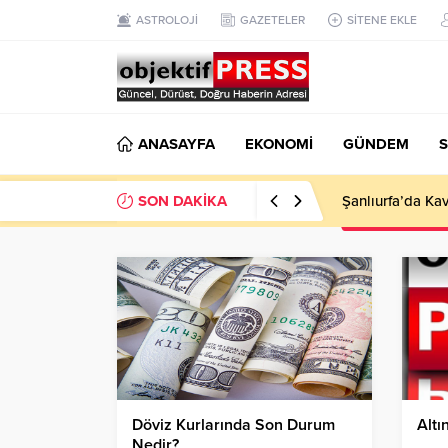
ASTROLOJİ
GAZETELER
SİTENE EKLE
ANASAYFA
EKONOMİ
GÜNDEM
S
SON DAKİKA
Altın Piyasasınd
Döviz Kurlarında Son Durum
Altı
Nedir?