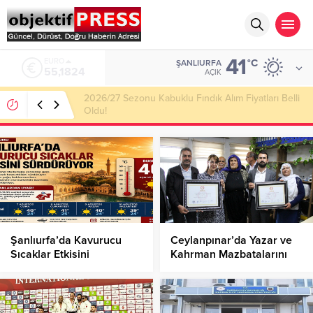
41
ALTIN
°C
ŞANLIURFA
6.662,10
AÇIK
Haliliye Belediyesi Her Gün 4 Bin 898 Kişiye Sıcak
Yemek Ulaştırıyor!
Şanlıurfa’da Kavurucu
Ceylanpınar’da Yazar ve
Sıcaklar Etkisini
Kahrman Mazbatalarını
Sürdürüyor!
aldı