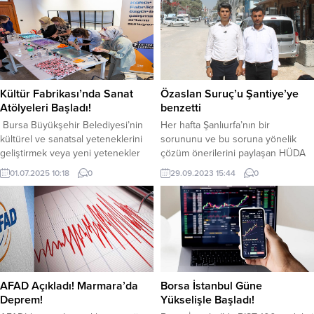
kapsamda Bursa İş Ofisi tarafından
Bölge Devlet Senfoni Orkestrası
düzenlenen ‘Tırnak Süsleme’ ve
(BBDSO) ve konuk soprano Teona
‘Saç Şekillendirme ve
Dvali ile sahne aldığı büyüleyici
Renklendirme’ eğitimleri başarıyla
konserle başladı.Bursa Büyükşehir
tamamlandı. Büyükşehir Belediyesi
Belediyesi adına Bursa Kültür Sanat
Bursa İş Ofisi, kadınların iş gücüne
ve Turizm Vakfı (BKSTV) tarafından
katılımını desteklemek, istihdam
bu yıl...
Kültür Fabrikası’nda Sanat
Özaslan Suruç’u Şantiye’ye
olanaklarına erişimini kolaylaştırmak
Atölyeleri Başladı!
benzetti
ve toplumsal...
Bursa Büyükşehir Belediyesi’nin
Her hafta Şanlıurfa’nın bir
kültürel ve sanatsal yeteneklerini
sorununu ve bu soruna yönelik
geliştirmek veya yeni yetenekler
çözüm önerilerini paylaşan HÜDA
edinmek isteyenler için ‘Kültür
PAR Şanlıurfa İl Başkanı Emin
01.07.2025 10:18
0
29.09.2023 15:44
0
Fabrikası’ bünyesinde başlattığı 23
Özaslan, bu hafta ise Suruç’ta
farklı atölye çalışması, Bursalılardan
altyapı çalışmalarının gecikmesi
yoğun ilgi görüyor. Bursa
dolayısıyla halkın yaşamış olduğu
Büyükşehir Belediyesi tarafından
mağduriyetleri dile getirerek
hayata geçirilen Kültür
yetkililere seslendi.Suruç’a giderek
Fabrikası’nda düzenlenen atölye
altyapı çalışmalarının gecikmesi
çalışmaları, sanata ilgi duyan veya
dolayısıyla halkın yaşamış olduğu
yeteneğini geliştirmek isteyen
mağduriyetleri yerinde inceleyen
AFAD Açıkladı! Marmara’da
Borsa İstanbul Güne
Bursalıların yoğun ilgisiyle başladı.
HÜDA PAR Şanlıurfa İl...
Deprem!
Yükselişle Başladı!
‘Gösteri ve...