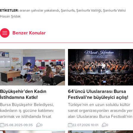
ETİKETLER:
aranan şahıslar yakalandı
,
Şanlıurfa
,
Şanlıurfa Valiliği
,
Şanlıurfa Valisi
Hasan Şıldak
Benzer Konular
Büyükşehir’den Kadın
64’üncü Uluslararası Bursa
İstihdamına Katkı!
Festivali’ne büyüleyici açılış!
Bursa Büyükşehir Belediyesi,
Türkiye’nin en uzun soluklu kültür
kadınların iş gücüne katılımını
sanat organizasyonları arasında yer
artırmak ve istihdamda fırsat
alan Uluslararası Bursa Festivali’nin
eşitliğini güçlendirmek adına
64’üncüsü, dünyaca ünlü Türk
25.08.2025 09:35
0
22.07.2026 10:01
0
meslek eğitimlerini sürdürüyor. Bu
Tenor Murat Karahan’ın Bursa