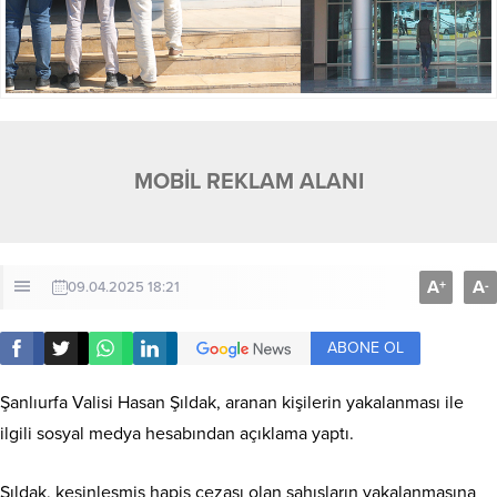
MOBİL REKLAM ALANI
A
A
+
-
09.04.2025 18:21
ABONE OL
Şanlıurfa Valisi Hasan Şıldak, aranan kişilerin yakalanması ile
ilgili sosyal medya hesabından açıklama yaptı.
Şıldak, kesinleşmiş hapis cezası olan şahısların yakalanmasına