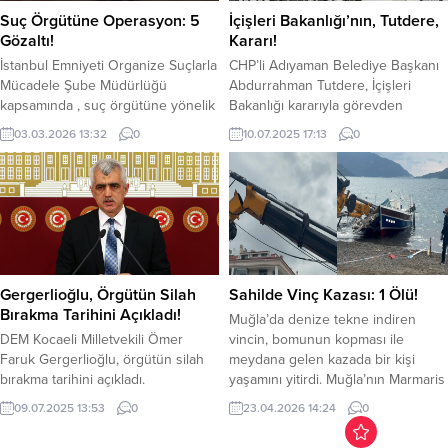
yoğun katılım ve renkli görüntülere
tamamlanmasıyla birlikte
Suç Örgütüne Operasyon: 5
İçişleri Bakanlığı’nın, Tutdere,
sahne oldu. Şanlıurfa’daki ve
Ameliyathane ve yoğun...
Gözaltı!
Kararı!
Bölgedeki gazetecileri bir araya
İstanbul Emniyeti Organize Suçlarla
CHP’li Adıyaman Belediye Başkanı
getiren...
Mücadele Şube Müdürlüğü
Abdurrahman Tutdere, İçişleri
kapsamında , suç örgütüne yönelik
Bakanlığı kararıyla görevden
yürütülen operasyonda 5 şüpheli
uzaklaştırıldı. 5 Temmuz Cumartesi
03.03.2026 13:32
0
10.07.2025 17:13
0
gözaltına alındı. İstanbul Anadolu
günü ‘Aziz İhsan Aktaş suç örgütü
Yakası’nda faaliyet gösterdiği
soruşturması’nda gözaltına alınan,
belirlenen suç örgütü takip altına
daha sonra hakkında ev hapsi
alındı. Yapılan teknik ve fiziki takip
kararı verilen Tutdere, görevden
sonucunda şüphelilerin 4 ayrı
uzaklaştırıldı. Cumhuriyet Halk
eyleme karıştıkları tespit edildi.
Partili (CHP) Abdurrahman Tutdere,
İstanbul Emniyeti Organize Suçlarla
İçişleri Bakanlığı kararıyla görevden
Mücadele Şube Müdürlüğü
uzaklaştırıldı. Bakanlığı’n konuya
Gergerlioğlu, Örgütün Silah
Sahilde Vinç Kazası: 1 Ölü!
ekiplerince,...
ilişkin açıklamasında şu ifadeler
Bırakma Tarihini Açıkladı!
Muğla’da denize tekne indiren
kullanıldı;...
DEM Kocaeli Milletvekili Ömer
vincin, bomunun kopması ile
Faruk Gergerlioğlu, örgütün silah
meydana gelen kazada bir kişi
bırakma tarihini açıkladı.
yaşamını yitirdi. Muğla’nın Marmaris
Gergerlioğlu, TBMM’de Cezaevi
ilçesinde denize tekne indiren
09.07.2025 13:53
0
23.04.2026 14:24
0
Hak İhlalleri ve Gündemi
vincin, bomunun (taşıma kolu)
Değerlendirme Basın Toplantısında
kopması ile meydana gelen kazada