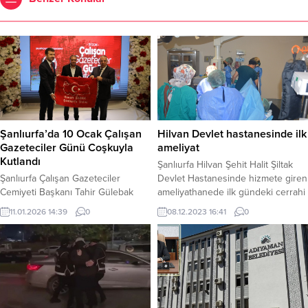
Şanlıurfa’da 10 Ocak Çalışan
Hilvan Devlet hastanesinde ilk
Gazeteciler Günü Coşkuyla
ameliyat
Kutlandı
Şanlıurfa Hilvan Şehit Halit Şiltak
Şanlıurfa Çalışan Gazeteciler
Devlet Hastanesinde hizmete giren
Cemiyeti Başkanı Tahir Gülebak
ameliyathanede ilk gündeki cerrahi
tarafından organize edilen 10 Ocak
operasyonlar 3 sezaryen ile doğum
11.01.2026 14:39
0
08.12.2023 16:41
0
Çalışan Gazeteciler Günü etkinliği
vakası oldu. Şanlıurfa İl Sağlık
yoğun katılım ile
Müdürü Doç.Dr. Abdullah Solmaz
gerçekleştirildi.Başkanlığını Tahir
Hilvan’a kadın hastalıkları ve doğum
Gülebak’ın yaptığı Şanlıurfa Çalışan
uzmanının göreve başlamasından
Gazeteciler Cemiyeti tarafından 10
dolayı, yoğun bakım ve
Ocak Çalışan Gazeteciler Günü
Ameliyathane hizmetlerinin aktif
dolayısıyla düzenlenen program,
kullanımı açısından eksikliklerin