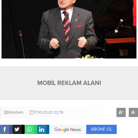
MOBİL REKLAM ALANI
A
A
+
-
Gündem
17.10.2020 22:19
ABONE OL