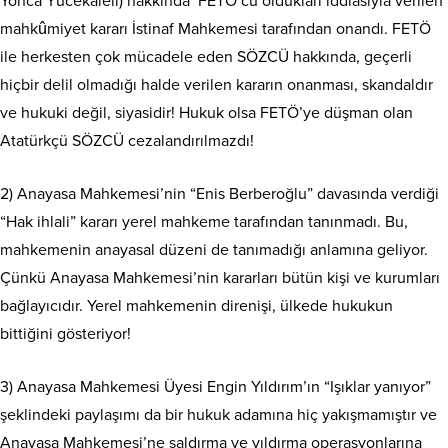
Yonca Yücekaleli) hakkında ‘FETÖ’cü oldukları iddiasıyla verilen
mahkûmiyet kararı İstinaf Mahkemesi tarafından onandı. FETÖ
ile herkesten çok mücadele eden SÖZCÜ hakkında, geçerli
hiçbir delil olmadığı halde verilen kararın onanması, skandaldır
ve hukuki değil, siyasidir! Hukuk olsa FETÖ’ye düşman olan
Atatürkçü SÖZCÜ cezalandırılmazdı!
2) Anayasa Mahkemesi’nin “Enis Berberoğlu” davasında verdiği
“Hak ihlali” kararı yerel mahkeme tarafından tanınmadı. Bu,
mahkemenin anayasal düzeni de tanımadığı anlamına geliyor.
Çünkü Anayasa Mahkemesi’nin kararları bütün kişi ve kurumları
bağlayıcıdır. Yerel mahkemenin direnişi, ülkede hukukun
bittiğini gösteriyor!
3) Anayasa Mahkemesi Üyesi Engin Yıldırım’ın “Işıklar yanıyor”
şeklindeki paylaşımı da bir hukuk adamına hiç yakışmamıştır ve
Anayasa Mahkemesi’ne saldırma ve yıldırma operasyonlarına