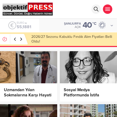
40
ALTIN
°C
ŞANLIURFA
6.660,55
AÇIK
Haliliye Belediyesi Her Gün 4 Bin 898 Kişiye Sıcak
Yemek Ulaştırıyor!
Uzmandan Yılan
Sosyal Medya
Sokmalarına Karşı Hayati
Platformunda İstifa
Uyarılar!
Depremi!