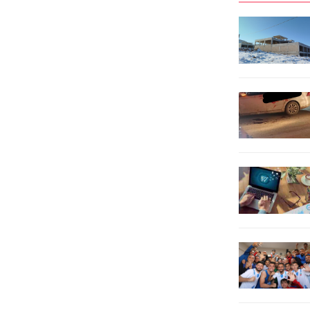
Euro karşısında da yükselişini
Mahallesi’nde doğum eylemi
sürdürüyor. Geçtiğimiz hafta cuma
başlayan Samera Aslan için 112 Acil
gününü dolar 40.15 TL’den kapattı....
Çağrı Merkezi’ne ihbarda
bulunuldu. Bölgeye yönlendirilen
Şanlıurfa İl Sağlık Müdürlüğü...