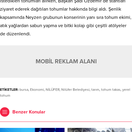
istedikleri tohumları alırken, Başkan Şadi Özdemir de stantları
ziyaret ederek dağıtılan tohumlar hakkında bilgi aldı. Şenlik
kapsamında Neyzen grubunun konserinin yanı sıra tohum ekimi,
atık yağlardan sabun yapma ve bitki kolajı gibi çeşitli atölyeler
de düzenlendi.
MOBİL REKLAM ALANI
ETİKETLER:
bursa
,
Ekonomi
,
NİLÜFER
,
Nilüfer Belediyesi
,
tarım
,
tohum takas
,
yerel
tohum
Benzer Konular