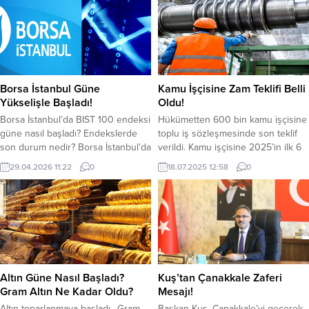
Borsa İstanbul Güne
Kamu İşçisine Zam Teklifi Belli
Yükselişle Başladı!
Oldu!
Borsa İstanbul’da BIST 100 endeksi
Hükümetten 600 bin kamu işçisine
güne nasıl başladı? Endekslerde
toplu iş sözleşmesinde son teklif
son durum nedir? Borsa İstanbul’da
verildi. Kamu işçisine 2025’in ilk 6
BIST 100 endeksi, güne yükselişle
ayında yapılan son zam teklifi
29.04.2026 11:22
0
18.07.2025 12:58
0
başladı. BIST 100 endeksi önceki
yüzde 17’den yüzde 24’e çıkardı.
kapanışa göre yaklaşık yüzde 0,64
Böylece hükümet, 2025 yılı için
artış sağlayarak 14.421,65 puandan
kamu işçisine yüzde 24 zam
başladı. BİST 100 endeksi, dün
teklifinde bulundu. İşvereni temsil
kapanışı 14.329,34 puandan yaptı.
eden Türkiye Ağır Sanayi ve
BİST 100 endeksi, saat 11.19
Hizmet Sektörü Kamu İşverenleri
itibariyle 14.441,20 puandan...
Sendikası...
Altın Güne Nasıl Başladı?
Kuş’tan Çanakkale Zaferi
Gram Altın Ne Kadar Oldu?
Mesajı!
Altın toparlanmaya başladı.. Gram
Başkan Kuş, Çanakkale’yi geçerek