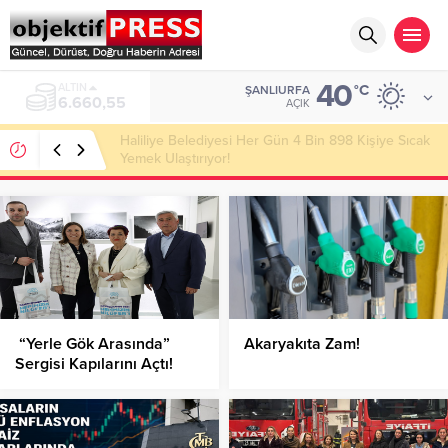
40
ALTIN
°C
ŞANLIURFA
6.660,55
AÇIK
Haliliye Belediyesi Her Gün 4 Bin 898 Kişiye Sıcak
Yemek Ulaştırıyor!
“Yerle Gök Arasında”
Akaryakıta Zam!
Sergisi Kapılarını Açtı!