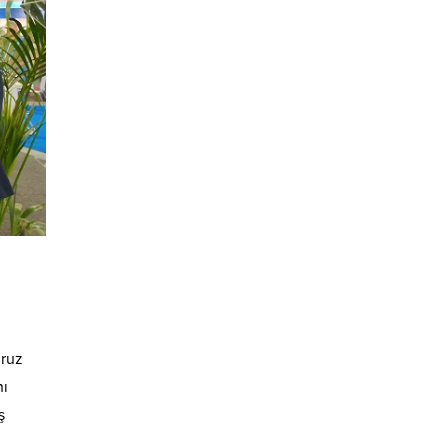
iruz
nı
ş