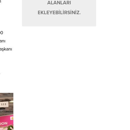
m
ALANLARI
EKLEYEBİLİRSİNİZ.
90
anı
Başkanı
)