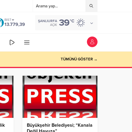
39
BIST
°C
ŞANLIURFA
13.779,39
AÇIK
TÜMÜNÜ GÖSTER →
lik
Büyükşehir Belediyesi; “Kanala
Değil Havuza”