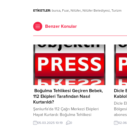
ETİKETLER:
bursa
,
Fuar
,
Nilüfer
,
Nilüfer Belediyesi
,
Turizm
Benzer Konular
Boğulma Tehlikesi Geçiren Bebek,
Dicle 
112 Ekipleri Tarafından Nasıl
Kablol
Kurtarıldı?
Dicle E
Şanlıurfa’da 112 Çağrı Merkezi Ekipleri
Bölgesi
Hayat Kurtardı: Boğulma Tehlikesi
abonesi
Geçiren Bebeğe Anında Müdahale 112
hatırla
05.03.2025 10:19
0
02.06
Acil Çağrı Merkezi’nin hızlı ve
eden çi