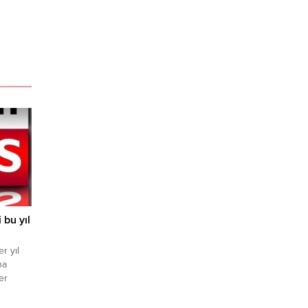
 bu yıl
r yıl
na
er
üs
nuyor.