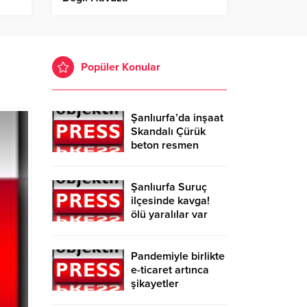
Popüler Konular
Şanlıurfa’da inşaat
Skandalı Çürük
beton resmen
belgelendi
Şanlıurfa Suruç
ilçesinde kavga!
ölü yaralılar var
Pandemiyle birlikte
e-ticaret artınca
şikayetler
de katlandı