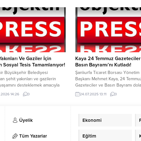
. Şirket, borçlarına rağmen kaçak
Kış mevsiminde özellikle sabah e
a enerji tüketimini sürdüren
saatlerde işe gitmeye çalışan
re karşı elektrik kesintilerine
vatandaşlara yönelik aşlatılan çor
ini belirtti. Bu kapsamda, yalnızca
ikramı bu yıl da başladı. Şanlıurfa
ğin kesilmekle kalmayacağı, aynı
Büyükşehir Belediyesi BEL-TUR
 enerji şebekesini oluşturan
tarafından hazırlanan çorba,...
ın da...
Yakınları Ve Gaziler İçin
Kaya 24 Temmuz Gazeteciler
n Sosyal Tesis Tamamlanıyor!
Basın Bayramı’nı Kutladı!
ir Büyükşehir Belediyesi
Şanlıurfa Ticaret Borsası Yönetim
an şehit yakınları ve gazilerin
Başkanı Mehmet Kaya, 24 Temmu
yaşamını desteklemek amacıyla
Gazeteciler ve Basın Bayramı dola
ark’ta yapımı sürdürülen sosyal
bir kutlama mesajı yayımladı. Meh
.2026 14:26
0
24.07.2025 13:11
0
 sona yaklaşıldı. Eskişehir
Kaya, Türk basınında sansürün kald
ehir Belediye Başkanı Ayşe
ve özgür gazeteciliğin temellerinin 
 tesisin eylül ayında hizmete
bu özel günde, başta Şanlıurfa’da
ını açıkladı. Şehit yakınları ve
yapan yerel ve ulusal basın emekç
Üyelik
Ekonomi
in görüşleri doğrultusunda
olmak üzere, tüm gazetecilerin ba
nan tesiste, Eskişehir Büyükşehir
kutladı. Başkan Kaya’nın...
esi Şehit Aileleri ve Gaziler
Tüm Yazarlar
Eğitim