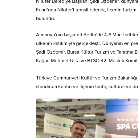
Nilüfer Belediye Başkanı Şadi Özdemir, dünyanın
Fuarı’nda Nilüfer’i temsil ederek, ilçenin turiz
bulundu.
Almanya’nın başkenti Berlin’de 4-6 Mart tarihler
ülkenin katılımıyla gerçekleşti. Dünyanın en pres
Şadi Özdemir, Bursa Kültür Turizm ve Tanıtma Bi
Kağan Mehmet Usta ve BTSO 42. Meslek Komitesi
Türkiye Cumhuriyeti Kültür ve Turizm Bakanlığı
standında kentin ve ilçenin tarihi, kültürel ve doğ