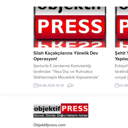
profesyonel müdahalesi, bir ailenin en
duyurdu
büyük kâbuslarından birini önledi. Anne
yollarl
ve babasının büyük bir korku ve panik
abonele
yaşadığı bu olay, sağlık ekiplerinin
gideceğ
özverili çalışmasıyla mutlu sonla
elektri
sonuçlandı Şanlıurfa İl Sağlık
zamanda
Müdürlüğü’ne...
kablolar
Silah Kaçakçılarına Yönelik Dev
Şehit 
Operasyon!
Yapıla
Şanlıurfa İl Jandarma Komutanlığı
Eskişeh
tarafından “Yasa Dışı ve Ruhsatsız
tarafınd
Silahlanmayla Mücadele Kapsamında”
sosyal 
silah kaçakçılarına yönelik operasyon
Büyük P
09.08.2025 14:35
0
03.08
düzenlendi. Şanlıurfa İli, Siverek
tesiste
İlçesinde, Siverek İlçe J.K.lığı, KOM Şube
Büyükş
Müdürlüğü ekipleri ve JASAT ekiplerince,
Ünlüce,
ruhsatsız uzun namlulu silah
açılacağ
bulundurduğu tespit edilen şüpheli
gaziler
şahısların ev ve eklentilerinde arama
tasarla
yapıldı. Yapılan operasyon sonucu; 1
Belediy
Objektifpress.com