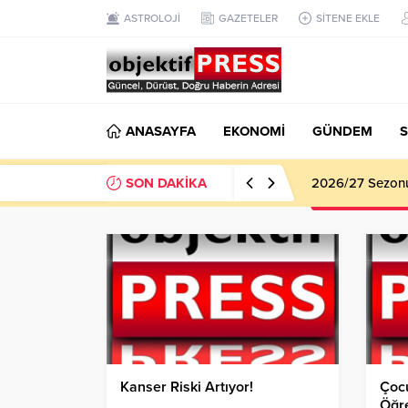
ASTROLOJİ
GAZETELER
SİTENE EKLE
ANASAYFA
EKONOMİ
GÜNDEM
S
SON DAKİKA
Haliliye Beledi
Kanser Riski Artıyor!
Çoc
Öğre