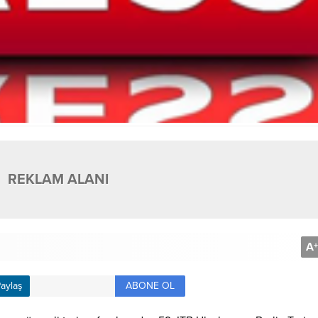
REKLAM ALANI
A
+
ABONE OL
aylaş