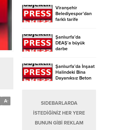
Viranşehir
Belediyespor’dan
farklı tarife
Şanlıurfa’da
DEAŞ’a büyük
darbe
Şanlıurfa’da İnşaat
Halindeki Bina
Dayanıksız Beton
Nedeniyle Yıkıldı!
A
-
SIDEBARLARDA
İSTEDİĞİNİZ HER YERE
BUNUN GİBİ REKLAM