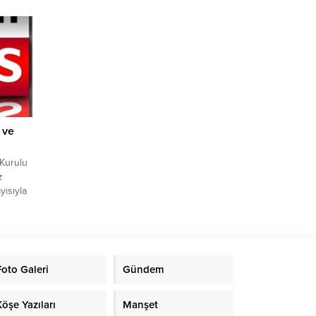
rken
ba
 ve
 Kurulu
z
yısıyla
met
ırıldığı
atıldığı
 görev
ileri
Foto Galeri
Gündem
yramını
Köşe Yazıları
Manşet