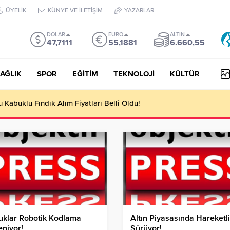
ÜYELİK
KÜNYE VE İLETİŞİM
YAZARLAR
DOLAR
EURO
ALTIN
47,7111
55,1881
6.660,55
AĞLIK
SPOR
EĞİTİM
TEKNOLOJİ
KÜLTÜR
yesi Her Gün 4 Bin 898 Kişiye Sıcak Yemek Ulaştırıyor!
uklar Robotik Kodlama
Altın Piyasasında Hareketli
niyor!
Sürüyor!