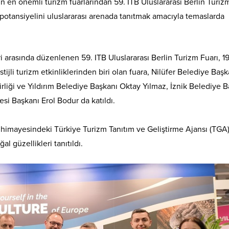
 en önemli turizm fuarlarından 59. ITB Uluslararası Berlin Turiz
m potansiyelini uluslararası arenada tanıtmak amacıyla temaslarda
i arasında düzenlenen 59. ITB Uluslararası Berlin Turizm Fuarı, 1
tijli turizm etkinliklerinden biri olan fuara, Nilüfer Belediye Başk
rliği ve Yıldırım Belediye Başkanı Oktay Yılmaz, İznik Belediye 
 Başkanı Erol Bodur da katıldı.
 himayesindeki Türkiye Turizm Tanıtım ve Geliştirme Ajansı (TGA
al güzellikleri tanıtıldı.