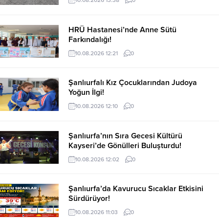
10.08.2026 13:38
0
HRÜ Hastanesi’nde Anne Sütü
Farkındalığı!
10.08.2026 12:21
0
Şanlıurfalı Kız Çocuklarından Judoya
Yoğun İlgi!
10.08.2026 12:10
0
Şanlıurfa’nın Sıra Gecesi Kültürü
Kayseri’de Gönülleri Buluşturdu!
10.08.2026 12:02
0
Şanlıurfa’da Kavurucu Sıcaklar Etkisini
Sürdürüyor!
10.08.2026 11:03
0