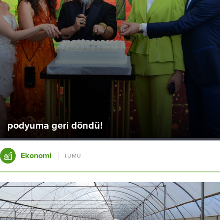
Muhteşem caz konseri
Orta Asya’dan ezgiler
Ekonomi
TÜMÜ