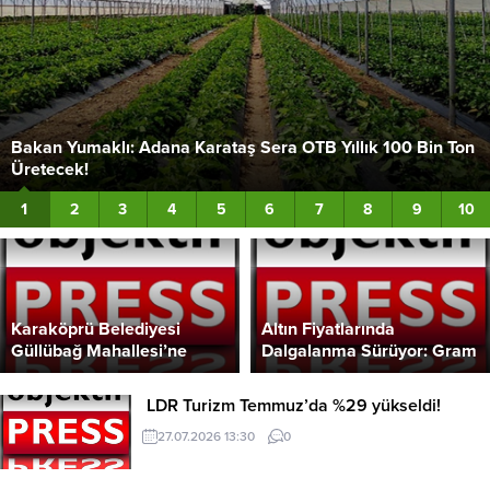
2026/27 Sezonu Kabuklu Fındık Alım Fiyatları Belli Oldu!
2
1
3
4
5
6
7
8
9
10
Karaköprü Belediyesi
Altın Fiyatlarında
Güllübağ Mahallesi’ne
Dalgalanma Sürüyor: Gram
Modern Kapalı Semt Pazarı
Altın 6 Bin 161 TL
Kazandırdı!
Seviyesinde!
LDR Turizm Temmuz’da %29 yükseldi!
27.07.2026 13:30
0