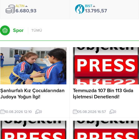
ALTIN
BIST
6.680,93
13.795,57
Spor
TÜMÜ
Şanlıurfalı Kız Çocuklarından
Temmuzda 107 Bin 113 Gıda
Judoya Yoğun İlgi!
İşletmesi Denetlendi!
10.08.2026 12:10
0
05.08.2026 16:57
0