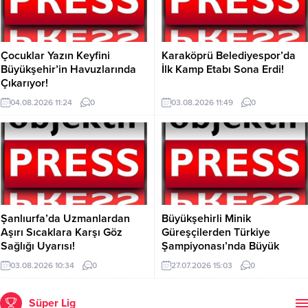
Çocuklar Yazın Keyfini
Karaköprü Belediyespor’da
Büyükşehir’in Havuzlarında
İlk Kamp Etabı Sona Erdi!
Çıkarıyor!
04.08.2026 11:24
0
03.08.2026 11:49
0
Şanlıurfa’da Uzmanlardan
Büyükşehirli Minik
Aşırı Sıcaklara Karşı Göz
Güreşçilerden Türkiye
Sağlığı Uyarısı!
Şampiyonası’nda Büyük
Başarı!
03.08.2026 10:34
0
27.07.2026 15:03
0
Süper Lig