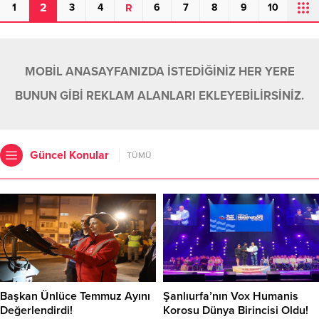
2
1
3
4
R
6
7
8
9
10
MOBİL ANASAYFANIZDA İSTEDİĞİNİZ HER YERE
BUNUN GİBİ REKLAM ALANLARI EKLEYEBİLİRSİNİZ.
Güncel Konular
TÜMÜ
Başkan Ünlüce Temmuz Ayını
Şanlıurfa’nın Vox Humanis
Değerlendirdi!
Korosu Dünya Birincisi Oldu!