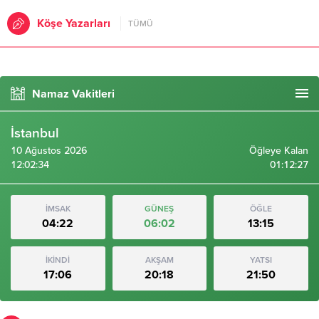
Köşe Yazarları
TÜMÜ
Namaz Vakitleri
İstanbul
10 Ağustos 2026
Öğleye Kalan
12:02:35
01:12:25
İMSAK
GÜNEŞ
ÖĞLE
04:22
06:02
13:15
İKİNDİ
AKŞAM
YATSI
17:06
20:18
21:50