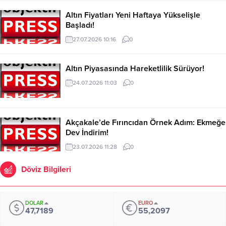
Altın Fiyatları Yeni Haftaya Yükselişle
Başladı!
27.07.2026 10:16
0
Altın Piyasasında Hareketlilik Sürüyor!
24.07.2026 11:03
0
Akçakale’de Fırıncıdan Örnek Adım: Ekmeğe
Dev İndirim!
23.07.2026 11:28
0
Döviz Bilgileri
DOLAR
EURO
47,7189
55,2097