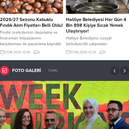
saatlerinde zorunlu olmadıkça
bulunuyor. Küresel piyasalarda da
dışarı çıkılmamasını, vatandaşların
yatırımcıların gözü altının seyrine
bol sıvı tüketmesini ve güneş
çevrildi. Ons...
2026/27 Sezonu Kabuklu
Haliliye Belediyesi Her Gün 4
altında uzun süre kalmaktan
Fındık Alım Fiyatları Belli Oldu!
Bin 898 Kişiye Sıcak Yemek
kaçınmasını...
Ulaştırıyor!
Fındık üreticilerinin depolama ve
finansman ihtiyaçlarının
Haliliye Belediyesi, sosyal
karşılanması ile pazarlama kaynaklı
belediyecilik çalışmaları
yaşanabilecek sıkıntıların
kapsamında ihtiyaç sahibi ailelere
07.08.2026 12:36
0
07.08.2026 12:29
0
giderilmesi amacıyla 2026/27
yönelik sıcak yemek desteğini yıl
sezonu kabuklu fındık alım fiyatları
boyunca aralıksız sürdürüyor.
%50 sağlam iç fındık esasına göre;
Belediye bünyesinde faaliyet
FOTO GALERİ
TÜMÜ
Giresun kalite için; 255,00 TL/Kg,
gösteren Aşevi’nde hazırlanan
Levant kalite için; 250,00
yemekler, her gün 1091 hanede
TL/Kg olarak belirlenmiştir. Ayrıca
yaşayan 4 bin 898 vatandaşa
yüksek randımanlı fındığa (% 50
ulaştırılıyor. Sosyal Yardım İşleri
randıman üzerindeki) her + 1
Müdürlüğü koordinesinde
randıman Giresun kalite için 5,10...
yürütülen hizmet kapsamında,
ihtiyaç sahibi aileler yapılan sosyal
incelemelerin ardından
belirleniyor....