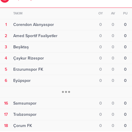
TAKIM
OY
AV
PU
1
Corendon Alanyaspor
0
0
0
2
Amed Sportif Faaliyetler
0
0
0
3
Beşiktaş
0
0
0
4
Çaykur Rizespor
0
0
0
5
Erzurumspor FK
0
0
0
6
Eyüpspor
0
0
0
16
Samsunspor
0
0
0
17
Trabzonspor
0
0
0
18
Çorum FK
0
0
0