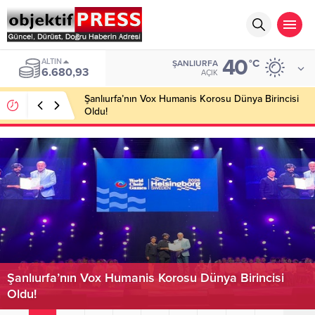
40
ALTIN
°C
ŞANLIURFA
6.680,93
AÇIK
Şanlıurfa’nın Vox Humanis Korosu Dünya Birincisi
Oldu!
Şanlıurfa’nın Vox Humanis Korosu Dünya Birincisi
Oldu!