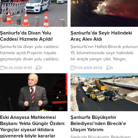
onayladığı tasarıda Türkiye’ye
ve yaşanılabilir bir dünya
yüzde 15 oranında ek gümrük
parolasıyla sürdürdüğü geri
vergisi getiriyor. Trump’ın
dönüşüm ve sıfır atık projesi
onayladığı tasarıda ek gümrük
kapsamında çocuklara yönelik
vergisi getirilen ülkeler...
farkındalık eğitimleri
Şanlıurfa’da Divan Yolu
Şanlıurfa’da Seyir Halindeki
gerçekleştiriyor. Karaköprü
Caddesi Hizmete Açıldı!
Araç Alev Aldı
Belediye Başkanı Metin...
Şanlıurfa’da divan yolu caddesi
Şanlıurfa’nın Halfeti-Birecik yolunun
hizmete açıldı.Projenin hayata
15. kilometresinde seyir halindeki
geçmesiyle divan yolu caddesi,
bir araçta yangın çıktı. Yangın,
trafiğe kapatılarak sadece yaya
itfaiye ekiplerinin hızlı
16.04.2026 14:55
0
11.03.2025 04:02
0
olarak sağlanmaya başlandı.
müdahalesiyle kontrol altına
Caddenin trafiğe kapatılması
alınarak söndürüldü. Edinilen
vatandaşlar tarafından olumlu ve
bilgilere göre, plakası 01 AHZ 401
güzel karşılanırken, aynı şekilde
olan Volkswagen marka araç, motor
çevrede park yerlerinin olmaması
kısmında meydana gelen elektrik
vatandaşlara zor anlar yaşattı. Bu
aksamı arızası nedeniyle alev aldı.
konuda esnaf ve vatandaşlar,
Yangını fark eden sürücü, aracı yol
yetkililere seslenerek otopark
kenarına çekerek durumu...
Eski Anayasa Mahkemesi
Şanlıurfa Büyükşehir
yerlerinin bir an önce hayata...
Başkanı Yekta Güngör Özden:
Belediyesi’nden Birecik’e
Yargıçlar siyasal iktidara
Ulaşım Yatırımı
güvenerek böyle kararlar
Şanlıurfa Büyükşehir Belediyesi,