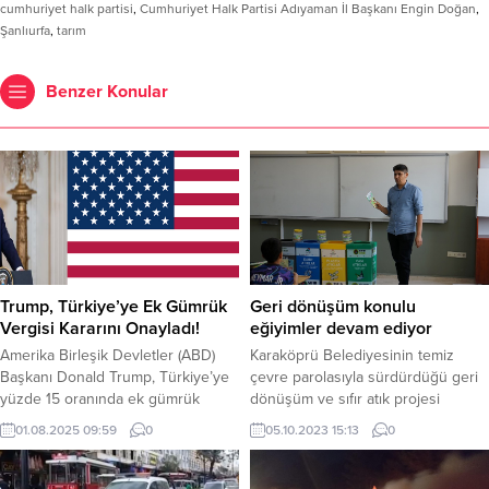
cumhuriyet halk partisi
,
Cumhuriyet Halk Partisi Adıyaman İl Başkanı Engin Doğan
,
Şanlıurfa
,
tarım
Benzer Konular
Trump, Türkiye’ye Ek Gümrük
Geri dönüşüm konulu
Vergisi Kararını Onayladı!
eğiyimler devam ediyor
Amerika Birleşik Devletler (ABD)
Karaköprü Belediyesinin temiz
Başkanı Donald Trump, Türkiye’ye
çevre parolasıyla sürdürdüğü geri
yüzde 15 oranında ek gümrük
dönüşüm ve sıfır atık projesi
vergisi getiren kararı onayladı. ABD
kapsamında kırsaldaki okullarda
01.08.2025 09:59
0
05.10.2023 15:13
0
Başkanı Trump, Türkiye dahil bir
çocuklara geri dönüşümün önemi
çok ülkeye ek gümrük vergisi
ile çevre koruma eğitimleri veriliyor
getiren tasarıyı onayladı. Trump’ın
Karaköprü Belediyesi, temiz çevre