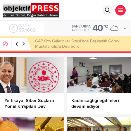
40
ALTIN
°C
ŞANLIURFA
6.684,84
AZ BULUTLU
Haliliye’de Yol Çalışmaları 12 Ekiple Sürüyor!
Yerlikaya, Siber Suçlara
Kadın sağlığı eğitimleri
Yönelik Yapılan Dev
devam ediyor
Operasyonu Açıkladı!