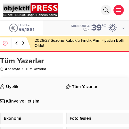
39
EURO
°C
ŞANLIURFA
55,1881
AÇIK
2026/27 Sezonu Kabuklu Fındık Alım Fiyatları Belli
Oldu!
Tüm Yazarlar
Anasayfa
Tüm Yazarlar
Üyelik
Tüm Yazarlar
Künye ve İletişim
Ekonomi
Foto Galeri