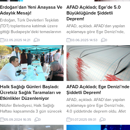
Erdoğan’dan Yeni Anayasa Ve
AFAD Açıkladı; Ege’de 5.0
Adaylık Mesajı!
Büyüklüğünde Şiddetli
Deprem!
Erdoğan, Türk Devletleri Teşkilatı
(TDT) toplantısına katılmak üzere
AFAD, açıkladı. AFAD’dan yapılan
gittiği Budapeşte’deki temaslarının
açıklamaya göre Ege Denizi’nde,
ardından dönüş yolunda
Muğla (Datça) açıklarında sabah
22.05.2025 14:21
0
03.06.2025 14:53
0
gazetecilere açıklamalarda
14.26’da 5.0 şiddetinde deprem
bulundu. Ak Parti Genel Başkanı
oldu. Afet ve Acil Durum Yönetimi
Cumhurbaşkanı Recep Tayyip
Başkanlığı (AFAD) sosyal medya
Erdoğan, TDT, toplantısına katılmak
hesabından yaptığı açıklamada Ege
üzere gittiği Macaristan’ın başkenti
Denizi’nde 5.0 şiddetinde deprem
Budapeşte’deki temaslarının
oldu. AFAD’a göre deprem yerin
ardından dönüş yolunda
yaklaşık olarak 5.39 Km
gazetecilere açıklamalarda
derinliğinde meydana geldi.
Halk Sağlığı Günleri Başladı:
AFAD Açıkladı; Ege Denizi’nde
bulundu. Erdoğan, gazetecilerle
Depremle ilgili AFAD’ın sosyal
Ücretsiz Sağlık Taramaları ve
Şiddetli Deprem!
sohbetinde yeni anayasa ve adaylık
medya...
Etkinlikler Düzenleniyor
AFAD, açıkladı. AFAD’dan yapılan
için şu ifadeleri...
Nilüfer Belediyesi, Halk Sağlığı
açıklamaya göre Ege Denizi’nde,
Haftası kapsamında 3 gün sürecek
4.0 şiddetinde deprem oldu. Afet
olan “Nilüfer Halk Sağlığı Günleri”
ve Acil Durum Yönetimi Başkanlığı
05.09.2024 16:35
0
31.07.2025 09:31
0
etkinliğini başlattı. Vatandaşlara
(AFAD) sosyal medya hesabından
ücretsiz sağlık taramaları ve sağlıklı
yaptığı açıklamada Ege Denizi’nde