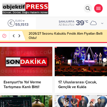
39
EURO
°C
ŞANLIURFA
55,1513
AZ BULUTLU
2026/27 Sezonu Kabuklu Fındık Alım Fiyatları Belli
Oldu!
Esenyurt’ta Yol Verme
17. Uluslararası Çocuk,
Tartışması Kanlı Bitti!
Gençlik ve Kukla
Tiyatroları Festivali
Coşkuyla Devam Ediyor!