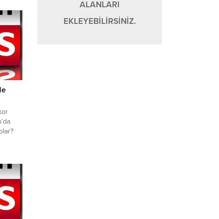
ALANLARI
da
ın bir
EKLEYEBİLİRSİNİZ.
klerin
ar
..
Ne
kor
ı’da
olar?
RAN
yla altın
 saat
 Kapalı