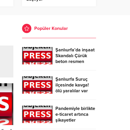
Popüler Konular
Şanlıurfa’da inşaat
Skandalı Çürük
beton resmen
belgelendi
Şanlıurfa Suruç
ilçesinde kavga!
ölü yaralılar var
Pandemiyle birlikte
e-ticaret artınca
şikayetler
de katlandı