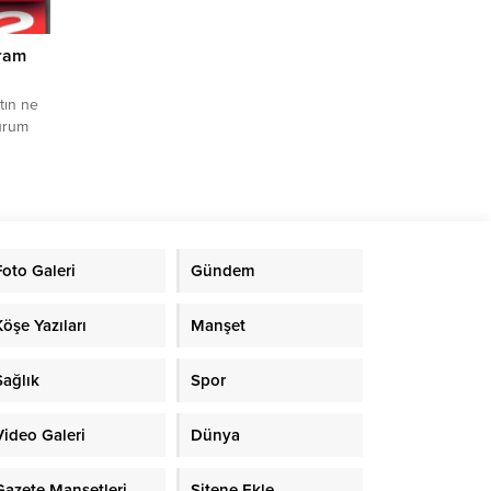
Gram
tın ne
durum
or.
yle
tın ise
durum
rıGram
Foto Galeri
Gündem
Köşe Yazıları
Manşet
Sağlık
Spor
Video Galeri
Dünya
Gazete Manşetleri
Sitene Ekle