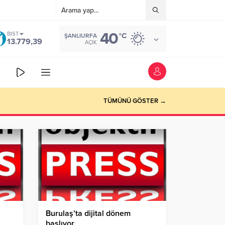
40
BIST
°C
ŞANLIURFA
13.779,39
AÇIK
TÜMÜNÜ GÖSTER →
l
Burulaş’ta dijital dönem
başlıyor