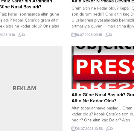
 Faiz Kararının Ardından
Altın Rekor Kırmaya Devam E
 Güne Nasıl Başladı?
Gram altın ne kadar oldu? Kapalı Ç
Faiz kararı sonrasında altın güne
son durum nedir? Ons altın kaç D
aşladı ? Kapalı Çarşı’da gram altın
Uluslararası piyasalardaki belirsizl
ek altın ne kadar oldu? Ons altın
artmasıyla güvenli liman altına ilgiy
lardan işlem görüyor? Dün akşam,
arttırıyor. Yatırımcılar güvenli liman
2025 11:16
0
16.07.2025 09:15
0
kez Bankası FED faiz kararının
dönüş yapıyor. Gram altın yükseliş
n altın güne hareketli başladı.
sürdürüyor. Gram altın bugün saat
nceki gün yaşanan sert düşüşten
itibariyle 4.320 TL’den işlem görüy
ugün yükselişe geçti. Gram altın...
Ons altın ise 3.341 Dolar. Kapalı Ç
son...
REKLAM
Altın Güne Nasıl Başladı? Gr
Altın Ne Kadar Oldu?
Altın toparlanmaya başladı.. Gram 
kadar oldu? Kapalı Çarşı’da son 
nedir? Ons altın kaç Dolar? Altın
toparlanmaya başladı. Altın, İsrail-İ
03.07.2025 10:53
0
çatışmasının başlamasıyla birlikte