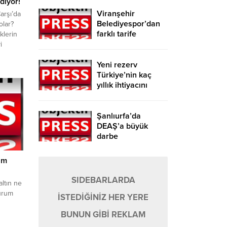
diyor!
Viranşehir
arşı’da
Belediyespor’dan
olar?
farklı tarife
iklerin
i
a
Yeni rezerv
ini
Türkiye’nin kaç
 09.15
yıllık ihtiyacını
or.
karşılayacak?
arşı’da
Şanlıurfa’da
DEAŞ’a büyük
darbe
am
SIDEBARLARDA
altın ne
durum
İSTEDİĞİNİZ HER YERE
ran
BUNUN GİBİ REKLAM