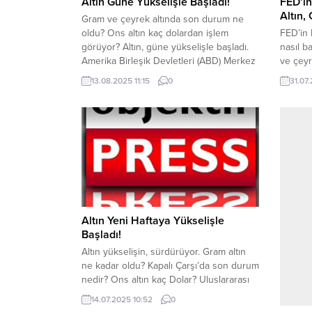
Altın Güne Yükselişle Başladı!
FED’in
Altın,
Gram ve çeyrek altında son durum ne
oldu? Ons altın kaç dolardan işlem
FED’in 
görüyor? Altın, güne yükselişle başladı.
nasıl b
Amerika Birleşik Devletleri (ABD) Merkez
ve çeyr
Bankası Fed’in, eylül ayında faiz indirimi
kaç do
13.08.2025 11:15
0
31.07.
beklentileri altının yukarı yönlü hareket
ABD Mer
etmesine sebep oluyor. Kapalı Çarşı’da
ardında
altın fiyatları; Saat 10.55 itibariyle, gram
Altın ö
altın 4.400 TL, çeyrek altın...
sonra b
Altın Yeni Haftaya Yükselişle
Başladı!
Altın yükselişin, sürdürüyor. Gram altın
ne kadar oldu? Kapalı Çarşı’da son durum
nedir? Ons altın kaç Dolar? Uluslararası
piyasalarda artan belirsizlik ve risklerin
14.07.2025 10:52
0
artmasıyla birlikte altın yükselişini