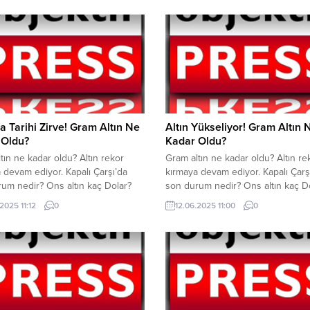
yükselişe geçmişti. İki ülke arasın
ateşkesin sağlanmasıyla birlikte alt
miktar geri çekildi. Uluslararası ris
devam etmesiyle birlikte altın tekr
yükseliş trendine girdi. Gram altın.
da Tarihi Zirve! Gram Altın Ne
Altın Yükseliyor! Gram Altın 
 Oldu?
Kadar Oldu?
tın ne kadar oldu? Altın rekor
Gram altın ne kadar oldu? Altın re
 devam ediyor. Kapalı Çarşı’da
kırmaya devam ediyor. Kapalı Çarş
um nedir? Ons altın kaç Dolar?
son durum nedir? Ons altın kaç D
’daki gelişmeler, İsrail’in, İran’a
Ortadoğu’daki gelişmeler, ABD-İ
2025 11:12
0
12.06.2025 11:00
0
sıyla altın yükselişe geçti.
gerilimi ile birlikte risklerin artması
 savaş riskinin artmasıyla petrol
yükselişe geçti. Gram altın bugün
n yükselişe geçti. Gram altın
10.58 itibariyle 4.239 TL’den işlem
şini sürdürüyor. Gram altın bugün
görüyor. Ons altın ise 3.345 Dolar.
10 itibariyle 4.332 TL’den işlem
Çarşı’da son durum nedir?...
...