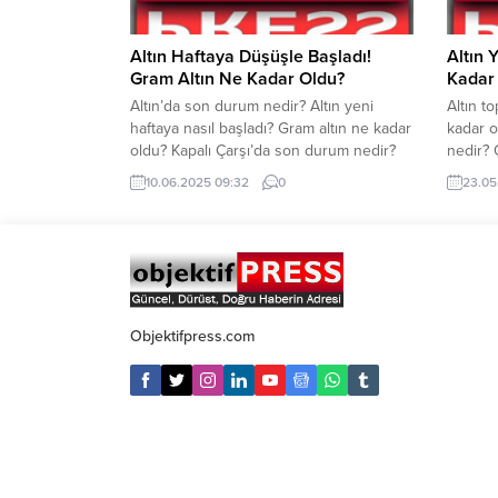
Altın Haftaya Düşüşle Başladı!
Altın 
Gram Altın Ne Kadar Oldu?
Kadar
Altın’da son durum nedir? Altın yeni
Altın t
haftaya nasıl başladı? Gram altın ne kadar
kadar o
oldu? Kapalı Çarşı’da son durum nedir?
nedir? 
Ons altın kaç Dolar? Altın haftaya
fiyatla
10.06.2025 09:32
0
23.05
düşüşle başladı. Gram altın bugün saat
altın bu
09.30 itibariyle 4.190 TL’den işlem
TL’den 
görüyor. Ons altın ise 3.324 Dolar. Kapalı
Dolar. 
Çarşı’da son durum nedir? İşte detaylar…
İşte det
Altın...
4.172 T
Objektifpress.com