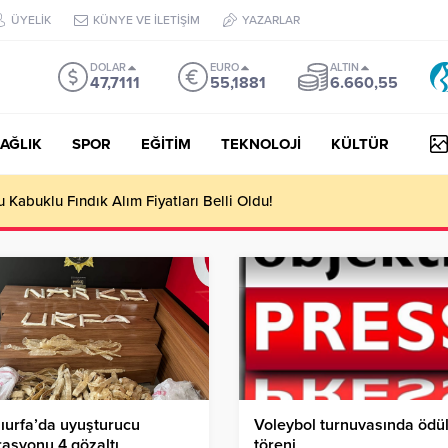
ÜYELİK
KÜNYE VE İLETİŞİM
YAZARLAR
DOLAR
EURO
ALTIN
47,7111
55,1881
6.660,55
AĞLIK
SPOR
EĞİTİM
TEKNOLOJİ
KÜLTÜR
yesi Her Gün 4 Bin 898 Kişiye Sıcak Yemek Ulaştırıyor!
ıurfa’da uyuşturucu
Voleybol turnuvasında ödü
asyonu 4 gözaltı
töreni