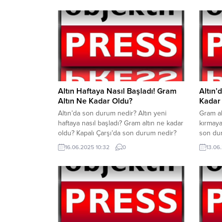
sürdürüyor. Yatırımcıların güvenli limanı
altın yükseliyor. Gram altın yükselişini
sürdürüyor. Gram altın bugün saat 10.50
itibariyle 4.360 TL’den işlem görüyor.
Ons altın ise...
Altın Haftaya Nasıl Başladı! Gram
Altın’
Altın Ne Kadar Oldu?
Kadar
Altın’da son durum nedir? Altın yeni
Gram al
haftaya nasıl başladı? Gram altın ne kadar
kırmaya
oldu? Kapalı Çarşı’da son durum nedir?
son dur
Ons altın kaç Dolar? Altın’da hareketlilik
Ortadoğu
16.06.2025 10:32
0
13.06.
devam ediyor. Uluslararası piyasalardaki
saldırma
belirsizlik devam ediyor. Gram altın
Bölgede
bugün saat 10.30 itibariyle 4.325 TL’den
ve altı
işlem görüyor. Ons altın ise 3.414 Dolar.
yükseli
Kapalı Çarşı’da son...
saat 11.
görüyor.