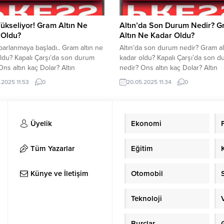
Yükseliyor! Gram Altın Ne
Altın’da Son Durum Nedir? 
 Oldu?
Altın Ne Kadar Oldu?
oparlanmaya başladı.. Gram altın ne
Altın’da son durum nedir? Gram al
ldu? Kapalı Çarşı’da son durum
kadar oldu? Kapalı Çarşı’da son 
Ons altın kaç Dolar? Altın
nedir? Ons altın kaç Dolar? Altın
rında toparlanmaya başladı. Gram
fiyatlarında yatay seyir devam ediy
.2025 11:53
0
20.05.2025 11:34
0
gün saat 11.52 itibariyle 4.172
Gram altın bugün saat 11.30 itibari
işlem görüyor. Ons altın ise 3.325
4.024 TL’den işlem görüyor. Ons al
Kapalı Çarşı’da son durum nedir?
3.219 Dolar. Kapalı Çarşı’da son 
aylar… Altın FiyatlarıGram altın:
nedir? İşte detaylar… Altın Fiyatla
Üyelik
Ekonomi
LÇeyrek altın: 6.882...
altın: 4.024...
Tüm Yazarlar
Eğitim
Künye ve İletişim
Otomobil
Teknoloji
Burçlar