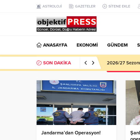
ASTROLOJİ
GAZETELER
SİTENE EKLE
ANASAYFA
EKONOMİ
GÜNDEM
S
SON DAKİKA
Haliliye Beledi
Jandarma’dan Operasyon!
Şanl
oper