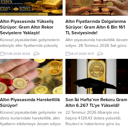
Altın Piyasasında Yükseliş
Altın Fiyatlarında Dalgalanma
Sürüyor: Gram Altın Rekor
Sürüyor: Gram Altın 6 Bin 161
Seviyelere Yaklaştı!
TL Seviyesinde!
Küresel piyasalardaki gelişmelerin
Altın piyasasında hareketlilik devam
etkisiyle altın fiyatlarında yükseliş
ediyor. 28 Temmuz 2026 Salı günü
trendi devam ediyor. 7 Ağustos
itibarıyla Kuyumcular Çarşısı’nda
07.08.2026 10:02
0
28.07.2026 10:11
0
2026 Cuma günü itibarıyla
gram altın 6 bin 161 TL
yatırımcıların güvenli liman olarak
seviyesinden işlem görürken, gün
gördüğü altına olan talep artarken,
içerisinde fiyatlarda dalgalı bir seyir
gram altın 6 bin 500 liranın üzerine
izlendi. Yatırımcıların yakından takip
çıkarak dikkat çekti. Ons altının da
ettiği piyasada Cumhuriyet altını 40
4 bin 250 dolar seviyesinin
bin 117 TL, ziynet altını ise 40 bin
üzerinde işlem görmesi, iç
229 TL satış fiyatıyla alıcı...
piyasadaki yükselişi destekledi....
Altın Piyasasında Hareketlilik
Son İki Hafta’nın Rekoru Gram
Sürüyor!
Altın 6.267 TL’ye Yükseldi!
Küresel piyasalardaki gelişmeler ve
22 Temmuz 2026 itibarıyla ons
döviz kurlarındaki hareketlilik, altın
başına 4.129,43 dolara yükseldi;
fiyatlarını etkilemeye devam ediyor.
Reuters’ın haberlerine göre bu