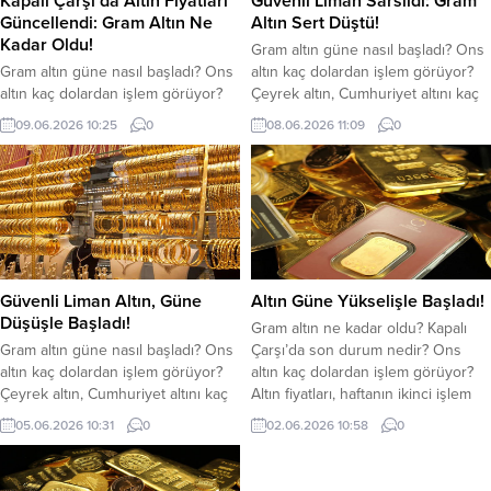
Kapalı Çarşı’da Altın Fiyatları
Güvenli Liman Sarsıldı: Gram
Güncellendi: Gram Altın Ne
Altın Sert Düştü!
Kadar Oldu!
Gram altın güne nasıl başladı? Ons
Gram altın güne nasıl başladı? Ons
altın kaç dolardan işlem görüyor?
altın kaç dolardan işlem görüyor?
Çeyrek altın, Cumhuriyet altını kaç
Çeyrek altın, Cumhuriyet altını kaç
liradan alıcı buluyor? Altın fiyatları
09.06.2026 10:25
0
08.06.2026 11:09
0
liradan alıcı buluyor? Altın, haftanın
yeni haftaya düşüşle başladı.
ikinci işlem gününde yatay bir
Haftanın ilk işlem gününde gözde
seyirle başladı. Gözde yatırım
yatırım araçlarından altında
araçlarından altında hareketlilik
hareketlilik devam ediyor. ABD
devam ediyor. Orta Doğu’daki
Merkez Bankası’nın (Fed) faizleri
gelişmeler ve dolar endeksindeki
yüksek tutabileceği beklentisi,
yükseliş, altın fiyatları üzerindeki
dolar endeksinin yükselmesi altın
etkisini sürdürdü. Gram altın
fiyatlarının düşmesinde...
Güvenli Liman Altın, Güne
Altın Güne Yükselişle Başladı!
bugün...
Düşüşle Başladı!
Gram altın ne kadar oldu? Kapalı
Gram altın güne nasıl başladı? Ons
Çarşı’da son durum nedir? Ons
altın kaç dolardan işlem görüyor?
altın kaç dolardan işlem görüyor?
Çeyrek altın, Cumhuriyet altını kaç
Altın fiyatları, haftanın ikinci işlem
liradan alıcı buluyor? Altın, haftanın
gününde hafif yükselişle başladı.
05.06.2026 10:31
0
02.06.2026 10:58
0
son işlem gününde düşüşle
Jeopolitik gelişmeler ve küresel
başladı. Gözde yatırım araçlarından
ekonomik belirsizlikler yatırımcıların
altında hareketlilik devam ediyor.
güvenli liman altına talebini yeniden