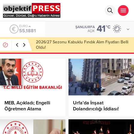
41
ALTIN
°C
ŞANLIURFA
6.660,55
AÇIK
Haliliye Belediyesi Her Gün 4 Bin 898 Kişiye Sıcak
Yemek Ulaştırıyor!
MEB, Açıkladı; Engelli
Urfa’da İnşaat
Öğretmen Atama
Dolandırıcılığı İddiası!
Sonuçları Belli Oldu!