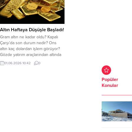
ABD Merkez Bankası’nın (Fed)
artırdı. Gram altın bugün saat 10.32
faizleri uzun süre yüksek
itibariyle 6.701 TL’den alıcı buluyor.
tutabileceği beklentisi ve dolar
Ons altın...
endeksinin güçlenmesi altın
fiyatlarını baskılamaya...
Altın Haftaya Düşüşle Başladı!
Gram altın ne kadar oldu? Kapalı
Çarşı’da son durum nedir? Ons
altın kaç dolardan işlem görüyor?
Gözde yatırım araçlarından altında
hareketlilik sürüyor. Haftanın ilk
01.06.2026 10:42
0
işlem gününde altın güne düşüşle
başladı. Doların güçlenmesi ve
petrol fiyatlarındaki artış altın
Popüler
fiyatlarında baskı yaratmaya devam
Konular
ediyor. Gram altın bugün saat 10.39
itibariyle 6.652 TL’den...