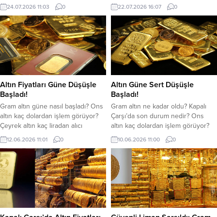
Güvenli liman olarak görülen altın,
seviye, 7 Temmuz’dan bu yana
24.07.2026 11:03
0
22.07.2026 16:07
0
yatırımcıların yakından takip ettiği
görülen en yüksek değer. TL
yatırım araçları arasında yer alıyor.
bazında gram altın ise
24 Temmuz 2026 Cuma günü
güne %1,3 artışla 6.267 TL’den
serbest piyasada gram altın
işlem görüyor. 20 Temmuz’da
yaklaşık 6 bin 140 liradan, çeyrek
6.075,71 TL olan gram altın bu
altın ise 10 bin lira seviyelerinden
süreçte 200 TL’nin üzerinde değer
işlem görüyorken, Altın...
kazandı. Türkiye Cumhuriyet
Merkez Bankası’nın döviz rezerv
Altın Fiyatları Güne Düşüşle
Altın Güne Sert Düşüşle
yönetimi ve...
Başladı!
Başladı!
Gram altın güne nasıl başladı? Ons
Gram altın ne kadar oldu? Kapalı
altın kaç dolardan işlem görüyor?
Çarşı’da son durum nedir? Ons
Çeyrek altın kaç liradan alıcı
altın kaç dolardan işlem görüyor?
buluyor? Altın fiyatları haftanın son
Altın, haftanın üçüncü işlem
12.06.2026 11:01
0
10.06.2026 11:00
0
işlem gününde düşmeye devam
gününde düşüşle başladı. Küresel
ediyor. Orta Doğu’daki gelişmeler
piyasalarda faiz beklentilerinin
ve dolar endeksinde ki yükseliş
yükselmesi ve doların güçlenmesi
altın fiyatlarında etkisini
altın fiyatlarında baskı yaratmaya
sürdürmeye devam ediyor. Kapalı
devam ediyor. Gram altın bugün
Çarşıda güncel altın fiyatları ise şu
saat 10.50 itibariyle 6.222 TL’den
şekilde: Altın Fiyatlarıal...
alıcı buluyor. Ons altın ise...