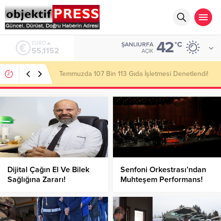
42
ALTIN
°C
ŞANLIURFA
6.529,72
AÇIK
Başkan Gülpınar Kırsaldaki Yol Çalışmalarını
İnceledi!
Dijital Çağın El Ve Bilek
Senfoni Orkestrası’ndan
Sağlığına Zararı!
Muhteşem Performans!