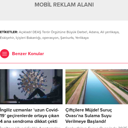
MOBİL REKLAM ALANI
ETİKETLER:
Açıkladı! DEAŞ Terör Örgütüne Büyük Darbe!
,
Adana
,
Ali yerlikaya
,
Eskişehir
,
İçişleri Bakanlığı
,
operasyon
,
Şanlıurfa
,
Yerlikaya
Benzer Konular
İngiliz uzmanlar ‘uzun Covid-
Çiftçilere Müjde! Suruç
19’ geçirenlerde ortaya çıkan
Ovası’na Sulama Suyu
4 ana sendroma dikkat çekti
Verilmeye Başlandı!