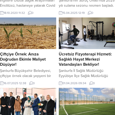
İngiltere Ulusal Sağlık Araştırmaları
Şanlıurfa’nın Suruç Ovası’nda 2025
Enstitüsü, hastaneye yatarak Covid
yılı sulama sezonu resmen başladı.
tedavisi uygulanan kişilerde uzun
Uzun süredir yağışların yetersiz
18.10.2020 11:32
0
15.04.2025 12:19
0
süren veya kalıcı hasarlar ortaya
olduğu bölgede, Topçu Gündaş
çıktığını tespit etti. Uzmanların 4
Sulama Birliği 15 Nisan itibariyle
başlıkta topladığı sendromlardan
ovanın sulamaya açıldığını duyurdu.
yoğun bakım sonrası sendromu
“Her Damla Su Milli
(PICS); hastane yatan ve yoğun
Servettir”Bölgenin tarımsal
bakıma alınan corona virüs
üretiminde büyük paya sahip olan
hastalarında, daha sonra ortaya
Suruç Ovası’nda; buğday, arpa,
çıkan rahatsızlıkları içeriyor. Bu
pamuk ve mısır üretimi yapan
Çiftçiye Örnek: Anıza
Ücretsiz Fizyoterapi Hizmeti:
kişiler, çok uzun...
çiftçilere seslenen birlik yetkilileri,...
Doğrudan Ekimle Maliyet
Sağlıklı Hayat Merkezi
Düşüyor!
Vatandaşları Bekliyor!
Şanlıurfa Büyükşehir Belediyesi,
Şanlıurfa İl Sağlık Müdürlüğü
çiftçiye örnek olacak yepyeni bir
Eyyübiye İlçe Sağlık Müdürlüğü
uygulamayı hayata geçirdi.
Sağlıklı Hayat Merkezi bünyesinde
16.07.2025 12:38
0
01.04.2026 09:34
0
Akçakale İşletmesi’nde buğday
hizmet veren Fizyoterapi Birimi,
hasadının hemen ardından toprağı
vatandaşlara yönelik ücretsiz
hiç sürmeden, doğrudan mısır
fizyoterapi ve egzersiz
tohumu anıza ekildi. Şanlıurfa
danışmanlığı hizmeti sunuyor.
Büyükşehir Belediyesi ile GAP
Fizyoterapist Mustafa Akdeniz
Tarımsal Araştırma Enstitüsü iş
tarafından yürütülen çalışmalar