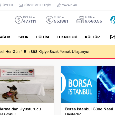
ÜYELİK
KÜNYE VE İLETİŞİM
YAZARLAR
DOLAR
EURO
ALTIN
47,7111
55,1881
6.660,55
AĞLIK
SPOR
EĞİTİM
TEKNOLOJİ
KÜLTÜR
yesi Her Gün 4 Bin 898 Kişiye Sıcak Yemek Ulaştırıyor!
darma’dan Uyuşturucu
Borsa İstanbul Güne Nasıl
rasyonu!
Başladı?