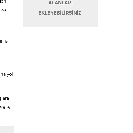
nden
ALANLARI
l su
EKLEYEBİLİRSİNİZ.
likle
ına yol
şlara
koğlu,