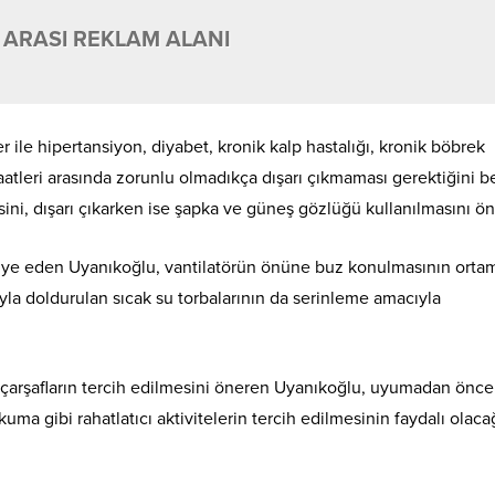
 ARASI REKLAM ALANI
 ile hipertansiyon, diyabet, kronik kalp hastalığı, kronik böbrek
saatleri arasında zorunlu olmadıkça dışarı çıkmaması gerektiğini be
sini, dışarı çıkarken ise şapka ve güneş gözlüğü kullanılmasını ön
avsiye eden Uyanıkoğlu, vantilatörün önüne buz konulmasının orta
yla doldurulan sıcak su torbalarının da serinleme amacıyla
u çarşafların tercih edilmesini öneren Uyanıkoğlu, uyumadan önce
kuma gibi rahatlatıcı aktivitelerin tercih edilmesinin faydalı olaca