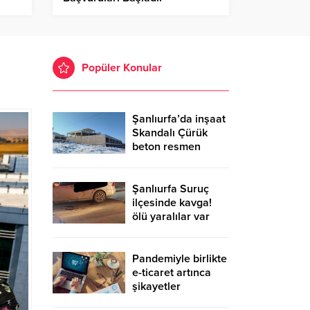
Popüler Konular
Şanlıurfa’da inşaat
Skandalı Çürük
beton resmen
belgelendi
Şanlıurfa Suruç
ilçesinde kavga!
ölü yaralılar var
Pandemiyle birlikte
e-ticaret artınca
şikayetler
de katlandı