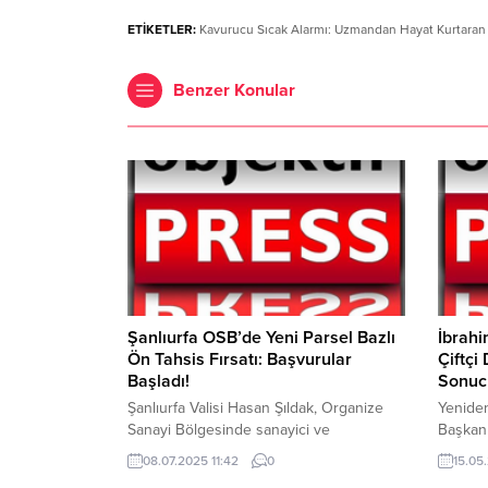
ETİKETLER:
Kavurucu Sıcak Alarmı: Uzmandan Hayat Kurtaran 
Benzer Konular
Şanlıurfa OSB’de Yeni Parsel Bazlı
İbrahi
Ön Tahsis Fırsatı: Başvurular
Çiftçi 
Başladı!
Sonuc
Şanlıurfa Valisi Hasan Şıldak, Organize
Yeniden
Sanayi Bölgesinde sanayici ve
Başkanı
girişimciler için yeni bir ön tahsis
Günü do
08.07.2025 11:42
0
15.05
duyurusu süreci başlattıklarını, toplam
üreticil