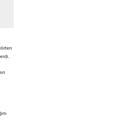
lirten
erdi.
mın
ğını