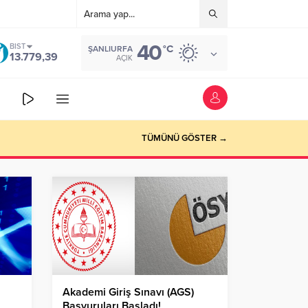
40
BIST
°C
ŞANLIURFA
13.779,39
AÇIK
TÜMÜNÜ GÖSTER →
Akademi Giriş Sınavı (AGS)
Başvuruları Başladı!