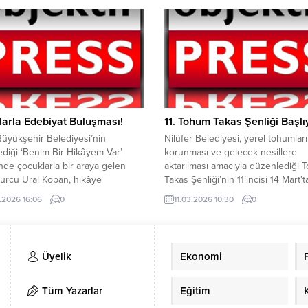
 mücadele verdiğini belirterek
getirdi:Basında sansürün kaldırıldı
litikalarına sert eleştiriler yöneltti.
Temmuz 1908 tarihinden bu yana 
 Kılıç, özellikle Güneydoğu
mensupları doğruluk, tarafsızlıkve 
u Bölgesi’nde üretim yapan
habercilik anlayışıyla milletimizin 
erin yüksek maliyetler nedeniyle
olmaya büyük bir özveriyle deva
ir ekonomik baskı altında
etmektedir. İlçemizin,şehrimizin ve.
 ifade etti....
arla Edebiyat Buluşması!
11. Tohum Takas Şenliği Başlı
üyükşehir Belediyesi’nin
Nilüfer Belediyesi, yerel tohumlar
diği ‘Benim Bir Hikâyem Var’
korunması ve gelecek nesillere
nde çocuklarla bir araya gelen
aktarılması amacıyla düzenlediği
urcu Ural Kopan, hikâye
Takas Şenliği’nin 11’incisi 14 Mart’t
lığı üzerine sohbet etti. Kültür,
gerçekleştirecek. Şenlikte, çimle
.2026 16:06
0
11.03.2026 10:30
0
e Sosyal İşler Dairesi Başkanlığı
testleri tamamlanmış 30 çeşit 15 b
aneler Şube Müdürlüğü tarafından
paket yerel tohum vatandaşlara üc
e Kültür Merkezi’nde düzenlenen
dağıtılacak. Nilüfer Belediyesi, Nil
mda, Yazar Burcu Ural Kopan
Kent Konseyi ve Nilüfer Tarımsal
Üyelik
Ekonomi
k yolculuğunu, eserlerinin ortaya
Kalkınma Kooperatifi iş birliğiyle
recini ve hikâye...
düzenlenecek 11. Tohum Takas Şen
için...
Tüm Yazarlar
Eğitim