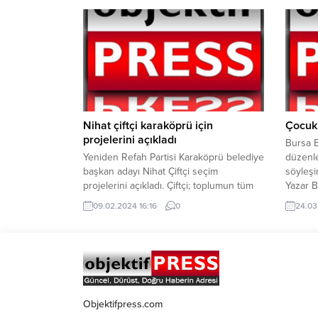
350 bin metrekare büyüklüğündeki 40
altında
parsel için 27 Temmuz 2025 tarihine
tarım po
kadar sürecek olan başvuru döneminde
İbrahim
girişimcilerin ön tahsis talebinde
Anadol
bulunabileceğini açıkladı. Her geçen gün
çiftçil
daha da büyüyen Şanlıurfa Organize
büyük b
Sanayi...
olduğunu
Nihat çiftçi karaköprü için
Çocukl
projelerini açıkladı
Bursa B
Yeniden Refah Partisi Karaköprü belediye
düzenle
başkan adayı Nihat Çiftçi seçim
söyleşi
projelerini açıkladı. Çiftçi; toplumun tüm
Yazar B
kesimlerine hitap eden projeleriyle,
anlatıcı
09.02.2024 16:16
0
24.03
Karaköprü’nün çehresini değiştirmeyi
Sanat v
hedefliyor.31 Mart Yerel seçimlerine iki
Kütüph
aydan kısa bir süre kala, siyasi partilerin
Tayyar
adayları netleşmeye devam ediyor.
progra
Şanlıurfa’da ilk açıklanan adaylardan
yazarlı
Yeniden Refah Partisi Karaköprü
çıkış sü
Belediye Başkan Adayı Av....
Objektifpress.com