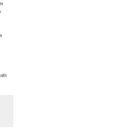
sı
e
a
atli