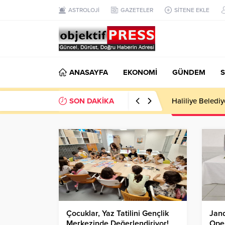
ASTROLOJİ
GAZETELER
SİTENE EKLE
ANASAYFA
EKONOMİ
GÜNDEM
S
SON DAKİKA
Haliliye Beledi
Çocuklar, Yaz Tatilini Gençlik
Jan
Merkezinde Değerlendiriyor!
Ope