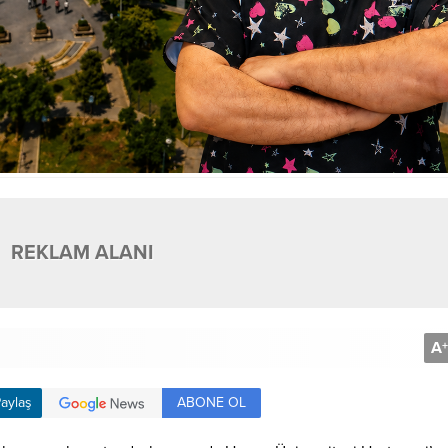
REKLAM ALANI
A
+
ABONE OL
aylaş