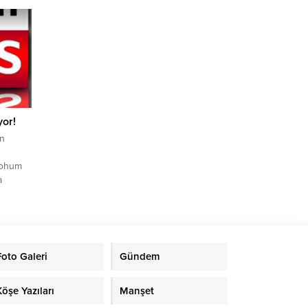
ğı 24
basın
hızlı
yanında
m
..
yor!
ın
 Tohum
a
ndirme
in
retsiz
üfer
Foto Galeri
Gündem
liği
Köşe Yazıları
Manşet