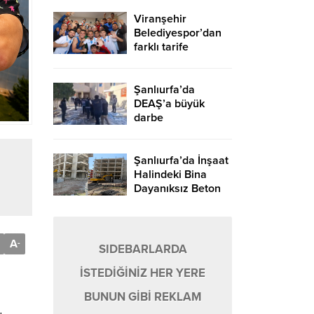
Viranşehir
Belediyespor’dan
farklı tarife
Şanlıurfa’da
DEAŞ’a büyük
darbe
Şanlıurfa’da İnşaat
Halindeki Bina
Dayanıksız Beton
Nedeniyle Yıkıldı!
A
-
SIDEBARLARDA
İSTEDİĞİNİZ HER YERE
BUNUN GİBİ REKLAM