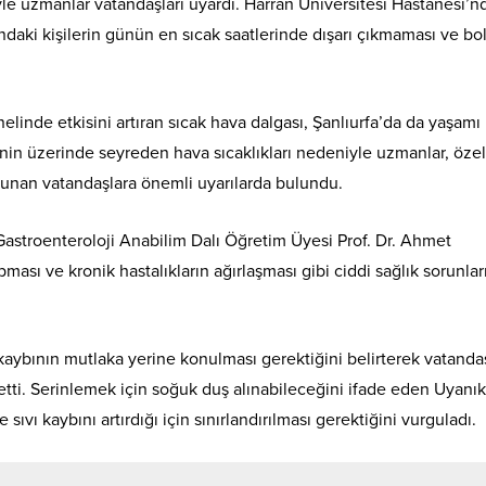
niyle uzmanlar vatandaşları uyardı. Harran Üniversitesi Hastanesi’
ndaki kişilerin günün en sıcak saatlerinde dışarı çıkmaması ve bo
nelinde etkisini artıran sıcak hava dalgası, Şanlıurfa’da da yaşamı
in üzerinde seyreden hava sıcaklıkları nedeniyle uzmanlar, özel
bulunan vatandaşlara önemli uyarılarda bulundu.
 Gastroenteroloji Anabilim Dalı Öğretim Üyesi Prof. Dr. Ahmet
pması ve kronik hastalıkların ağırlaşması gibi ciddi sağlık sorunlar
 kaybının mutlaka yerine konulması gerektiğini belirterek vatanda
 etti. Serinlemek için soğuk duş alınabileceğini ifade eden Uyanı
 sıvı kaybını artırdığı için sınırlandırılması gerektiğini vurguladı.