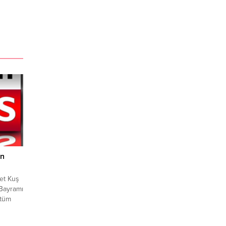
ın
et Kuş
Bayramı
 tüm
dı.