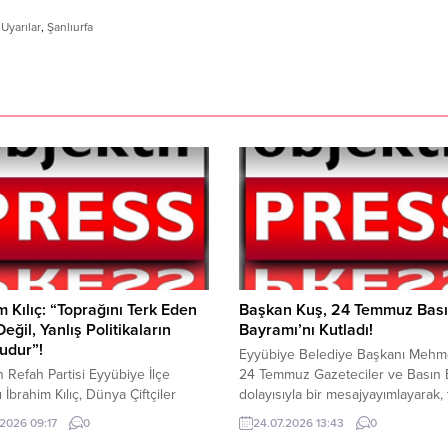
Uyarılar
,
Şanlıurfa
m Kılıç: “Toprağını Terk Eden
Başkan Kuş, 24 Temmuz Bas
Değil, Yanlış Politikaların
Bayramı’nı Kutladı!
udur”!
Eyyübiye Belediye Başkanı Mehm
 Refah Partisi Eyyübiye İlçe
24 Temmuz Gazeteciler ve Basın 
 İbrahim Kılıç, Dünya Çiftçiler
dolayısıyla bir mesajyayımlayarak,
layısıyla yaptığı açıklamada,
gazetecilerin basın bayramını kutla
.2026 09:17
0
24.07.2026 13:43
0
erin her geçen yıl daha ağır şartlar
Başkan Kuş mesajında şunları dile