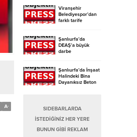
Viranşehir
Belediyespor’dan
farklı tarife
Şanlıurfa’da
DEAŞ’a büyük
darbe
Şanlıurfa’da İnşaat
Halindeki Bina
Dayanıksız Beton
Nedeniyle Yıkıldı!
A
-
SIDEBARLARDA
İSTEDİĞİNİZ HER YERE
BUNUN GİBİ REKLAM