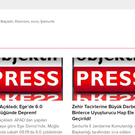
 Başladı!
,
Ekonomi
,
euro
,
Şanlıurfa
çıkladı; Ege’de 6.0
Zehir Tacirlerine Büyük Darb
lüğünde Deprem!
Binlerce Uyuşturucu Hap Ele
Geçirildi!
çıkladı. AFAD’dan yapılan
aya göre Ege Denizi’nde, Muğla
Şanlıurfa İl Jandarma Komutanlığı
ında sabah 06.19’da 6.0 şiddetinde
Başkanlığı tarafından icra edilen