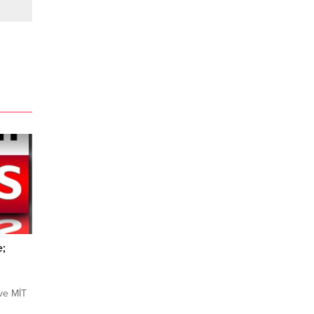
e;
 ve MİT