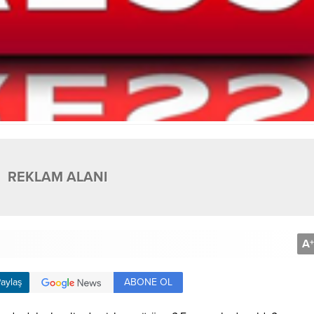
REKLAM ALANI
A
+
ABONE OL
aylaş