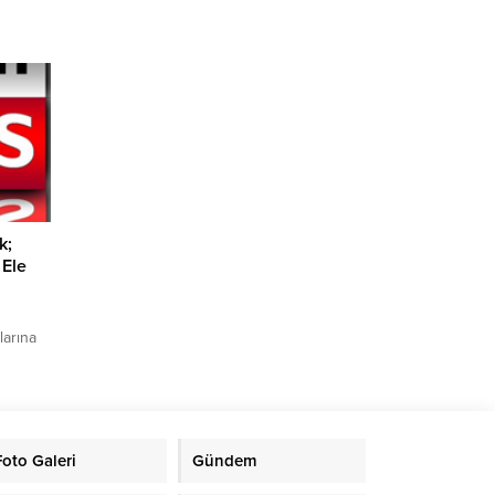
anlı
acıyla
espit
kip
anında
k;
 Ele
larına
cesinde
J.K.lığı,
as
Foto Galeri
Gündem
ması”