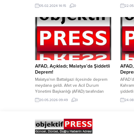
Burhaniye Spor Toto Stadında oynanan
deprem 
05.02.2024 14:15
0
22.05
mücadelede ilk yarı 0-0 sona erdi. 90+1.
Yönetim
dakikada Oğuzhan Demirer’in ortasında,
hesabın
arka direkte Kadir Kaya nın yaptığı kafa
Denizi’
vuruşuyla Burhaniye Belediyespor 3
AFAD’a
puanı aldı. İkinci...
olarak 
geldi. 
medya p
AFAD, Açıkladı; Malatya’da Şiddetli
AFAD,
Deprem!
Depre
Malatya’nın Battalgazi ilçesinde deprem
AFAD’d
meydana geldi. Afet ve Acil Durum
Kahrama
Yönetimi Başkanlığı (AFAD) tarafından
şiddetl
verilen bilgilere göre, Malatya’nın
Yöneti
20.05.2026 09:49
0
24.08
Battalgazi ilçesinde deprem meydana
şiddeti 
geldi. Saat 09:00:14 ‘de meydana gelen
Deprem 
depremin büyüklüğü 5.6 (Mw) olarak
derinli
ölçüldü. Yerin yaklaşık 7 kilometre
deprem 
derinliğinde gerçekleşen depremin
şu şek
merkez üssünün Malatya Battalgazi