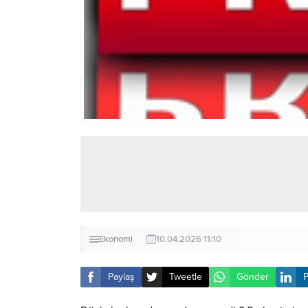
Ekonomi
10.04.2026 11:10
Paylaş
Tweetle
Gönder
P