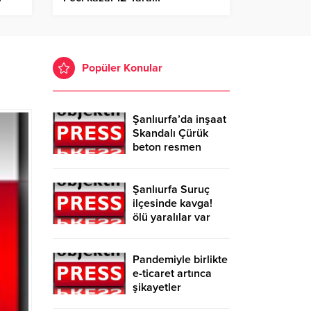
Popüler Konular
Şanlıurfa’da inşaat
Skandalı Çürük
beton resmen
belgelendi
Şanlıurfa Suruç
ilçesinde kavga!
ölü yaralılar var
Pandemiyle birlikte
e-ticaret artınca
şikayetler
de katlandı