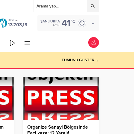
41
BIST
°C
ŞANLIURFA
13.703,13
AÇIK
TÜMÜNÜ GÖSTER →
ım
Organize Sanayi Bölgesinde
!
Feci kaza: 12 Yaralı!