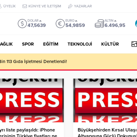
ÜYELİK
KÜNYE VE İLETİŞİM
YAZARLAR
DOLAR
EURO
ALTIN
47,5639
54,9859
6.496,95
AĞLIK
SPOR
EĞİTİM
TEKNOLOJİ
KÜLTÜR
n 113 Gıda İşletmesi Denetlendi!
ayrı liste paylaşıldı: iPhone
Büyükşehirden Kırsal Ulaş
erisinin Türkiye fiyatları ne
Altyapısına Güçlü Dokunuş