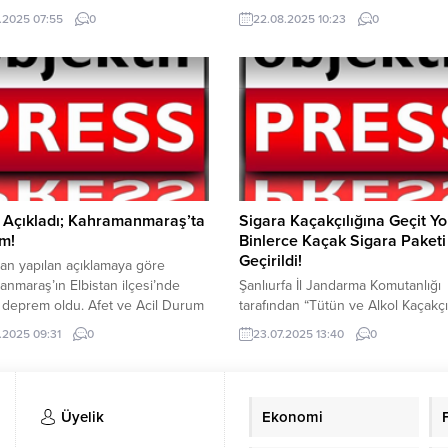
oldu. Afet ve Acil Durum
“Uyuşturucu Ticaretine Yönelik” Pl
.2025 07:55
0
22.08.2025 10:23
0
i Başkanlığı (AFAD) sosyal medya
İstihbari faaliyet neticesinde, zehir
dan yaptığı açıklamada Ege
tacirlerine operasyon düzenlendi.
nde 6.0 şiddetinde deprem oldu.
Mersin’den Şanlıurfa’ya satmak am
 göre deprem yerin yaklaşık
uyuşturucu madde tedarik ettiği t
17.7 Km derinliğinde meydana
edilen (2) şüpheli şahıs, yapılan ta
Depremle ilgili AFAD’ın sosyal
sonucunda Şanlıurfa İl Jandarma
aylaşımları...
Komutanlığı Otoyol sorumluluk al
durdurulmuş ve yapılan aramada;
binlerce uyuşturucu...
 Açıkladı; Kahramanmaraş’ta
Sigara Kaçakçılığına Geçit Yo
m!
Binlerce Kaçak Sigara Paketi
Geçirildi!
an yapılan açıklamaya göre
nmaraş’ın Elbistan ilçesi’nde
Şanlıurfa İl Jandarma Komutanlığı
i deprem oldu. Afet ve Acil Durum
tarafından “Tütün ve Alkol Kaçakçı
m Başkanlığı (AFAD) depremin
Yönelik” , yapılan çalışmalar neti
.2025 09:31
0
23.07.2025 13:40
0
4.0 olarak kaydedildiğini açıkladı.
Viranşehir ve Haliliye İlçelerinde,
yaklaşık olarak yerin 19,74 km
Viranşehir İlçe J.K.lığı, Haliliye İlçe 
ğinde meydana geldi. AFAD’ın
KOM Şb. Md.lüğü Ekipleri ve hass
ile ilgili sosyal medya paylaşımı
burunlu köpeklerin katılımıyla
Üyelik
Ekonomi
ilde; YAZI ARASI REKLAM ALANI
gerçekleştirilen “Şok Yol Araması”
uygulamaları yapıldı. “Şok Yol Ara