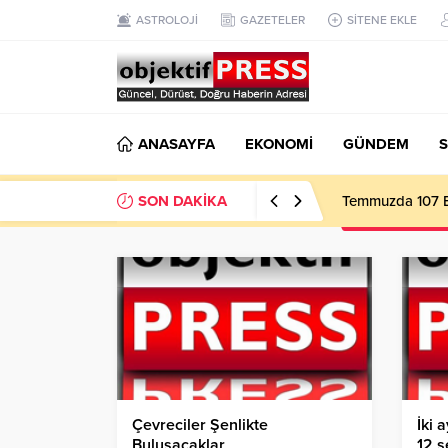
ASTROLOJİ
GAZETELER
SİTENE EKLE
ANASAYFA
EKONOMİ
GÜNDEM
S
SON DAKİKA
Temmuzda 107 Bi
Çevreciler Şenlikte
İki 
Buluşacaklar
12 s