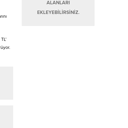
ALANLARI
EKLEYEBİLİRSİNİZ.
rını
 TL’
rüyor.