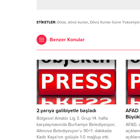
ETİKETLER:
Dolar
,
döviz kurları
,
Döviz Kurları Güne Yükselişle
Benzer Konular
2.yarıya galibiyetle başladı
AFAD A
Büyük
Bölgesel Amatör Lig 3. Grup 14. hafta
karşılaşmasında Burhaniye Belediyespor,
AFAD, a
Altınova Belediyespor’u 90+1. dakikada
açıklam
Kadir Kaya’nın golüyle 1-0 mağlup etti.
açıklar