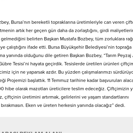
y, Bursa’nın bereketli topraklarına üretimleriyle can veren çiftç
enin artık her geçen gün daha da zorlaştığını, girdi maliyetleri
ılık gelmediğini belirten Başkan Mustafa Bozbey, tüm zorluklara r
eye çalıştığını ifade etti. Bursa Büyükşehir Belediyesi’nin toprağa 
aima yanında olduğunu dile getiren Başkan Bozbey, “Tarım Peyzaj
Gübre Tesisi’ni hayata geçirdik. Tesislerde üretilen ürünleri çiftçi
cimiz için ne yaparsak azdır. Bu yüzden çalışmalarımızı sürdürüy
ği Projemizi başlattık. 11 Temmuz tarihine kadar başvuruları alac
 hibe olarak mazotları üreticilere teslim edeceğiz. Çiftçimizin 
 çiftçinin üretimini artırmak, gelirlerini ve yaşam standartlarını
zi bırakmasın. Eken ve üreten herkesin yanında olacağız” dedi.