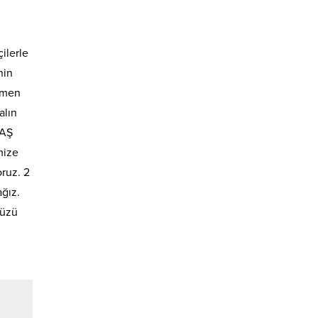
ilerle
nin
ağmen
alın
 AŞ
mize
oruz. 2
ağız.
yüzü