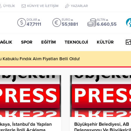
ÜYELİK
KÜNYE VE İLETİŞİM
YAZARLAR
DOLAR
EURO
ALTIN
47,7111
55,1881
6.660,55
AĞLIK
SPOR
EĞİTİM
TEKNOLOJİ
KÜLTÜR
yesi Her Gün 4 Bin 898 Kişiye Sıcak Yemek Ulaştırıyor!
ikaya, İstanbul’da Yapılan
Büyükşehir Belediyesi, AB
erilerle İlgili Açıklama
Delegasyonu Ve Büyükelçil