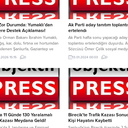
 Zor Durumda: Yumaklı’dan
Ak Parti aday tanıtım toplantı
lere Destek Açıklaması!
ertelendı
e Orman Bakanı İbrahim Yumaklı,
Ak Parti hafta sonu yapacağı aday 
ğış, kar, dolu, fırtına ve hortumdan
toplantısı ertelendiğini duyurdu. A
kilenen Şanlıurfa, Gaziantep ve
Sözcüsü Ömer Çelik sosyal medy
n’da TARSİM ekipleri tarafından
hesabından yaptığı açıklamada, pa
.2026 15:15
0
13.01.2024 00:03
0
spit çalışmalarının başlatıldığını
günü AK Parti aday tanıtım toplant
i. Tarım ve Orman Bakanı İbrahim
Başkan Erdoğan’ın talimatıyla Irak’
ı, sosyal medya hesabından
kuzeyinde şehit olan askerlerden
olduğu paylaşımda, Şanlıurfa,
iptal edildiğini duyurdu.
tep ve Adıyaman başta olmak
urdun çeşitli bölgelerinde
...
a 11 Günde 130 Yaralamalı
Birecik’te Trafik Kazası Sonu
 Kazası Meydana Geldi!
Kişi Hayatını Kaybetti
fa’da İl Jandarma ve Emniyet
Şanlıurfa’nın Birecik ilçesinde 2 Ş