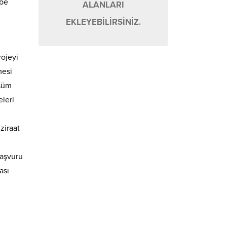
ibe
ALANLARI
EKLEYEBİLİRSİNİZ.
rojeyi
mesi
üşüm
eleri
ziraat
başvuru
ası