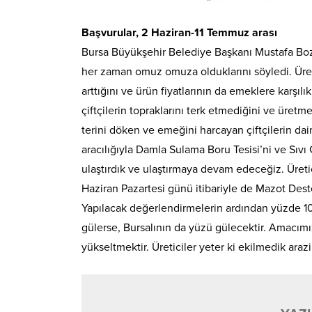
Başvurular, 2 Haziran-11 Temmuz arası
Bursa Büyükşehir Belediye Başkanı Mustafa Bozbe
her zaman omuz omuza olduklarını söyledi. Üretm
arttığını ve ürün fiyatlarının da emeklere karş
çiftçilerin topraklarını terk etmediğini ve üretm
terini döken ve emeğini harcayan çiftçilerin d
aracılığıyla Damla Sulama Boru Tesisi’ni ve Sıvı 
ulaştırdık ve ulaştırmaya devam edeceğiz. Üreti
Haziran Pazartesi günü itibariyle de Mazot Deste
Yapılacak değerlendirmelerin ardından yüzde 100
gülerse, Bursalının da yüzü gülecektir. Amacımız,
yükseltmektir. Üreticiler yeter ki ekilmedik ara