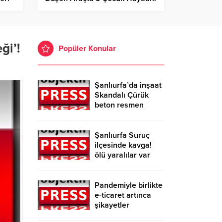
Kaybetti, Baba Aranıyor
ği’!
Popüler Konular
Şanlıurfa’da inşaat
Skandalı Çürük
beton resmen
belgelendi
Şanlıurfa Suruç
ilçesinde kavga!
ölü yaralılar var
Pandemiyle birlikte
e-ticaret artınca
şikayetler
de katlandı