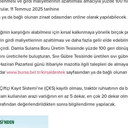
klenmesi ve girdi maliyetlerinin azaltılması amacıyla yüzde 100 h
urular, 11 Temmuz 2025 tarihine
ya da bağlı olunan ziraat odasından online olarak yapılabilecek.
ğinin karşılığını alabilmesi için kırsal kalkınmaya yönelik birçok p
n girdi maliyetlerinin azaltılması ve daha fazla gelir elde edebil
geçirdi. Damla Sulama Boru Üretim Tesisinde yüzde 100 geri dön
 üreticilerle buluşturan, Sıvı Gübre Tesisinde üretilen sıvı gübr
aziran Pazartesi günü itibariyle mazotla ilgili talepleri de almaya
adar
www.bursa.bel.tr/kirsaldestek
sayfasından ya da bağlı olunan 
ftçi Kayıt Sistemi’ne (ÇKS) kayıtlı olması, traktör ruhsatının da 
lam kullanılan arazi varlığının en az 5 dekar, en çok 20 dekar olm
rafından değerlendirildikten sonra bilgilendirme yapılacak.