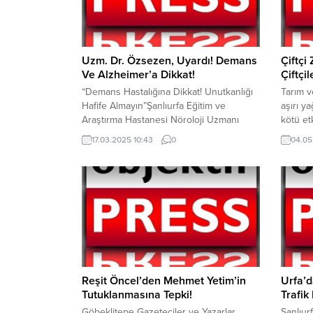
Uzm. Dr. Özsezen, Uyardı! Demans
Çiftçi
Ve Alzheimer’a Dikkat!
Çiftçi
“Demans Hastalığına Dikkat! Unutkanlığı
Tarım v
Hafife Almayın”Şanlıurfa Eğitim ve
aşırı ya
Araştırma Hastanesi Nöroloji Uzmanı
kötü et
Uzm. Dr. Eda Özsezen, demans
Adıyama
17.03.2025 10:43
0
04.05
hastalığıhakkında önemli bilgiler verdi.
hasar te
Demansın ilerleyici hafıza kaybı ve
bildird
bilişsel yetilerin zayıflamasıylaseyreden
Yumakl
bir hastalık olduğunu belirten Dr.
yapmış 
Özsezen, bunun yaşlanmanın doğal bir
Gazian
süreci olmadığınınaltını çizdi. Alzheimer,
üzere y
Demansın En Yaygın Nedeni Demansın,
meydana
birçok farklı...
Reşit Öncel’den Mehmet Yetim’in
Urfa’d
Tutuklanmasına Tepki!
Trafik
Göbeklitepe Gazeteciler ve Yazarlar
Şanlıur