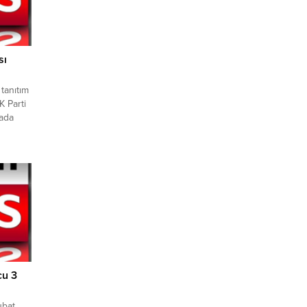
sı
tanıtım
K Parti
ada
zar
ısının
ın
 ötürü
cu 3
ubat