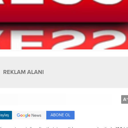
REKLAM ALANI
A
+
ABONE OL
aylaş