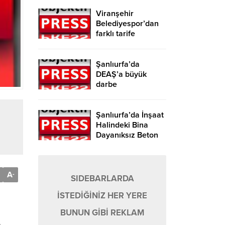
Viranşehir
Belediyespor’dan
farklı tarife
Şanlıurfa’da
DEAŞ’a büyük
darbe
Şanlıurfa’da İnşaat
Halindeki Bina
Dayanıksız Beton
Nedeniyle Yıkıldı!
A
-
SIDEBARLARDA
İSTEDİĞİNİZ HER YERE
BUNUN GİBİ REKLAM