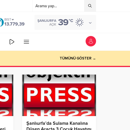
39
BIST
°C
ŞANLIURFA
13.779,39
AÇIK
TÜMÜNÜ GÖSTER →
Şanlıurfa’da Sulama Kanalına
eri
Düşen Araçta 3 Çocuk Hayatını