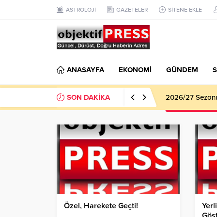
ASTROLOJİ
GAZETELER
SİTENE EKLE
ANASAYFA
EKONOMİ
GÜNDEM
S
SON DAKİKA
Haliliye Beledi
Özel, Harekete Geçti!
Yerl
Göst