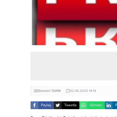
Ekonomi
TARIM
02.06.2025 14:14
Paylaş
Tweetle
Gönder
P