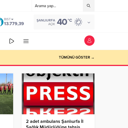
40
BIST
°C
ŞANLIURFA
13.779,39
AÇIK
TÜMÜNÜ GÖSTER →
2 adet ambulans Şanlıurfa İl
Sağlık Müdürlüğüne tahsis