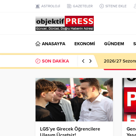
ASTROLOJİ
GAZETELER
SİTENE EKLE
ANASAYFA
EKONOMİ
GÜNDEM
S
SON DAKİKA
Haliliye Beledi
LGS’ye Girecek Öğrencilere
Genç
Ulaşım Ücretsiz!
Yaşa