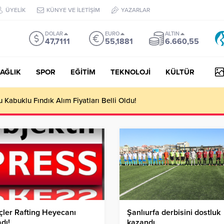
ÜYELİK
KÜNYE VE İLETİŞİM
YAZARLAR
DOLAR
EURO
ALTIN
47,7111
55,1881
6.660,55
AĞLIK
SPOR
EĞİTİM
TEKNOLOJİ
KÜLTÜR
yesi Her Gün 4 Bin 898 Kişiye Sıcak Yemek Ulaştırıyor!
ler Rafting Heyecanı
Şanlıurfa derbisini dostluk
dı!
kazandı