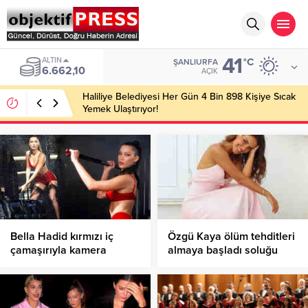
41
ALTIN
°C
ŞANLIURFA
6.662,10
AÇIK
Haliliye Belediyesi Her Gün 4 Bin 898 Kişiye Sıcak
Yemek Ulaştırıyor!
Bella Hadid kırmızı iç
Özgü Kaya ölüm tehditleri
çamaşırıyla kamera
almaya başladı soluğu
karşısında!
savcılıkta aldı