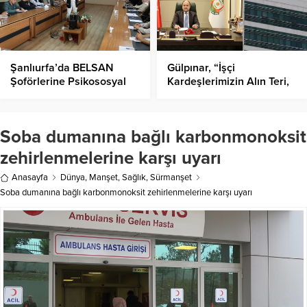
Şanlıurfa’da BELSAN
Gülpınar, “İşçi
Şoförlerine Psikososyal
Kardeşlerimizin Alın Teri,
Destek Eğitimi
Bizim İçin Kutsaldır”
Soba dumanına bağlı karbonmonoksit
zehirlenmelerine karşı uyarı
Anasayfa
Dünya
,
Manşet
,
Sağlık
,
Sürmanşet
Soba dumanına bağlı karbonmonoksit zehirlenmelerine karşı uyarı