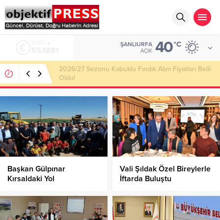
40
ALTIN
°C
ŞANLIURFA
6.660,55
AÇIK
Haliliye Belediyesi Her Gün 4 Bin 898 Kişiye Sıcak
Yemek Ulaştırıyor!
Başkan Gülpınar
Vali Şıldak Özel Bireylerle
Kırsaldaki Yol
İftarda Buluştu
Çalışmalarını İnceledi!