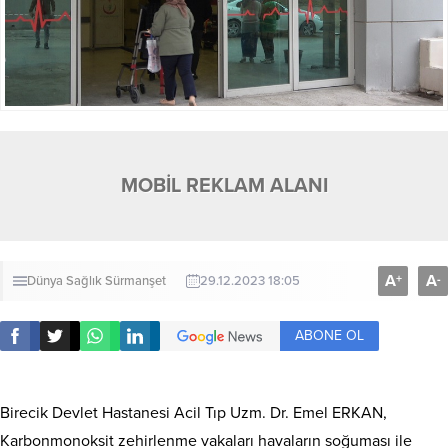
MOBİL REKLAM ALANI
A
A
+
-
Dünya
Sağlık
Sürmanşet
29.12.2023 18:05
ABONE OL
Birecik Devlet Hastanesi Acil Tıp Uzm. Dr. Emel ERKAN,
Karbonmonoksit zehirlenme vakaları havaların soğuması ile