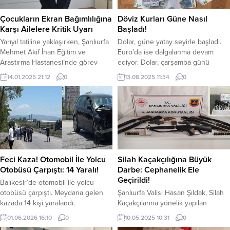
Çocukların Ekran Bağımlılığına
Döviz Kurları Güne Nasıl
Karşı Ailelere Kritik Uyarı
Başladı!
Yarıyıl tatiline yaklaşırken, Şanlıurfa
Dolar, güne yatay seyirle başladı.
Mehmet Akif İnan Eğitim ve
Euro’da ise dalgalanma devam
Araştırma Hastanesi’nde görev
ediyor. Dolar, çarşamba günü
yapan Çocuk ve Ergen Ruh Sağlığı
serbest piyasada saat 11.25
14.01.2025 21:12
0
13.08.2025 11:34
0
Hastalıkları Uzmanı Dr. Yağmur
itibariyle 40.75 TL’den işlem
Atakan, çocukların ekran bağımlılığı
görüyor. Euro ise aynı saat itibariyle
konusunda ailelere kritik uyarılarda
47.73 TL’den alıcı buluyor.
bulundu. Dr. Atakan, ekran
sürelerinin çocukların fiziksel ve
ruhsal sağlığı üzerindeki olumsuz
etkilerine dikkat çekerek, ailelerin
bu konuda bilinçli adımlar...
Feci Kaza! Otomobil İle Yolcu
Silah Kaçakçılığına Büyük
Otobüsü Çarpıştı: 14 Yaralı!
Darbe: Cephanelik Ele
Geçirildi!
Balıkesir’de otomobil ile yolcu
otobüsü çarpıştı. Meydana gelen
Şanlıurfa Valisi Hasan Şıldak, Silah
kazada 14 kişi yaralandı.
Kaçakçılarına yönelik yapılan
Balıkesir’de eski Kepsut yolu
operasyonu sosyal medya
01.06.2026 16:10
0
10.05.2025 10:31
0
üzerinde meydana gelen trafik
hesabından açıkladı. Vali Şıldak, İl