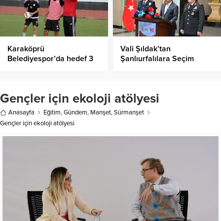
Karaköprü
Vali Şıldak’tan
Belediyespor’da hedef 3
Şanlıurfalılara Seçim
puan
Güvenlik Çağrısı
Gençler için ekoloji atölyesi
Anasayfa
Eğitim
,
Gündem
,
Manşet
,
Sürmanşet
Gençler için ekoloji atölyesi