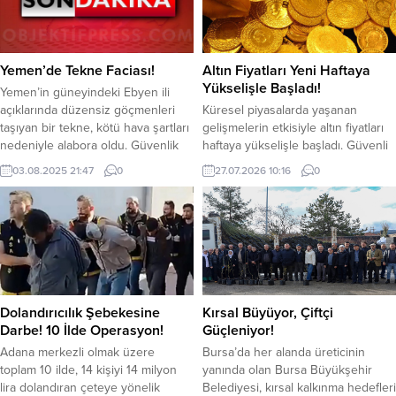
Nilüfer Kent Konseyi ile birlikte
Belediyesi Gençlik ve Spor
düzenlediği etkinlikte bir araya
Hizmetleri Dairesi Başkanlığı ile İl
geldi. Katılımcılar Turizm Haftası
Milli...
kapsamında gerçekleştirilen
Yemen’de Tekne Faciası!
Altın Fiyatları Yeni Haftaya
etkinlikte doğa yürüyüşü, koşu...
Yükselişle Başladı!
Yemen’in güneyindeki Ebyen ili
açıklarında düzensiz göçmenleri
Küresel piyasalarda yaşanan
taşıyan bir tekne, kötü hava şartları
gelişmelerin etkisiyle altın fiyatları
nedeniyle alabora oldu. Güvenlik
haftaya yükselişle başladı. Güvenli
kaynaklarına göre, kazada en az 20
liman olarak görülen altına olan
03.08.2025 21:47
0
27.07.2026 10:16
0
Etiyopyalı göçmen hayatını kaybetti,
talebin artmasıyla birlikte gram altın
onlarcası ise kayboldu. Yetkililer,
başta olmak üzere tüm altın
kaybolan mültecilerin ile ilgili şu
türlerinde yukarı yönlü hareket
ifadeleri kullandı; “Hayatını
gözlendi. Piyasalarda gram altın 6
kaybeden çok sayıda Etiyopyalı
bin 234 TL seviyelerinde işlem
düzensiz göçmenin cenazelerine
görürken, çeyrek altın 10 bin 209
ulaşmak için geniş çaplı...
TL, yarım altın 20...
Dolandırıcılık Şebekesine
Kırsal Büyüyor, Çiftçi
Darbe! 10 İlde Operasyon!
Güçleniyor!
Adana merkezli olmak üzere
Bursa’da her alanda üreticinin
toplam 10 ilde, 14 kişiyi 14 milyon
yanında olan Bursa Büyükşehir
lira dolandıran çeteye yönelik
Belediyesi, kırsal kalkınma hedefleri