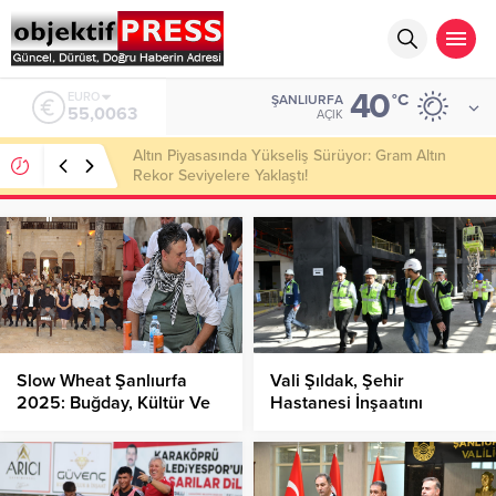
40
ALTIN
°C
ŞANLIURFA
6.543,59
AÇIK
Atatürk Bulvarı Sıcak Asfaltla Yenileniyor!
Slow Wheat Şanlıurfa
Vali Şıldak, Şehir
2025: Buğday, Kültür Ve
Hastanesi İnşaatını
Gastronomi Festivali!
İnceledi