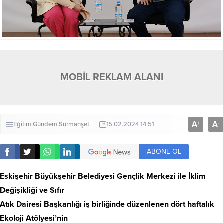
MOBİL REKLAM ALANI
A
A
+
-
Eğitim
Gündem
Sürmanşet
15.02.2024 14:51
ABONE OL
Eskişehir Büyükşehir Belediyesi Gençlik Merkezi ile İklim
Değişikliği ve Sıfır
Atık Dairesi Başkanlığı iş birliğinde düzenlenen dört haftalık
Ekoloji Atölyesi’nin