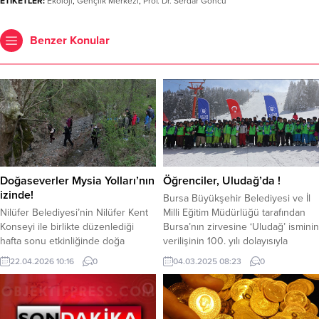
ETİKETLER:
Ekoloji
,
Gençlik Merkezi
,
Prof. Dr. Serdar Göncü
Benzer Konular
Doğaseverler Mysia Yolları’nın
Öğrenciler, Uludağ’da !
izinde!
Bursa Büyükşehir Belediyesi ve İl
Nilüfer Belediyesi’nin Nilüfer Kent
Milli Eğitim Müdürlüğü tarafından
Konseyi ile birlikte düzenlediği
Bursa’nın zirvesine ‘Uludağ’ isminin
hafta sonu etkinliğinde doğa
verilişinin 100. yılı dolayısıyla
tutkunları, Mysia’nın yürüyüş, koşu
düzenlenen ‘1000 Çocuk Kayak
22.04.2026 10:16
0
04.03.2025 08:23
0
ve bisiklet parkurlarını deneyimledi.
Projesi’ tüm hızıyla devam ediyor.
Farklı rotalardan yola çıkan gruplar,
Uludağ’a çıkan gençler, hem kayak
Üçpınar’da buluştu. Doğa
sporunu öğreniyor hem de karın
tutkunlukları, Nilüfer Belediyesi’nin
tadını çıkarıyor. Bursa Büyükşehir