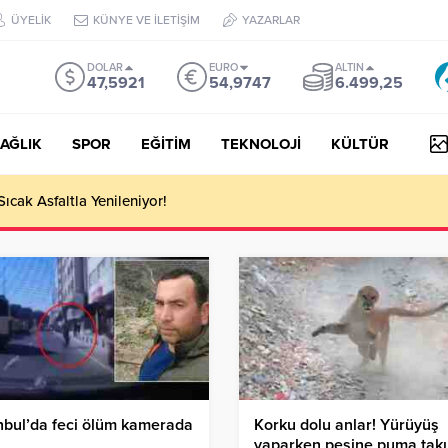
ÜYELİK
KÜNYE VE İLETİŞİM
YAZARLAR
DOLAR
EURO
ALTIN
47,5921
54,9747
6.499,25
AĞLIK
SPOR
EĞİTİM
TEKNOLOJİ
KÜLTÜR
 III Kapsamında 634,3 Milyon Lira Hibe Ödemesi Yapıldı!
nbul’da feci ölüm kamerada
Korku dolu anlar! Yürüyüş
yaparken peşine puma takı