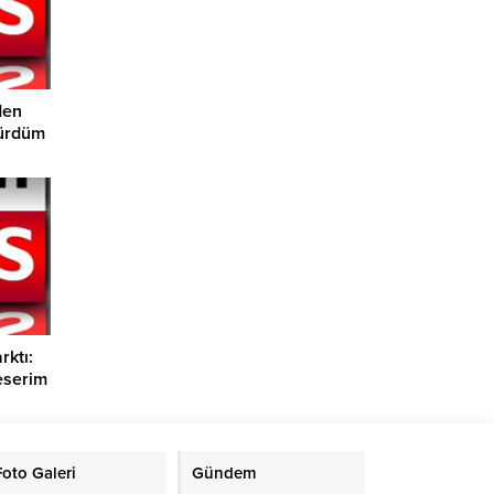
den
dürdüm
rktı:
eserim
Foto Galeri
Gündem