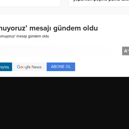
smuyoruz’ mesajı gündem oldu
usmuyoruz’ mesajı gündem oldu
A
+
ABONE OL
aylaş