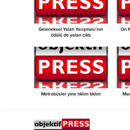
Geleneksel Yalan Yarışması’nın
On N
ödülü de yalan çıktı
Metrobüsler yine tıklım tıklım
Man