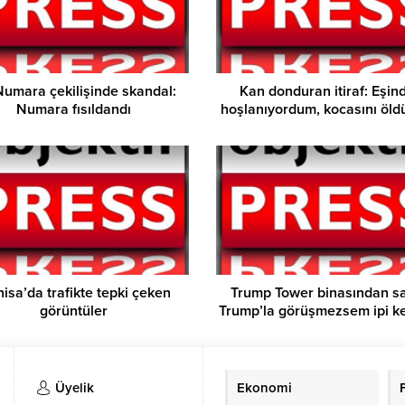
umara çekilişinde skandal:
Kan donduran itiraf: Eşin
Numara fısıldandı
hoşlanıyordum, kocasını öl
isa’da trafikte tepki çeken
Trump Tower binasından sa
görüntüler
Trump’la görüşmezsem ipi k
Üyelik
Ekonomi