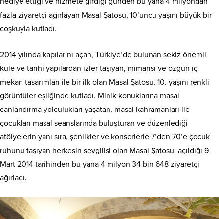
hediye ettiği ve hizmete girdiği günden bu yana 4 milyondan
fazla ziyaretçi ağırlayan Masal Şatosu, 10’uncu yaşını büyük bir
coşkuyla kutladı.
2014 yılında kapılarını açan, Türkiye’de bulunan sekiz önemli
kule ve tarihi yapılardan izler taşıyan, mimarisi ve özgün iç
mekan tasarımları ile bir ilk olan Masal Şatosu, 10. yaşını renkli
görüntüler eşliğinde kutladı. Minik konuklarına masal
canlandırma yolculukları yaşatan, masal kahramanları ile
çocukları masal seanslarında buluşturan ve düzenlediği
atölyelerin yanı sıra, şenlikler ve konserlerle 7’den 70’e çocuk
ruhunu taşıyan herkesin sevgilisi olan Masal Şatosu, açıldığı 9
Mart 2014 tarihinden bu yana 4 milyon 34 bin 648 ziyaretçi
ağırladı.