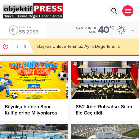
40
ALTIN
°C
ŞANLIURFA
6.680,93
AÇIK
Şanlıurfa’nın Vox Humanis Korosu Dünya Birincisi
Oldu!
Büyükşehir’den Spor
852 Adet Ruhsatsız Silah
Kulüplerine Milyonlarca
Ele Geçirildi
Liralık Destek!