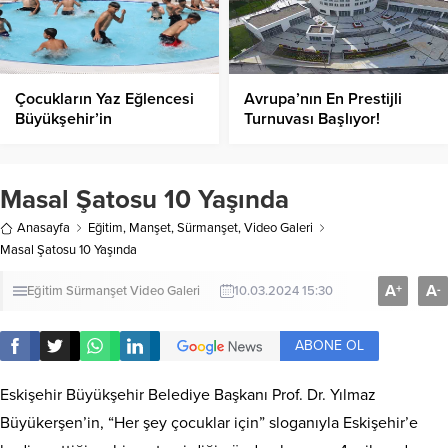
Çocukların Yaz Eğlencesi
Avrupa’nın En Prestijli
Büyükşehir’in
Turnuvası Başlıyor!
Havuzlarında Başladı!
Masal Şatosu 10 Yaşında
Anasayfa
Eğitim
,
Manşet
,
Sürmanşet
,
Video Galeri
Masal Şatosu 10 Yaşında
A
A
+
-
Eğitim
Sürmanşet
Video Galeri
10.03.2024 15:30
ABONE OL
Eskişehir Büyükşehir Belediye Başkanı Prof. Dr. Yılmaz
Büyükerşen’in, “Her şey çocuklar için” sloganıyla Eskişehir’e