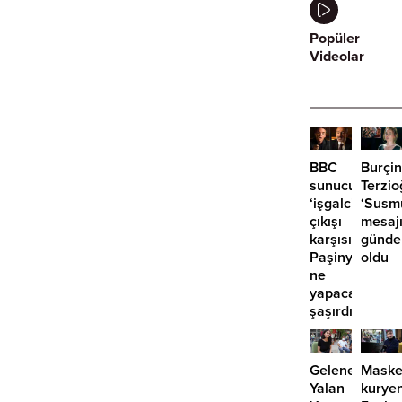
Popüler
Videolar
BBC
Burçin
sunucusunun
Terzio
‘işgalcisiniz’
‘Susm
çıkışı
mesaj
karşısında
günd
Paşinyan
oldu
ne
yapacağını
şaşırdı!
Geleneksel
Maske
Yalan
kurye