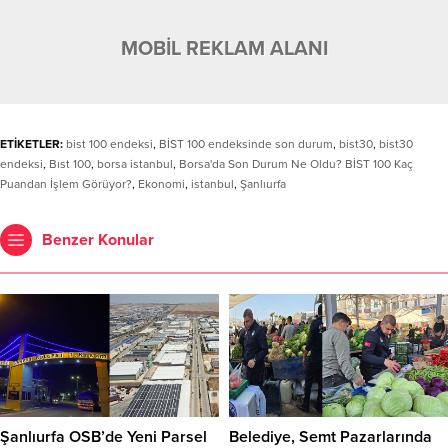
MOBİL REKLAM ALANI
ETİKETLER:
bist 100 endeksi
,
BİST 100 endeksinde son durum
,
bist30
,
bist30
endeksi
,
Bıst 100
,
borsa istanbul
,
Borsa'da Son Durum Ne Oldu? BİST 100 Kaç
Puandan İşlem Görüyor?
,
Ekonomi
,
istanbul
,
Şanlıurfa
Benzer Konular
Şanlıurfa OSB’de Yeni Parsel
Belediye, Semt Pazarlarında