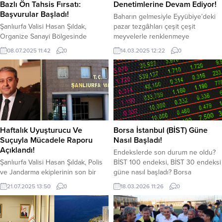
Bazlı Ön Tahsis Fırsatı:
Denetimlerine Devam Ediyor!
Başvurular Başladı!
Baharın gelmesiyle Eyyübiye’deki
Şanlıurfa Valisi Hasan Şıldak,
pazar tezgâhları çeşit çeşit
Organize Sanayi Bölgesinde
meyvelerle renklenmeye
sanayici ve girişimciler için yeni bir
başlarken, vatandaşların huzur ve
08.07.2025 11:42
0
14.03.2025 12:22
0
ön tahsis duyurusu süreci
güven içerisinde alışverişlerini
başlattıklarını, toplam 350 bin
yapabilmeleri için de Eyyübiye
metrekare büyüklüğündeki 40
Zabıtası Pazaryerlerinde denetim
parsel için 27 Temmuz 2025
ve kontrollerini sıkı tutuyor. Gıda
tarihine kadar sürecek olan
üretim ve satış yerleri, depolar,
başvuru döneminde girişimcilerin
çarşı pazar düzeni başta olmak
ön tahsis talebinde
üzere halk sağlığını ilgilendiren
bulunabileceğini açıkladı. Her
heralanda aralıksız denetimlerine
Haftalık Uyuşturucu Ve
Borsa İstanbul (BİST) Güne
geçen gün daha da büyüyen
devam eden Eyyübiye Belediyesi
Suçuyla Mücadele Raporu
Nasıl Başladı!
Şanlıurfa Organize Sanayi...
Zabıta...
Açıklandı!
Endekslerde son durum ne oldu?
Şanlıurfa Valisi Hasan Şıldak, Polis
BİST 100 endeksi, BİST 30 endeksi
ve Jandarma ekiplerinin son bir
güne nasıl başladı? Borsa
haftada uyuşturucu ile mücadele
İstanbul’da BIST 100 ve BIST 30
21.07.2025 13:50
0
18.03.2026 11:26
0
verileri açıklandı. Şıldak, Polis ve
endeksi güne yatay bir seyirle
Jandarma ekiplerinin son bir
başladı. BİST 100 endeksi, dün
haftada uyuşturucu ile mücadele
kapanışı 13.217,60 puandan yaptı.
verileri açıklandı. Son bir haftada
BİST 100 endeksi, saat 11.24