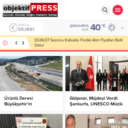
40
ALTIN
°C
ŞANLIURFA
6.660,55
AÇIK
2026/27 Sezonu Kabuklu Fındık Alım Fiyatları Belli
Oldu!
Ürünlü Deresi
Gülpınar, Müjdeyi Verdi:
Büyükşehir’in
Şanlıurfa, UNESCO Müzik
Çalışmalarıyla Yenileniyor!
Şehirleri Toplantısına Ev
Sahipliği Yapacak!