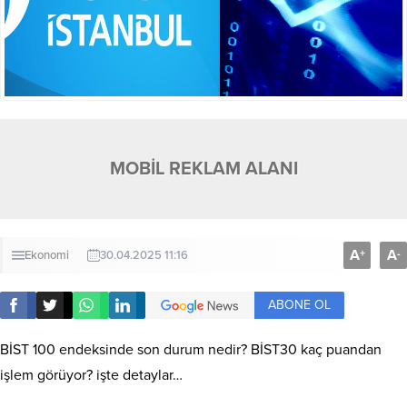
MOBİL REKLAM ALANI
A
A
+
-
Ekonomi
30.04.2025 11:16
ABONE OL
BİST 100 endeksinde son durum nedir? BİST30 kaç puandan
işlem görüyor? işte detaylar…