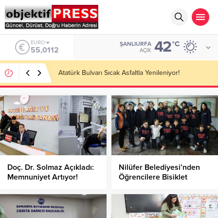
42
ALTIN
°C
ŞANLIURFA
6.519,97
AÇIK
Temmuzda IPARD III Kapsamında 634,3 Milyon Lira
Hibe Ödemesi Yapıldı!
Doç. Dr. Solmaz Açıkladı:
Nilüfer Belediyesi’nden
Memnuniyet Artıyor!
Öğrencilere Bisiklet
Kullanım Ve Bakım Eğitimi!