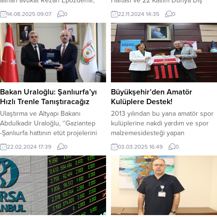
alınan avukat Rezan Epözdemir,
Haftası ve 22 Kasım Dünya Diş
“rüşvete aracılık etmek”
Hekimleri Günü kapsamında bir dizi
14.08.2025 09:07
0
22.11.2024 14:35
0
suçlamasıyla tutuklandı. 10 Ağustos
etkinlik düzenleyerek halkı ağız ve
2025 tarihinde sabah saatlerinde
diş sağlığı konusunda
evinde gözaltına alınan Epözdemir,
bilinçlendirmeye yönelik çalışmalar
13 Ağustos 2025’te İstanbul
gerçekleştirdi. Hafta boyunca
Adliyesi’ne sevk edilmişti. Savcılık
düzenlenen etkinliklerde, “Sağlık
sorgusunun ardından nöbetçi sulh
ağızda başlar” mottosuyla hareket
ceza hakimliğine çıkarılan
eden Şanlıurfa İl Sağlık Müdürü
Epözdemir, rüşvet suçlamasıyla
Doç. Dr....
Bakan Uraloğlu: Şanlıurfa’yı
Büyükşehir’den Amatör
tutuklanırken, “FETÖ/PDY silahlı...
Hızlı Trenle Tanıştıracağız
Kulüplere Destek!
Ulaştırma ve Altyapı Bakanı
2013 yılından bu yana amatör spor
Abdulkadir Uraloğlu, ‘’Gaziantep
kulüplerine nakdi yardım ve spor
-Şanlıurfa hattının etüt projelerini
malzemesidesteği yapan
tamamladık. Yatırım programına alır
Büyükşehir Belediyesi, bu yıl da
22.02.2024 17:39
0
03.03.2025 16:49
0
almaz ihalelerine de çıkacağız
desteklerini sürdürdü. 24 farklı
inşallah. Şanlıurfa -Mardin hattının
branştan170 amatör spor kulübüne
proje çalışmalarını da bu yıl
toplamda 4 milyon 90 bin TL nakdi
içerisinde bitireceğiz. Şanlıurfalı
destek sağlanırken,Eskişehir
kardeşlerimizi göklere de taşıdık.2
Büyükşehir Belediye Başkanı Ayşe
milyon yolcu/yıl kapasiteli yeni
Ünlüce, “Gençlerimizi spora teşvik
havalimanını 2007 yılında hizmete
etmeyi,şehrimize yeni spor alanları