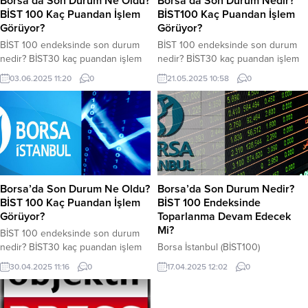
Borsa’da Son Durum Ne Oldu?
Borsa’da Son Durum Nedir?
verildi.
haftaya pozitif başlamıştı. BİST 100
BİST 100 Kaç Puandan İşlem
BİST100 Kaç Puandan İşlem
endeksi bugün...
Görüyor?
Görüyor?
BİST 100 endeksinde son durum
BİST 100 endeksinde son durum
nedir? BİST30 kaç puandan işlem
nedir? BİST30 kaç puandan işlem
görüyor? işte detaylar… Borsa
görüyor? işte detaylar… Ticaret
03.06.2025 11:20
0
21.05.2025 10:58
0
İstanbul’da (BİST) güne yükselişle
savaşlarının etkisiyle borsada
başladı. Endeksler de pozitif
düşüşler devam ediyor. ABD-ÇİN
hareketlilik devam ediyor. Dün
rekabetinin etkisiyle uluslararası
günü 9.008 puandan kapatan
piyasalardaki güvensizlik devam
BİST100 endeksi bugün 9.077
ediyor. Yatırımcılar vadeli hisse
puandan işlem görmeye başladı.
senedinden çıkış yapmaya devam
Saat 11.15 itibariyle BİST100 endeksi
ediyor. Dün günü 9.514 puandan
9.246 puandan, BİST30 endeksi
kapatan BİST100 endeksi bugün
Borsa’da Son Durum Ne Oldu?
Borsa’da Son Durum Nedir?
ise 10.272 puandan...
9.494 puandan işlem görmeye
BİST 100 Kaç Puandan İşlem
BİST 100 Endeksinde
başladı. Saat...
Görüyor?
Toparlanma Devam Edecek
Mi?
BİST 100 endeksinde son durum
nedir? BİST30 kaç puandan işlem
Borsa İstanbul (BİST100)
görüyor? işte detaylar… Borsa
endeksinde son durum nedir?
30.04.2025 11:16
0
17.04.2025 12:02
0
İstanbul’da (BİST) düşüş devam
BİST30 kaç puandan işlem
ediyor. Ticaret savaşlarının etkisiyle
görüyor? işte detaylar… Borsada
borsalarda sert düşüşler oldu.
yatay seyir devam ediyor. Ticaret