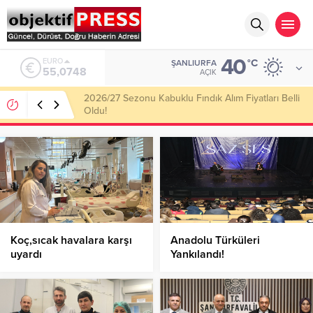
40
ALTIN
°C
ŞANLIURFA
6.623,43
AÇIK
Haliliye Belediyesi Her Gün 4 Bin 898 Kişiye Sıcak
Yemek Ulaştırıyor!
Koç,sıcak havalara karşı
Anadolu Türküleri
uyardı
Yankılandı!