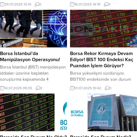
İşte detaylar… BİST 100 Endeksi
endeksi kaç puandan işlem
29.07.2025 13:14
0
16.07.2025 14:19
0
dün 10.542 puandan kapattı. BIST
görüyor. BİST 100 endeksi bugün
100 endeksi sabah açılışta 10.555
10.210 puandan işlem görmeye
puandan işlem görmeye başladı.
başladı. BİST 100 endeksi saat 14.15
BİST 100 endeksi saat 13.05
itibariyle 10.285 puandan işlem
itibariyle 10.546 puandan işlem
görüyor. BİST 30 endeksi güne
görüyor.BİST 30 Endeksi ise saat
11.392 puandan işlem görmeye
13.05 itibariyle 11.702...
başladı. BİST 30 endeksi...
Borsa İstanbul’da
Borsa Rekor Kırmaya Devam
Manipülasyon Operasyonu!
Ediyor! BİST 100 Endeksi Kaç
Puandan İşlem Görüyor?
Borsa İstanbul (BİST) manipülasyon
iddiaları üzerine başlatılan
Borsa yükselişini sürdürüyor.
soruşturma kapsamında 4
BİST100 endeksinde son durum
ilde operasyon yapıldı. Başlatılan
nedir? BİST30 kaç puandan işlem
14.07.2025 09:35
0
01.07.2025 10:42
0
soruşturma kapsamında 8 kişi
görüyor? işte detaylar…
hakkında gözaltı kararı verildi.
Ortadoğu’da İsrail-İran çatışmasıyla
Borsa İstanbul’da işlem gören
birlikte borsa sert düştü. İki ülke
hisselerde manipülasyon iddiaları
arasında ateşkesin başlamasıyla
üzerine İstanbul Cumhuriyet
birlikte borsa toparlanmaya başladı.
Başsavcılığı tarafından soruşturma
Borsa İstanbul, (BİST) İsrail-İran
başlatıldı. Soruşturma kapsamında
çatışması dönemindeki düşüşlerini
8 şahıs hakkında gözaltı kararı
telafi ediyor. BİST 100 endeksi