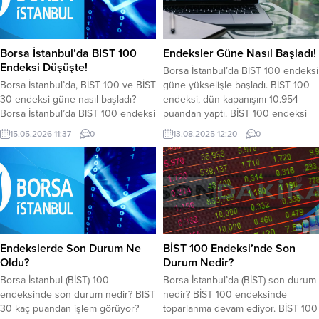
Borsa İstanbul’da BIST 100
Endeksler Güne Nasıl Başladı!
Endeksi Düşüşte!
Borsa İstanbul’da BİST 100 endeksi
Borsa İstanbul’da, BİST 100 ve BİST
güne yükselişle başladı. BİST 100
30 endeksi güne nasıl başladı?
endeksi, dün kapanışını 10.954
Borsa İstanbul’da BIST 100 endeksi
puandan yaptı. BİST 100 endeksi
haftanın son işlem gününe düşüşle
bu sabah açılışını 10.960 puandan
15.05.2026 11:37
0
13.08.2025 12:20
0
başladı. BIST 100 endeksi, açılışta
yaptı. BİST 30 endeksi ise dün
yaklaşık yüzde 0,81 azalarak
kapanışını 12.139 puandan ve bu
14.526,47 puandan başladı. BİST
sabah açılışını 12.149 puandan yaptı.
100 endeksi, dün kapanışı
BİST 100 endeksi saat 12.09
14.644,70 puandan yaptı. BİST 100
itibariyle 10.973 puandan işlem
endeksi, saat 11.34 itibariyle
görüyor....
14.373,35 puandan işlem...
Endekslerde Son Durum Ne
BİST 100 Endeksi’nde Son
Oldu?
Durum Nedir?
Borsa İstanbul (BİST) 100
Borsa İstanbul’da (BİST) son durum
endeksinde son durum nedir? BIST
nedir? BİST 100 endeksinde
30 kaç puandan işlem görüyor?
toparlanma devam ediyor. BİST 100