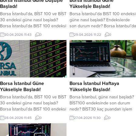
Borsa İstanbul Güne Düşüşle
Borsa İstanbul Güne
Başladı!
Yükselişle Başladı!
Borsa İstanbul’da, BİST 100 ve BİST
Borsa İstanbul’da BIST 100 endeksi
30 endeksi güne nasıl başladı?
güne nasıl başladı? Endekslerde
Borsa İstanbul’da BIST 100 endeksi
son durum nedir? Borsa İstanbul’da
güne düşüşle başladı. BIST 100
BIST 100 endeksi, güne yükselişle
30.04.2026 11:43
0
29.04.2026 11:22
0
endeksi önceki kapanışa göre
başladı. BIST 100 endeksi önceki
yaklaşık yüzde 0,19 azalışla
kapanışa göre yaklaşık yüzde 0,64
14.284,04 puandan başladı. BİST
artış sağlayarak 14.421,65 puandan
100 endeksi, önceki gün kapanışı
başladı. BİST 100 endeksi, dün
14.311,19 puandan yaptı. BİST 100
kapanışı 14.329,34 puandan yaptı.
endeksi, saat 11.40 itibariyle
BİST 100 endeksi, saat 11.19
14.347,30 puandan işlem...
itibariyle 14.441,20 puandan...
Borsa İstanbul Güne
Borsa İstanbul Haftaya
Yükselişle Başladı!
Yükselişle Başladı!
Borsa İstanbul’da, BİST 100 ve BİST
Borsa İstanbul, güne nasıl başladı?
30 endeksi güne nasıl başladı?
BİST100 endeksinde son durum
Borsa İstanbul’da BIST 100 endeksi
nedir? BİST30 kaç puandan işlem
haftanın ikinci işlem gününde
görüyor? işte detaylar… Borsa
28.04.2026 11:45
0
27.04.2026 11:30
0
yükselişle başladı. BIST 100
İstanbul’da BIST 100 endeksi,
endeksi önceki kapanışa göre
haftanın ilk işlem gününe yükselişle
yaklaşık yüzde 0,10 artış sağlayarak
başladı. Cuma günkü kapanışa göre