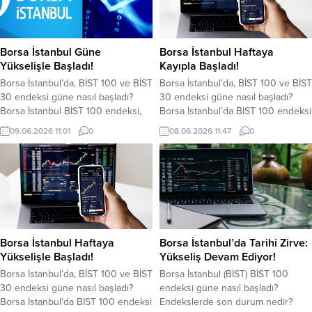
Borsa İstanbul Güne
Borsa İstanbul Haftaya
Yükselişle Başladı!
Kayıpla Başladı!
Borsa İstanbul’da, BİST 100 ve BİST
Borsa İstanbul’da, BİST 100 ve BİST
30 endeksi güne nasıl başladı?
30 endeksi güne nasıl başladı?
Borsa İstanbul BİST 100 endeksi,
Borsa İstanbul’da BIST 100 endeksi
haftanın ikinci gününde yükselişle
haftanın ilk işlem gününde düşüşle
09.06.2026 11:01
0
08.06.2026 11:47
0
başladı. BİST 100 endeksi yeni
başladı. BIST 100 endeksi, açılışta
güne yüzde 0,29 artış sağlayarak
yaklaşık yüzde 0,76 puan azalarak
13.900,27 puandan başladı. BİST
13.590,16 puandan başladı. BİST
100 endeksi, dün kapanışı
100 endeksi, cuma günü kapanışı
13.860,59 puandan yaptı. BİST 100
13.694,19 puandan yaptı. BİST 100
endeksi, saat 10.58 itibariyle
endeksi, saat 11.43 itibariyle
13.815,03 puandan işlem...
13.706,56...
Borsa İstanbul Haftaya
Borsa İstanbul’da Tarihi Zirve:
Yükselişle Başladı!
Yükseliş Devam Ediyor!
Borsa İstanbul’da, BİST 100 ve BİST
Borsa İstanbul (BİST) BİST 100
30 endeksi güne nasıl başladı?
endeksi güne nasıl başladı?
Borsa İstanbul’da BIST 100 endeksi
Endekslerde son durum nedir?