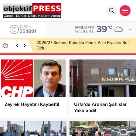
39
ALTIN
°C
ŞANLIURFA
6.660,55
AZ BULUTLU
Haliliye Belediyesi Her Gün 4 Bin 898 Kişiye Sıcak
Yemek Ulaştırıyor!
Zeyrek Hayatını Kaybetti!
Urfa’da Aranan Şahıslar
Yakalandı!