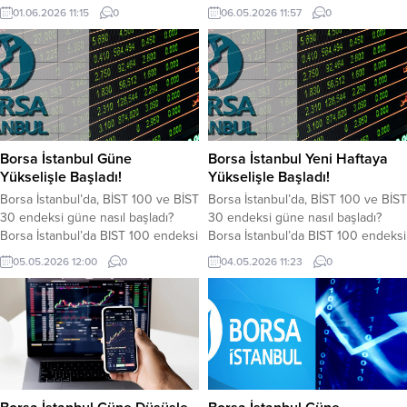
haftanın ilk işlem gününe yükselişle
Borsa İstanbul’da BİST 100 endeksi
01.06.2026 11:15
0
06.05.2026 11:57
0
başladı. BIST 100 endeksi açılışta
ve BİST 30 endeksi haftanın
yaklaşık yüzde 0,44 artış
üçüncü işlem gününe yükselişle
sağlayarak 13.722,47 puandan
başladı. BİST 100 endeksi yeni
başladı. BİST 100 endeksi, salı
güne yüzde 1.25 ve 181,49 puan
günü kapanışı 1.64 kayıpla
artış sağlayarak 14.677,26 puandan
13.662,75 puandan yaptı. BİST 100
başladı. BİST 100 endeksi, bir
endeksi, saat 11.11...
önceki gün kapanışı...
Borsa İstanbul Güne
Borsa İstanbul Yeni Haftaya
Yükselişle Başladı!
Yükselişle Başladı!
Borsa İstanbul’da, BİST 100 ve BİST
Borsa İstanbul’da, BİST 100 ve BİST
30 endeksi güne nasıl başladı?
30 endeksi güne nasıl başladı?
Borsa İstanbul’da BIST 100 endeksi
Borsa İstanbul’da BIST 100 endeksi
haftanın ikinci işlem gününe
haftanın ilk işlem gününe yükselişle
05.05.2026 12:00
0
04.05.2026 11:23
0
yükselişle başladı. BIST 100
başladı. BIST 100 endeksi önceki
endeksi önceki kapanışa göre
kapanışa göre yaklaşık yüzde 0,45
yaklaşık yüzde 0,22 artış
artış sağlayarak 14.506,83 puandan
sağlayarak 14.401,72 puandan
başladı. BİST 100 endeksi, önceki
başladı. BİST 100 endeksi, önceki
gün kapanışı 14.442,56 puandan
gün kapanışı 14.369,61 puandan
yaptı. BİST 100 endeksi, saat 11.19...
yaptı. BİST 100 endeksi, saat 11.53...