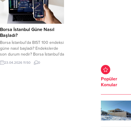
14.608,52 puandan başladı. BİST
yaklaşık yüzde 0,26 artış sağlayan
100 endeksi, önceki gün kapanışı
BİST 100 endeksi, güne yaklaşık
14.594,01 puandan yaptı. BİST 100
14.446,29 puandan işlem görmeye
endeksi, saat 11.43...
başladı. BİST 100 endeksi önceki...
Borsa İstanbul Güne Nasıl
Başladı?
Borsa İstanbul’da BIST 100 endeksi
güne nasıl başladı? Endekslerde
son durum nedir? Borsa İstanbul’da
BIST 100 endeksi, güne hafif
23.04.2026 11:50
0
yükselişle başladı. Orta Doğudaki
gelişmeler, Borsa İstanbul’da etkili
olmaya devam ediyor. Önceki
Popüler
kapanışa göre yaklaşık yüzde 0,58
Konular
artış sağlayan BİST 100 endeksi,
güne yaklaşık 14.458,89 puandan
işlem görmeye başladı. BİST 100...