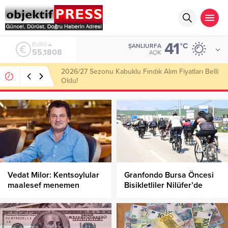
41
ALTIN
°C
ŞANLIURFA
6.662,82
AÇIK
Haliliye Belediyesi Her Gün 4 Bin 898 Kişiye Sıcak
Yemek Ulaştırıyor!
Vedat Milor: Kentsoylular
Granfondo Bursa Öncesi
maalesef menemen
Bisikletliler Nilüfer’de
hadisesini hiçbir zaman
Buluştu!
hazmedemediler