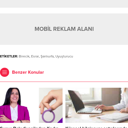
MOBİL REKLAM ALANI
ETİKETLER:
Birecik
,
Esrar
,
Şanlıurfa
,
Uyuşturucu
Benzer Konular