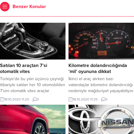
Benzer Konular
Satılan 10 araçtan 7’si
Kilometre dolandırıcılığında
otomatik vites
‘mil’ oyununa dikkat
Türkiye'de bu yılın üçüncü çeyreği
İkinci el araç alırken bazı
itibariyle satılan her 10 otomobilden
vatandaşlar kilometre dolandırıcılığı
7'sini otomatik vites araçlar
nedeniyle mağduriyet yaşayabiliyor.
oluşturdu.
Dolandırıcılar satılan otomobilin
18.10.2020 11:20
0
18.10.2020 11:25
0
kilometre cinsinden kat ettiği
mesafeyi düşürerek aracı
ederinden fazla fiyatlara
satabiliyorlar.