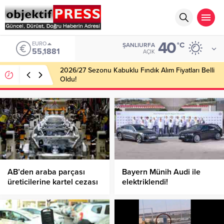
40
ALTIN
°C
ŞANLIURFA
6.660,55
AÇIK
Haliliye Belediyesi Her Gün 4 Bin 898 Kişiye Sıcak
Yemek Ulaştırıyor!
AB’den araba parçası
Bayern Münih Audi ile
üreticilerine kartel cezası
elektriklendi!