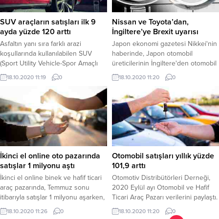
SUV araçların satışları ilk 9
Nissan ve Toyota’dan,
ayda yüzde 120 arttı
İngiltere’ye Brexit uyarısı
Asfaltın yanı sıra farklı arazi
Japon ekonomi gazetesi Nikkei'nin
koşullarında kullanılabilen SUV
haberinde, Japon otomobil
(Sport Utility Vehicle-Spor Amaçlı
üreticilerinin İngiltere'den otomobil
Taşıt) otomobiller, sürüş koşulları
ithalatına yüzde 10 ek AB gümrük
18.10.2020 11:19
0
18.10.2020 11:20
0
bakımında zengin bir yelpaze
vergisine hazırlandığı, üreticilerin
sunuyor.
İngiliz hükümetinden bu ilave ek
gümrük masraflarını ödemesini
talep ettiği bildirildi.
İkinci el online oto pazarında
Otomobil satışları yıllık yüzde
satışlar 1 milyonu aştı
101,9 arttı
İkinci el online binek ve hafif ticari
Otomotiv Distribütörleri Derneği,
araç pazarında, Temmuz sonu
2020 Eylül ayı Otomobil ve Hafif
itibarıyla satışlar 1 milyonu aşarken,
Ticari Araç Pazarı verilerini paylaştı.
fiyatlar da Temmuz'da bir önceki
Buna göre, ilk 9 ayık dönemde
18.10.2020 11:26
0
18.10.2020 11:20
0
aya kıyasla yüzde 7,5 ve geçen yılın
Türkiye otomobil ve hafif ticari araç