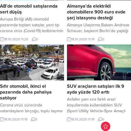
olması ve otomobil...
AB’de otomobil satışlarında
Almanya’da elektrikli
sert düşüş
otomobillere 900 euro evde
şarj istasyonu desteği
Avrupa Birliği (AB) otomobil
pazarında toplam satışlar, yeni tip
Almanya Ulaştırma Bakanı Andreas
corona virüs (Covid-19) tedbirlerinin
Scheuer, başkent Berlin’de yaptığı
devam ettiği ağustos ayında
açıklamada, federal hükümetin ev
18.10.2020 11:25
0
18.10.2020 11:19
0
2019'un aynı dönemine göre yüzde
ve apartmanların özel park
18,9 azaldı.
alanlarında elektrikli otomobiller için
akıllı bir şarj istasyonu kurmasını
teşvik edeceğini belirtti.
Sıfır otomobil, ikinci el
SUV araçların satışları ilk 9
pazarında daha pahalıya
ayda yüzde 120 arttı
satılıyor
Asfaltın yanı sıra farklı arazi
Corona virüs sürecinde
koşullarında kullanılabilen SUV
vatandaşların birçoğu, toplu taşıma
(Sport Utility Vehicle-Spor Amaçlı
araçlarında bulaş riskinin daha
Taşıt) otomobiller, sürüş koşulları
18.10.2020 11:18
0
18.10.2020 11:19
0
yüksek olduğunu düşünerek araç
bakımında zengin bir yelpaze
sahibi olmaya karar verdi.
sunuyor.