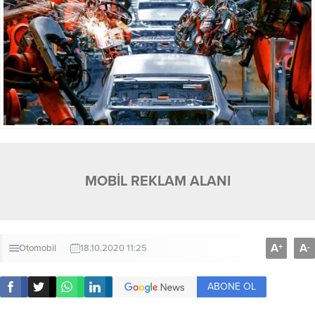
MOBİL REKLAM ALANI
A
A
+
-
Otomobil
18.10.2020 11:25
ABONE OL