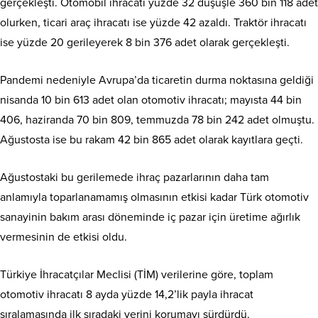
gerçekleşti. Otomobil ihracatı yüzde 32 düşüşle 360 bin 118 adet
olurken, ticari araç ihracatı ise yüzde 42 azaldı. Traktör ihracatı
ise yüzde 20 gerileyerek 8 bin 376 adet olarak gerçekleşti.
Pandemi nedeniyle Avrupa’da ticaretin durma noktasına geldiği
nisanda 10 bin 613 adet olan otomotiv ihracatı; mayısta 44 bin
406, haziranda 70 bin 809, temmuzda 78 bin 242 adet olmuştu.
Ağustosta ise bu rakam 42 bin 865 adet olarak kayıtlara geçti.
Ağustostaki bu gerilemede ihraç pazarlarının daha tam
anlamıyla toparlanamamış olmasının etkisi kadar Türk otomotiv
sanayinin bakım arası döneminde iç pazar için üretime ağırlık
vermesinin de etkisi oldu.
Türkiye İhracatçılar Meclisi (TİM) verilerine göre, toplam
otomotiv ihracatı 8 ayda yüzde 14,2’lik payla ihracat
sıralamasında ilk sıradaki yerini korumayı sürdürdü.