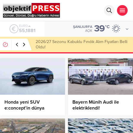
39
ALTIN
°C
ŞANLIURFA
6.660,55
AÇIK
Haliliye Belediyesi Her Gün 4 Bin 898 Kişiye Sıcak
Yemek Ulaştırıyor!
Honda yeni SUV
Bayern Münih Audi ile
e:concept’in dünya
elektriklendi!
prömiyerini gerçekleştirdi