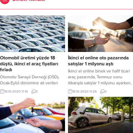
Otomobil üretimi yüzde 18
İkinci el online oto pazarında
düştü, ikinci el araç fiyatları
satışlar 1 milyonu aştı
fırladı
İkinci el online binek ve hafif ticari
Otomotiv Sanayii Derneği (OSD),
araç pazarında, Temmuz sonu
Ocak-Eylül dönemine ait verileri
itibarıyla satışlar 1 milyonu aşarken,
açıkladı. OSD’nin açıkladığı verilere
fiyatlar da Temmuz'da bir önceki
18.10.2020 11:18
0
18.10.2020 11:26
0
göre otomobil üretimi geçen yılın
aya kıyasla yüzde 7,5 ve geçen yılın
ilk 9 ayına göre yüzde 18 oranında
aralık ayına göre de yüzde 32,2
azaldı. Pandemi dolayısıyla üretimin
arttı.
yavaşlaması, sıfır araçların ve buna
bağlı olarak da ikinci el otomobil
fiyatlarının yükselmesine neden
oldu. Sıfır araçlara talebin yüksek