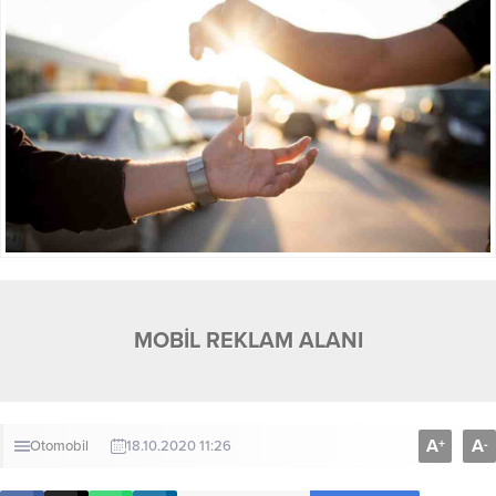
MOBİL REKLAM ALANI
A
A
+
-
Otomobil
18.10.2020 11:26