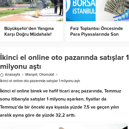
Büyükşehir’den Yangına
Faiz Toplantısı Öncesinde
Karşı Doğru Müdahale!
Para Piyasalarında Son
Durum Nedir?
İkinci el online oto pazarında satışlar 1
milyonu aştı
Anasayfa
Manşet
,
Otomobil
İkinci el online oto pazarında satışlar 1 milyonu aştı
İkinci el online binek ve hafif ticari araç pazarında, Temmuz
sonu itibarıyla satışlar 1 milyonu aşarken, fiyatlar da
Temmuz’da bir önceki aya kıyasla yüzde 7,5 ve geçen yılın
aralık ayına göre de yüzde 32,2 arttı.