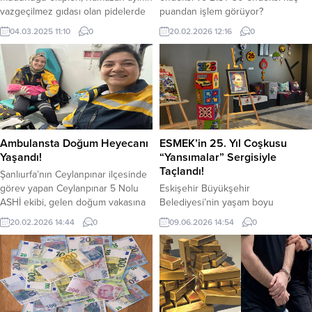
vazgeçilmez gıdası olan pidelerde
puandan işlem görüyor?
gramaj denetimi gerçekleştirdi. İlçe
Endekslerde son durum nedir?
04.03.2025 11:10
0
20.02.2026 12:16
0
genelindeki fırınlarda yapılan
Borsa İstanbul (BIST 100) endeksi,
denetimlerde, pidelerin ve
haftanın son işlem gününe yüzde
ekmeklerin gramajları titizlikle
0,16 düşüşle13.782,50 puandan
ölçülürken, aynı zamanda fiyat
başladı. BİST 30 endeksi ise güne
listesinin vatandaşların
15.433 puandan başladı. BİST 100
görebileceği şekilde asılması
endeksi önceki gün kapanışı
gerektiği konusunda fırıncılara
13.804,21 puandan yaptı. BİST
uyarılarda bulunuldu. Zabıta
100...
Ambulansta Doğum Heyecanı
ESMEK’in 25. Yıl Coşkusu
ekipleri, denetimlerin yalnızca
Yaşandı!
“Yansımalar” Sergisiyle
Ramazan ayında değil, yıl boyunca
Taçlandı!
Şanlıurfa’nın Ceylanpınar ilçesinde
devam edeceğini belirtti....
görev yapan Ceylanpınar 5 Nolu
Eskişehir Büyükşehir
ASHİ ekibi, gelen doğum vakasına
Belediyesi’nin yaşam boyu
hızlı şekilde müdahale etti. Acil Tıp
öğrenme markası olan ESMEK
20.02.2026 14:44
0
09.06.2026 14:54
0
Teknisyeni Büşra Nur Çulcu ve
kuruluşunun 25.yılında düzenlediği
Paramedik Ebru İlgen’in özverili
geleneksel “Yansımalar” Sergisi,
çalışmasıyla doğum ambulansta
“2026 Eskişehir Yılı” temasıyla
başarıyla gerçekleştirildi.
kapılarını ziyaretçilere açtı. Atatürk
Büyükçaylı Mahallesi’nde ikamet
Kültür Sanat ve Kongre
eden Türkan Mor isimli hasta,
Merkezi’nde gerçekleştirilen sergi,