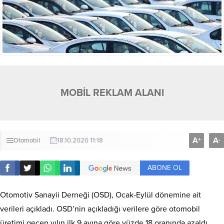
MOBİL REKLAM ALANI
A
A
+
-
Otomobil
18.10.2020 11:18
ABONE OL
Otomotiv Sanayii Derneği (OSD), Ocak-Eylül dönemine ait
verileri açıkladı. OSD’nin açıkladığı verilere göre otomobil
üretimi geçen yılın ilk 9 ayına göre yüzde 18 oranında azaldı.