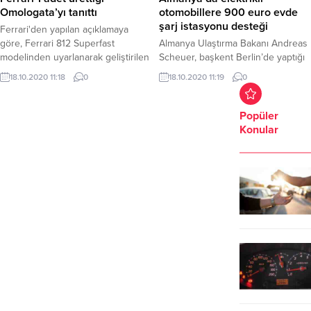
TOGG’u şarj ederek ilk dolumu
Omologata’yı tanıttı
otomobillere 900 euro evde
gerçekleştiren Başkan Mehmet...
şarj istasyonu desteği
Ferrari'den yapılan açıklamaya
göre, Ferrari 812 Superfast
Almanya Ulaştırma Bakanı Andreas
modelinden uyarlanarak geliştirilen
Scheuer, başkent Berlin’de yaptığı
ve tek bir müşteri için tasarlanan
açıklamada, federal hükümetin ev
18.10.2020 11:18
0
18.10.2020 11:19
0
otomobil, eşsizliğiyle dikkati
ve apartmanların özel park
çekiyor.
alanlarında elektrikli otomobiller için
akıllı bir şarj istasyonu kurmasını
Popüler
teşvik edeceğini belirtti.
Konular