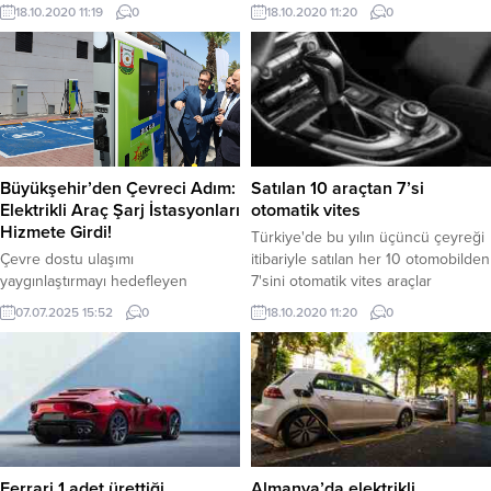
durağanlığa giren 2. el piyasasında
araç satış verilerini açıkladı. Buna
18.10.2020 11:19
0
18.10.2020 11:20
0
en çok merak edilen sorulardan biri
göre ülkede eylül ayında aylık
fiyatların ne zaman düşeceği.
bazda toplam araç satışı yüzde 4,4
azalarak 328 bin 41’e geriledi.
Büyükşehir’den Çevreci Adım:
Satılan 10 araçtan 7’si
Elektrikli Araç Şarj İstasyonları
otomatik vites
Hizmete Girdi!
Türkiye'de bu yılın üçüncü çeyreği
Çevre dostu ulaşımı
itibariyle satılan her 10 otomobilden
yaygınlaştırmayı hedefleyen
7'sini otomatik vites araçlar
Şanlıurfa Büyükşehir Belediyesi,
oluşturdu.
07.07.2025 15:52
0
18.10.2020 11:20
0
kentte 6 farklı noktaya elektrikli
araç şarj istasyonu kurdu.
Büyükşehir Belediyesinin
kasasından tek kuruş çıkmadan
hayata geçirilen ve 103 bin Euro
değerindeki bu yatırım, hem
çevreye hem de ekonomiye önemli
katkılar sağlayacak. Makam aracı
Ferrari 1 adet ürettiği
Almanya’da elektrikli