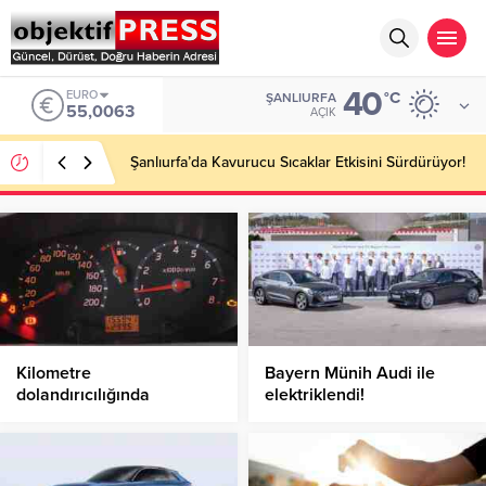
40
ALTIN
°C
ŞANLIURFA
6.543,59
AÇIK
Altın Piyasasında Yükseliş Sürüyor: Gram Altın
Rekor Seviyelere Yaklaştı!
Kilometre
Bayern Münih Audi ile
dolandırıcılığında
elektriklendi!
‘mil’ oyununa dikkat