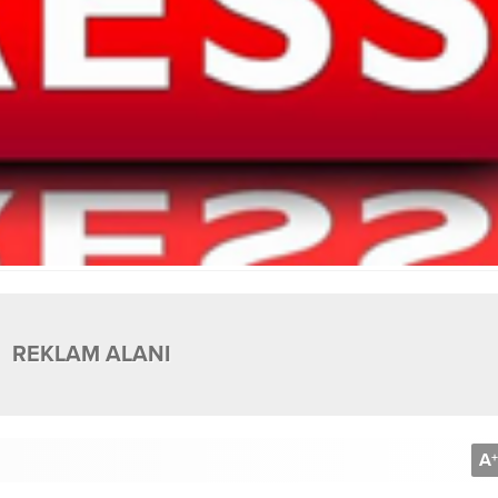
REKLAM ALANI
A
+