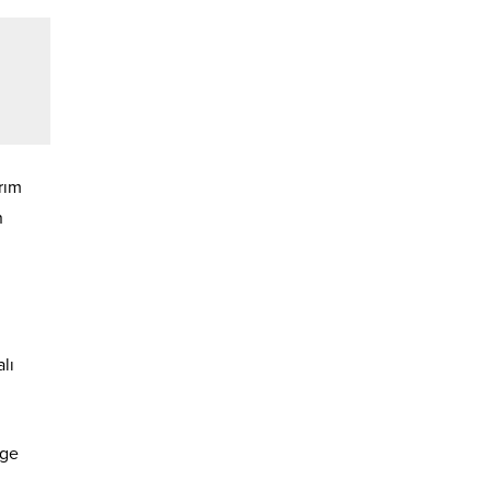
rım
n
lı
rge