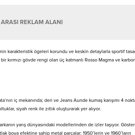
 ARASI REKLAM ALANI
n karakteristik ögeleri korundu ve keskin detaylarla sportif tasa
el bir kırmızı gövde rengi olan üç katmanlı Rosso Magma ve karbo
ata’nın iç mekanında; deri ve Jeans Aunde kumaş karışımı 4 nokta
tuklar, siyah renk ile zıtlık oluşturarak yer alıyor.
arkanın yarış dünyasındaki modellerinden de izler taşıyor. Göste
tlak boya efektine sahip metal parçalar; 1950’lerin ve 1960’ların