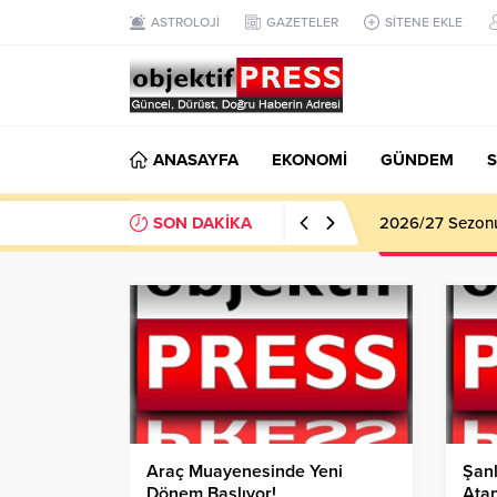
ASTROLOJİ
GAZETELER
SİTENE EKLE
ANASAYFA
EKONOMİ
GÜNDEM
S
SON DAKİKA
Haliliye Beledi
Araç Muayenesinde Yeni
Şanl
Dönem Başlıyor!
Ata