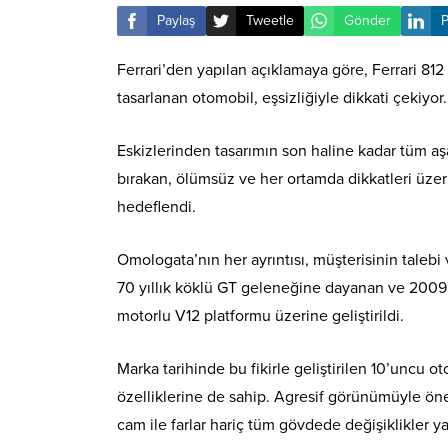
Paylaş
Tweetle
Gönder
P
Ferrari’den yapılan açıklamaya göre, Ferrari 812
tasarlanan otomobil, eşsizliğiyle dikkati çekiyor.
Eskizlerinden tasarımın son haline kadar tüm aş
bırakan, ölümsüz ve her ortamda dikkatleri üzeri
hedeflendi.
Omologata’nın her ayrıntısı, müşterisinin talebi
70 yıllık köklü GT geleneğine dayanan ve 2009
motorlu V12 platformu üzerine geliştirildi.
Marka tarihinde bu fikirle geliştirilen 10’uncu o
özelliklerine de sahip. Agresif görünümüyle öne
cam ile farlar hariç tüm gövdede değişiklikler yap