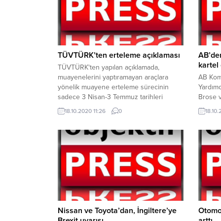
TÜVTÜRK’ten erteleme açıklaması
AB’den
kartel
TÜVTÜRK'ten yapılan açıklamada,
muayenelerini yaptıramayan araçlara
AB Kom
yönelik muayene erteleme sürecinin
Yardımc
sadece 3 Nisan-3 Temmuz tarihleri
Brose v
arasındaki araçları kapsadığı belirtildi.
Magna f
18.10.2020 11:26
0
18.10.
sisteml
kartel o
açıkladı
Nissan ve Toyota’dan, İngiltere’ye
Otomob
Brexit uyarısı
arttı