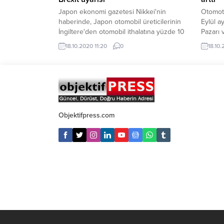
Japon ekonomi gazetesi Nikkei'nin
Otomoti
haberinde, Japon otomobil üreticilerinin
Eylül a
İngiltere'den otomobil ithalatına yüzde 10
Pazarı v
ek AB gümrük vergisine hazırlandığı,
ayık dö
18.10.2020 11:20
0
18.10.
üreticilerin İngiliz hükümetinden bu ilave
ticari a
ek gümrük masraflarını ödemesini talep
aynı dö
ettiği bildirildi.
493 bin
gerçekl
dönemde
Objektifpress.com