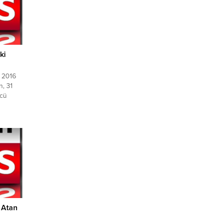
ki
. 2016
n, 31
ücü
leri
arısı
 Genel
ndan
sini
e Atan