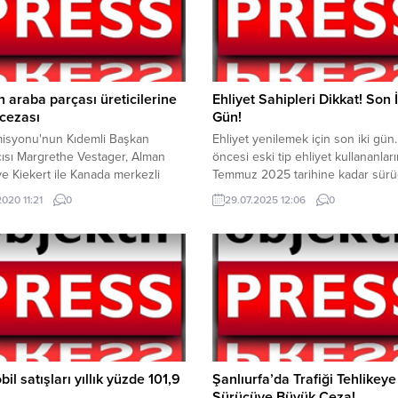
 araba parçası üreticilerine
Ehliyet Sahipleri Dikkat! Son İ
 cezası
Gün!
isyonu'nun Kıdemli Başkan
Ehliyet yenilemek için son iki gün
ısı Margrethe Vestager, Alman
öncesi eski tip ehliyet kullananları
e Kiekert ile Kanada merkezli
Temmuz 2025 tarihine kadar sür
irmalarının arabaların kapı ve cam
belgelerini (ehliyet) yenilemeleri
2020 11:21
0
29.07.2025 12:06
0
erini içeren parçaların üretiminde
gerekiyor. Nüfus ve Vatandaşlık İş
luşturduklarının belirlendiğini
Genel Müdürlüğü’nden son gün uy
.
geldi. Nüfus ve Vatandaşlık İşleri
Müdürlüğü, sosyal medya hesabı
yapılan uyarıda Eski sürücü belge
kullanan Yaklaşık 3 milyon...
il satışları yıllık yüzde 101,9
Şanlıurfa’da Trafiği Tehlikey
Sürücüye Büyük Ceza!