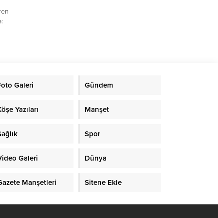
ren
:
ikeye
 lira
ün
rken,
dı.
Foto Galeri
Gündem
kipleri,
Köşe Yazıları
Manşet
Sağlık
Spor
Video Galeri
Dünya
Gazete Manşetleri
Sitene Ekle