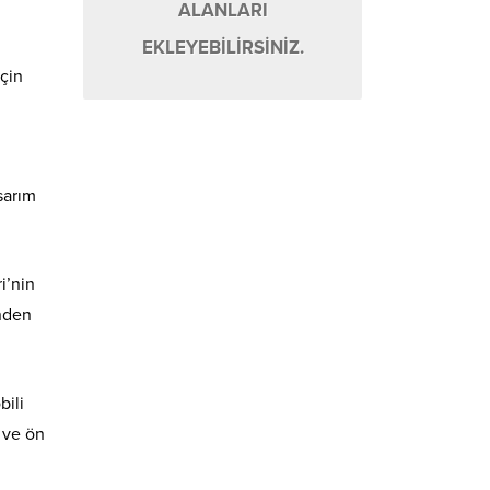
ALANLARI
EKLEYEBİLİRSİNİZ.
için
sarım
i’nin
önden
bili
 ve ön