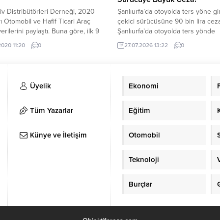
v Distribütörleri Derneği, 2020
Şanlıurfa’da otoyolda ters yöne gi
yı Otomobil ve Hafif Ticari Araç
çekici sürücüsüne 90 bin lira ceza
erilerini paylaştı. Buna göre, ilk 9
Şanlıurfa’da otoyolda ters yönde
nemde Türkiye otomobil ve hafif
seyrederek trafik güvenliğini tehl
2020 11:20
0
27.07.2026 13:22
0
raç toplam pazarı, bir önceki yılın
düşüren çekici sürücüsüne 90 bin
nemine göre yüzde 75,5 artarak
idari para cezası verildi. Sürücün
 621 adet olarak
ehliyetine geçici olarak el konulu
eşti.Otomobil satışları, aynı
olayla ilgili adli soruşturma başlatıl
Üyelik
Ekonomi
 geçen yıla göre...
Şanlıurfa İl Jandarma Komutanlığı e
24 Temmuz 2026 günü saat...
Tüm Yazarlar
Eğitim
Künye ve İletişim
Otomobil
Teknoloji
Burçlar