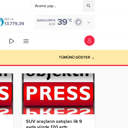
39
BIST
°C
ŞANLIURFA
13.779,39
AÇIK
TÜMÜNÜ GÖSTER →
SUV araçların satışları ilk 9
ayda yüzde 120 arttı