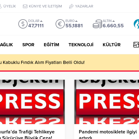
ÜYELİK
KÜNYE VE İLETİŞİM
YAZARLAR
DOLAR
EURO
ALTIN
47,7111
55,1881
6.660,55
AĞLIK
SPOR
EĞİTİM
TEKNOLOJİ
KÜLTÜR
yesi Her Gün 4 Bin 898 Kişiye Sıcak Yemek Ulaştırıyor!
ıurfa’da Trafiği Tehlikeye
Pandemi motosiklete ilgiyi
n Sürücüye Büyük Ceza!
artırdı