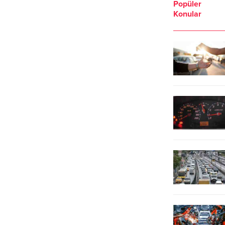
edilen yeni vergi düzenlemesiyle
e:concept” oldu.
Popüler
otomobillerde ÖTV oranları değişti.
Konular
İçten yanmalı motorlu araçlarda en
düşük ÖTV oranı %80’e yükseldi,
hibrit araçlarda %80-%150, pick-
up’larda ise %50 oldu. Elektrikli...