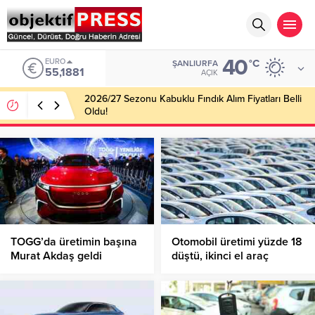
40
ALTIN
°C
ŞANLIURFA
6.660,55
AÇIK
Haliliye Belediyesi Her Gün 4 Bin 898 Kişiye Sıcak
Yemek Ulaştırıyor!
TOGG’da üretimin başına
Otomobil üretimi yüzde 18
Murat Akdaş geldi
düştü, ikinci el araç
(Honda’dan transfer)
fiyatları fırladı