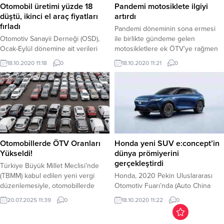
Otomobil üretimi yüzde 18
Pandemi motosiklete ilgiyi
düştü, ikinci el araç fiyatları
artırdı
fırladı
Pandemi döneminin sona ermesi
Otomotiv Sanayii Derneği (OSD),
ile birlikte gündeme gelen
Ocak-Eylül dönemine ait verileri
motosikletlere ek ÖTV’ye rağmen
açıkladı. OSD’nin açıkladığı verilere
yaz aylarında motosiklet satışları
18.10.2020 11:18
0
18.10.2020 11:21
0
göre otomobil üretimi geçen yılın
her geçen ay yükseldi. Ağustos
ilk 9 ayına göre yüzde 18 oranında
ayında ise bu yükseliş zirve
azaldı. Pandemi dolayısıyla üretimin
yaptı.Hürriyet gazetesinden Cem
yavaşlaması, sıfır araçların ve buna
Özenen'in haberinde yer verdiği
bağlı olarak da ikinci el otomobil
TÜİK verilerine göre, ağustos
fiyatlarının yükselmesine neden
ayında trafiğe kaydı yapılan
oldu. Sıfır araçlara talebin yüksek
motosiklet sayısı geçen yılın aynı
olması ve otomobil...
ayına göre yüzde...
Otomobillerde ÖTV Oranları
Honda yeni SUV e:concept’in
Yükseldi!
dünya prömiyerini
gerçekleştirdi
Türkiye Büyük Millet Meclisi’nde
(TBMM) kabul edilen yeni vergi
Honda, 2020 Pekin Uluslararası
düzenlemesiyle, otomobillerde
Otomotiv Fuarı’nda (Auto China
Özel Tüketim Vergisi (ÖTV) oranları
2020) tanıtımlarını gerçekleştirdi.
20.07.2025 11:39
0
18.10.2020 11:22
0
ve matrah dilimlerinde önemli
Honda’nın fuarda öne çıkan en
değişiklikler yapıldı. TBMM’de kabul
önemli yeniliği ise “Honda SUV