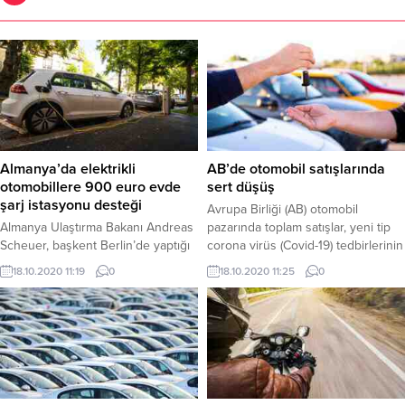
Almanya’da elektrikli
AB’de otomobil satışlarında
otomobillere 900 euro evde
sert düşüş
şarj istasyonu desteği
Avrupa Birliği (AB) otomobil
Almanya Ulaştırma Bakanı Andreas
pazarında toplam satışlar, yeni tip
Scheuer, başkent Berlin’de yaptığı
corona virüs (Covid-19) tedbirlerinin
açıklamada, federal hükümetin ev
devam ettiği ağustos ayında
18.10.2020 11:19
0
18.10.2020 11:25
0
ve apartmanların özel park
2019'un aynı dönemine göre yüzde
alanlarında elektrikli otomobiller için
18,9 azaldı.
akıllı bir şarj istasyonu kurmasını
teşvik edeceğini belirtti.