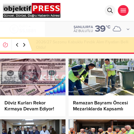
39
ALTIN
°C
ŞANLIURFA
6.660,55
AZ BULUTLU
Haliliye Belediyesi Her Gün 4 Bin 898 Kişiye Sıcak
Yemek Ulaştırıyor!
Döviz Kurları Rekor
Ramazan Bayramı Öncesi
Kırmaya Devam Ediyor!
Mezarlıklarda Kapsamlı
Dolar Kaç Liradan İşlem
Temizlik!
Görüyor?