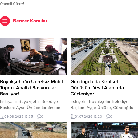
Önemli Görev!
Benzer Konular
Büyükşehir’in Ücretsiz Mobil
Gündoğdu’da Kentsel
Toprak Analizi Başvuruları
Dönüşüm Yeşil Alanlarla
Başlıyor!
Güçleniyor!
Eskişehir Büyükşehir Belediye
Eskişehir Büyükşehir Belediye
Başkanı Ayşe Ünlüce tarafından
Başkanı Ayşe Ünlüce, Gündoğdu
çiftçiler için hayata geçirilen
Mahallesi’nde yapımı hızla devam
09.08.2025 13:35
0
31.07.2026 12:20
0
“Ücretsiz Mobil Toprak Analizi”
eden park alanında incelemelerde
projesi, çiftçilere hizmet vermeye
bulunarak çalışmalar hakkında bilgi
devam ediyor. Toprak analizi için
aldı. Büyükşehir Belediyesi, etaplar