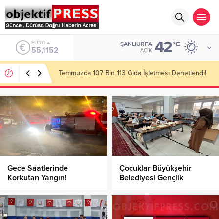
42
ALTIN
°C
ŞANLIURFA
6.529,72
AÇIK
Başkan Gülpınar Kırsaldaki Yol Çalışmalarını
İnceledi!
Gece Saatlerinde
Çocuklar Büyükşehir
Korkutan Yangın!
Belediyesi Gençlik
Merkezlerinde Daha
Mutlu!