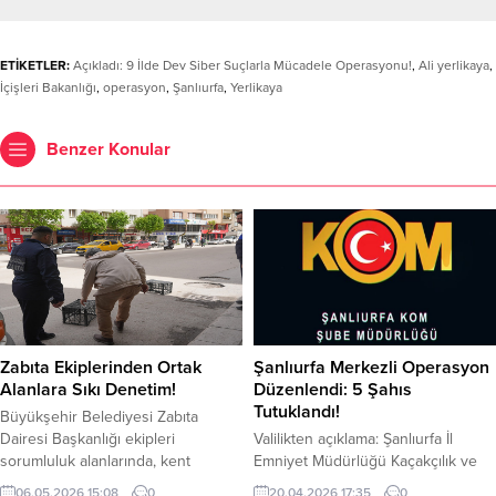
ETİKETLER:
Açıkladı: 9 İlde Dev Siber Suçlarla Mücadele Operasyonu!
,
Ali yerlikaya
,
İçişleri Bakanlığı
,
operasyon
,
Şanlıurfa
,
Yerlikaya
Benzer Konular
Zabıta Ekiplerinden Ortak
Şanlıurfa Merkezli Operasyon
Alanlara Sıkı Denetim!
Düzenlendi: 5 Şahıs
Tutuklandı!
Büyükşehir Belediyesi Zabıta
Dairesi Başkanlığı ekipleri
Valilikten açıklama: Şanlıurfa İl
sorumluluk alanlarında, kent
Emniyet Müdürlüğü Kaçakçılık ve
genelinde kamuya ait alanların
Organize Suçlarla Mücadele (KOM )
06.05.2026 15:08
0
20.04.2026 17:35
0