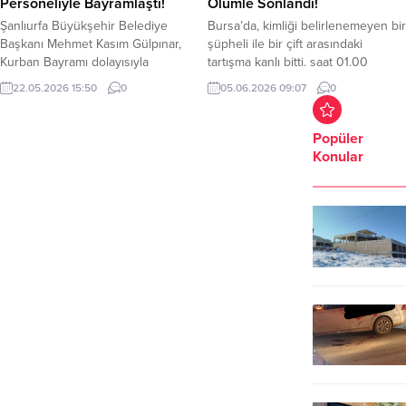
Personeliyle Bayramlaştı!
Ölümle Sonlandı!
Şanlıurfa Büyükşehir Belediye
Bursa’da, kimliği belirlenemeyen bir
Başkanı Mehmet Kasım Gülpınar,
şüpheli ile bir çift arasındaki
Kurban Bayramı dolayısıyla
tartışma kanlı bitti. saat 01.00
belediye hizmet binasında ve
sıralarında meydana gelen olay
22.05.2026 15:50
0
05.06.2026 09:07
0
şehrin farklı noktalarında görev
merkez Yıldırım ilçesi Beyazıt
yapan belediye personeliyle
Mahallesi 1. Kartal Sokak’ta yaşandı.
bayramlaştı. Şanlıurfa Büyükşehir
Edinilen bilgiye göre, Y.D. (40) ve
Popüler
Belediyesi Hizmet Binası’nda
H.D. (40) çifti ile kimliği henüz
Konular
düzenlenen bayramlaşma
belirlenemeyen bir kişi arasında
programına yoğun katılım sağlandı.
tartışma yaşandı. Tartışma kısa
Kurban Bayramı tatilinin 9 gün
sürede büyüyerek silahlı...
olması nedeniyle bugün
gerçekleştirilen programa Başkan
Mehmet Kasım Gülpınar’ın yanı sıra
Büyükşehir...