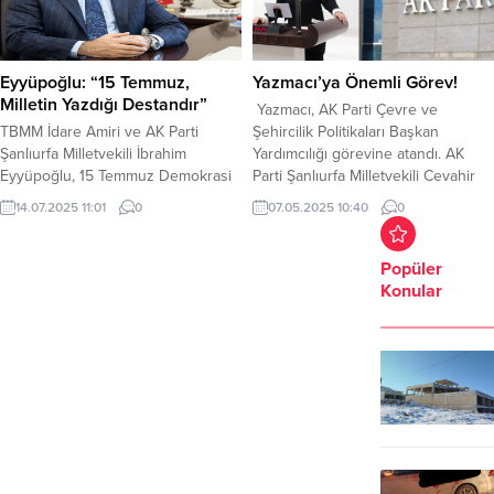
Eyyüpoğlu: “15 Temmuz,
Yazmacı’ya Önemli Görev!
Milletin Yazdığı Destandır”
Yazmacı, AK Parti Çevre ve
TBMM İdare Amiri ve AK Parti
Şehircilik Politikaları Başkan
Şanlıurfa Milletvekili İbrahim
Yardımcılığı görevine atandı. AK
Eyyüpoğlu, 15 Temmuz Demokrasi
Parti Şanlıurfa Milletvekili Cevahir
ve Millî Birlik Günü ile FETÖ’nün
Asuman Yazmacı, Cumhurbaşkanı
14.07.2025 11:01
0
07.05.2025 10:40
0
hain darbe girişiminin 9. yıl dönümü
Recep Tayyip Erdoğan, tarafından
dolayısıyla bir mesaj yayımladı.
Ak Parti Çevre ve Şehircilik
Milletvekili Eyyüpoğlu mesajında, 15
Politikaları Başkan Yardımcılığı
Popüler
Temmuz’un Türkiye’nin yakın
görevine atandı. Yazmacı, görev
Konular
tarihindeki en karanlık gecelerden
tevdisinin ardından sosyal medya
biri olduğunu ifade ederek, milletin
hesabından açıklamalarda bulundu.
sarsılmaz iradesi, cesareti ve birlik...
Yazmacı, sosyal medya hesabından
yaptığı açıklamalarda şu ifadeleri...