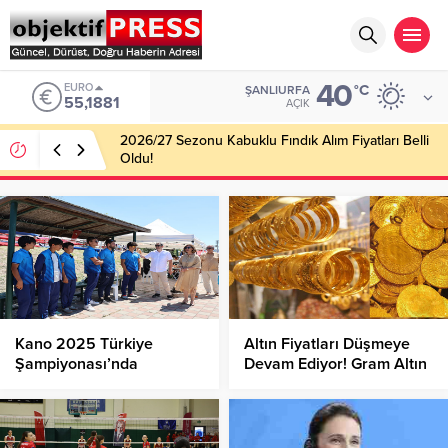
40
EURO
°C
ŞANLIURFA
55,1881
AÇIK
2026/27 Sezonu Kabuklu Fındık Alım Fiyatları Belli
Oldu!
Kano 2025 Türkiye
Altın Fiyatları Düşmeye
Şampiyonası’nda
Devam Ediyor! Gram Altın
Madalyalar Sahiplerini
Ne Kadar Oldu?
Buldu!