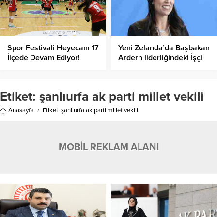
Spor Festivali Heyecanı 17
Yeni Zelanda’da Başbakan
İlçede Devam Ediyor!
Ardern liderliğindeki İşçi
Partisi genel seçimden
galip çıktı
Etiket:
şanlıurfa ak parti millet vekili
Anasayfa
Etiket: şanlıurfa ak parti millet vekili
MOBİL REKLAM ALANI