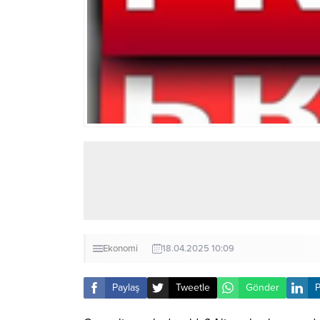
Ekonomi
18.04.2025 10:09
Paylaş
Tweetle
Gönder
P