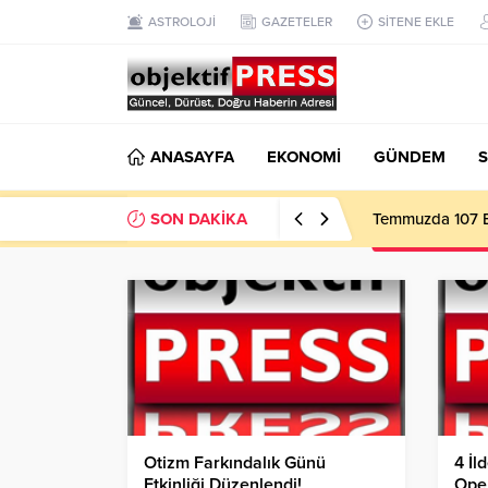
ASTROLOJİ
GAZETELER
SİTENE EKLE
ANASAYFA
EKONOMİ
GÜNDEM
S
SON DAKİKA
Başkan Gülpınar 
Otizm Farkındalık Günü
4 İl
Etkinliği Düzenlendi!
Ope