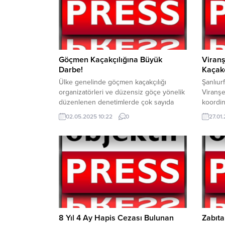
Göçmen Kaçakçılığına Büyük
Viranş
Darbe!
Kaçakç
Ülke genelinde göçmen kaçakçılığı
Şanlıur
organizatörleri ve düzensiz göçe yönelik
Viranşe
düzenlenen denetimlerde çok sayıda
koordin
göçmen kaçakçısı yakalandı. İçişleri
faaliye
02.05.2025 10:22
0
27.01.
Bakanı Ali Yerlikaya, göçmen kaçakçılığı
düzenl
organizatörleri ve düzensiz göçe yönelik
silah v
düzenlenen denetimlerinde 1’i yabancı
ilgili 7
uyruklu olmak üzere toplam; 21 göçmen
Jandarm
kaçakçılığı organizatörü ve 420 bin 269
Cumhuri
kişinin kimlik kontrolünün yapıldığı
doğrult
denetimlerde 547 düzensiz...
Takipli
Kaçakçı
8 Yıl 4 Ay Hapis Cezası Bulunan
Zabıta