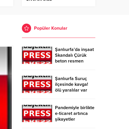
Popüler Konular
Şanlıurfa’da inşaat
Skandalı Çürük
beton resmen
belgelendi
Şanlıurfa Suruç
ilçesinde kavga!
ölü yaralılar var
Pandemiyle birlikte
e-ticaret artınca
şikayetler
de katlandı