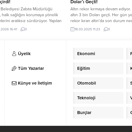
çirdi!
Dolar’ı Geçti!
e Belediyesi Zabıta Müdürlüğü
Altın rekor kırmaya devam ediyor
i, halk sağlığını korumaya yönelik
altın 3 bin Doları geçti. Her gün ye
lerini aralıksız sürdürüyor. Yapılan
rekor kıran altın’da son durum ned
lerde, kaçak bir imalathane­de
Uluslararası piyasalardaki belirsizl
.2026 16:41
0
18.03.2025 11:23
0
k 5 ton son kullanma tarihi geçmiş
artması, Ortadoğu’daki gelişmeler
e geçirildi. Belediye Başkanı
ABD Merkez Bankası’nın (FED) faiz
Canpolat’ın talimatları
öncesi altında yukarı yönlü hareket
usunda gerçekleştirilen kontroller
devam ediyor. Güne yükselişle ba
Üyelik
Ekonomi
nda kaçak üretim faaliyeti ortaya
gram altın, saat 11.20 itibariyle 3.55
dı. Yapılan denetimlerde Paşabağı
si’nde bir binanın zemin katında
Tüm Yazarlar
Eğitim
Künye ve İletişim
Otomobil
Teknoloji
Burçlar