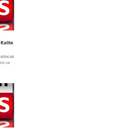
Kalite
atılacak
imi ve
ğitim
 “Bu
duğu
li
el