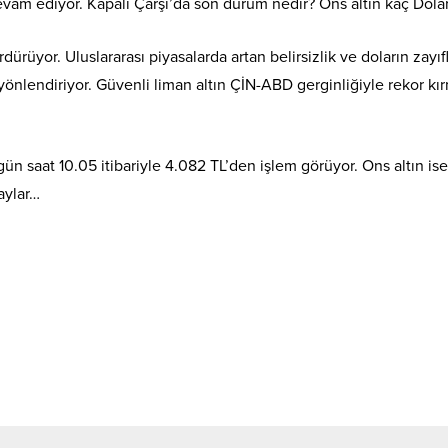
evam ediyor. Kapalı Çarşı’da son durum nedir? Ons altın kaç Dola
ürdürüyor. Uluslararası piyasalarda artan belirsizlik ve doların zayıf
a yönlendiriyor. Güvenli liman altın ÇİN-ABD gerginliğiyle rekor k
gün saat 10.05 itibariyle 4.082 TL’den işlem görüyor. Ons altın is
aylar…