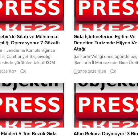
ehir’de Silah ve Mühimmat
Gıda İşletmelerine Eğitim Ve
ılığı Operasyonu: 7 Gözaltı
Denetim: Turizmde Hijyen Ve 
Atağı!
fa İl Jandarma Komutanlığınca
hir Cumhuriyet Başsavcılığı
Şanlıurfa Valiliği öncülüğünde başl
esinde yürütülen takipli KOM
‘Şanlıurfa İl Merkezinde Gıda Üret
ti kapsamında 9 adrese
Satışı Yapan İş Yerlerine Yönelik E
2026 11:37
0
27.05.2025 16:38
0
enen operasyonda çok sayıda
Çalışması’ öncesi tanıtım toplantısı
e mühimmat ele geçirildi. Olayla
düzenlendi. Toplantıda Vali Şıldak,
 şüpheli gözaltına alındı. Şanlıurfa İl
şehir hepimizin. Her değerine ol
a Komutanlığınca, Viranşehir
kadar esnafına da sahip çıkmayı as
yet Başsavcılığının talimatları
vazifemiz olarak görüyoruz” dedi.
usunda başlatılarak yürütülen
Şanlıurfa Valiliği öncülüğünde; yer
 KOM Faaliyeti (Silah ve Mühimmat
yönetimler, İl Tarım ve Orman
lığı) kapsamında önemli...
Müdürlüğü...
 Ekipleri 5 Ton Bozuk Gıda
Altın Rekora Doymuyor! 3 Bin