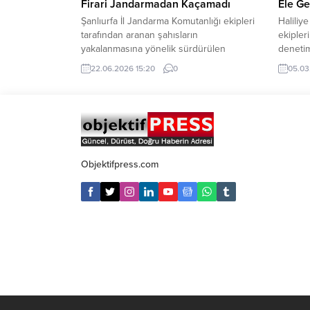
Firari Jandarmadan Kaçamadı
Ele Ge
Şanlıurfa İl Jandarma Komutanlığı ekipleri
Haliliy
tarafından aranan şahısların
ekipler
yakalanmasına yönelik sürdürülen
denetim
çalışmalar kapsamında hakkında
denetim
22.06.2026 15:20
0
05.03
kesinleşmiş hapis cezası bulunan bir
yaklaşı
firari daha yakalandı. Edinilen bilgilere
ürün el
göre, çeşitli suçlardan hakkında 8 yıl 4 ay
Mehmet 
kesinleşmiş hapis cezası bulunan F.G.
doğrult
isimli şahıs, 16 Haziran 2026 tarihinde
kapsamı
Karaköprü İlçe Jandarma Komutanlığı
çıkarıl
ekiplerince gerçekleştirilen operasyon...
Mahalle
Objektifpress.com
kaçak...