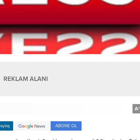
REKLAM ALANI
A
+
ABONE OL
aylaş