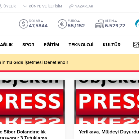
ÜYELİK
KÜNYE VE İLETİŞİM
YAZARLAR
DOLAR
EURO
ALTIN
47,5844
55,1152
6.529,72
AĞLIK
SPOR
EĞİTİM
TEKNOLOJİ
KÜLTÜR
Kırsaldaki Yol Çalışmalarını İnceledi!
de Siber Dolandırıcılık
Yerlikaya, Müjdeyi Duyurdu
rasyonu: 3 Tutuklama