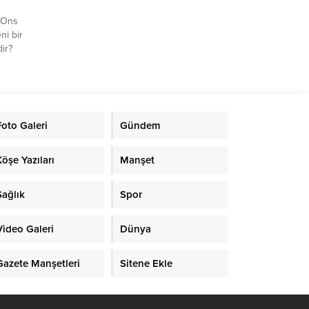
. Ons
ni bir
ir?
iklerin
 ve
 kararı
lilik
şlayan
Foto Galeri
Gündem
7...
Köşe Yazıları
Manşet
Sağlık
Spor
Video Galeri
Dünya
Gazete Manşetleri
Sitene Ekle