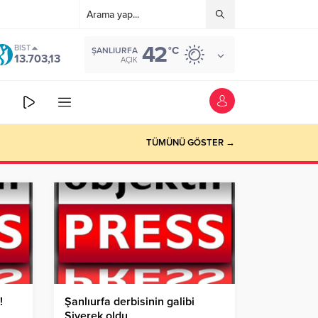
42
BIST
°C
ŞANLIURFA
13.703,13
AÇIK
TÜMÜNÜ GÖSTER →
!
Şanlıurfa derbisinin galibi
Siverek oldu