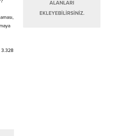
r?
ALANLARI
EKLEYEBİLİRSİNİZ.
laması,
ırmaya
e 3.328