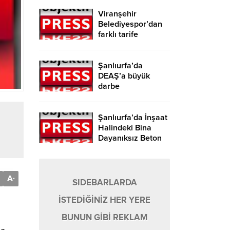
Viranşehir
Belediyespor’dan
farklı tarife
Şanlıurfa’da
DEAŞ’a büyük
darbe
Şanlıurfa’da İnşaat
Halindeki Bina
Dayanıksız Beton
Nedeniyle Yıkıldı!
A
-
SIDEBARLARDA
İSTEDİĞİNİZ HER YERE
BUNUN GİBİ REKLAM