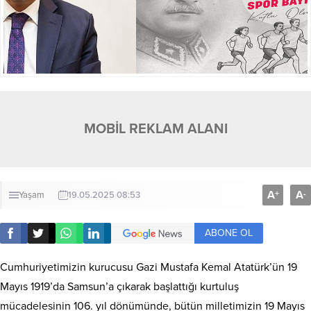
MOBİL REKLAM ALANI
A
A
+
-
Yaşam
19.05.2025 08:53
ABONE OL
Cumhuriyetimizin kurucusu Gazi Mustafa Kemal Atatürk’ün 19
Mayıs 1919’da Samsun’a çıkarak başlattığı kurtuluş
mücadelesinin 106. yıl dönümünde, bütün milletimizin 19 Mayıs