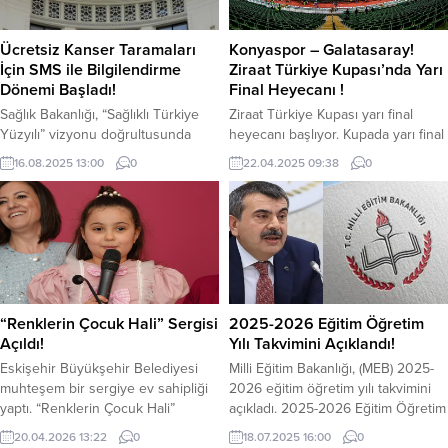
Ücretsiz Kanser Taramaları
Konyaspor – Galatasaray!
İçin SMS ile Bilgilendirme
Ziraat Türkiye Kupası’nda Yarı
Dönemi Başladı!
Final Heyecanı !
Sağlık Bakanlığı, “Sağlıklı Türkiye
Ziraat Türkiye Kupası yarı final
Yüzyılı” vizyonu doğrultusunda
heyecanı başlıyor. Kupada yarı final
ücretsiz kanser taramaları için SMS
heyecanı bu akşam Konyaspor ile
16.08.2025 13:00
0
22.04.2025 09:38
0
ile bilgilendirme dönemini başlattı.
Galatasaray karşılaşması ile
Bu kapsamda, vatandaşlara kanser
başlıyor. Kupada finale çıkmak
tarama programları hakkında
isteyen Konyaspor ile Galatasaray,
bilgilendirme mesajları
Medaş Konya Büyükşehir
gönderilecek. Program, meme,
Stadyumu’nda karşılaşacak. Tek
kolorektal, rahim ağzı ve akciğer
maç eleme sistemine göre
kanseri taramalarını içeriyor ve
oynanacak olan karşılaşmanın
belirlenen yaş gruplarına özel
kazananı finale çıkacak. Maçta
“Renklerin Çocuk Hali” Sergisi
2025-2026 Eğitim Öğretim
testler ücretsiz olarak sunuluyor.
Abdullah B. Taşkınsoy düdük
Açıldı!
Yılı Takvimini Açıklandı!
Kimler Taramadan Yararlanabilecek?
çalacak. Konyaspor –...
Eskişehir Büyükşehir Belediyesi
Milli Eğitim Bakanlığı, (MEB) 2025-
YAZI ARASI...
muhteşem bir sergiye ev sahipliği
2026 eğitim öğretim yılı takvimini
yaptı. “Renklerin Çocuk Hali”
açıkladı. 2025-2026 Eğitim Öğretim
sergisi, “Boyalı Parmaklar Çocuk
yılında okullarda birinci dönem, 8
20.04.2026 13:22
0
18.07.2025 16:00
0