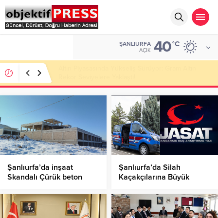
40
ALTIN
°C
ŞANLIURFA
6.543,59
AÇIK
Atatürk Bulvarı Sıcak Asfaltla Yenileniyor!
Şanlıurfa’da inşaat
Şanlıurfa’da Silah
Skandalı Çürük beton
Kaçakçılarına Büyük
resmen belgelendi
Darbe!