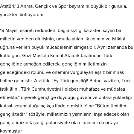
Atatürk’ü Anma, Gençlik ve Spor bayramını büyük bir gururla,
yürekten kutluyorum.
19 Mayıs; esareti reddeden, bağımsızlığı karakteri sayan bir
milletin yeniden dirilişinin, umutla atılan ilk adımın ve istiklal
uğruna verilen büyük mücadelenin simgesidir. Aynı zamanda bu
kutlu gün, Gazi Mustafa Kemal Atatürk tarafından Türk
gençliğine armağan edilerek, gençliğin milletimizin
geleceğindeki rolünü ve önemini vurgulayan eşsiz bir miras
haline gelmiştir. Atatürk, “Ey Türk gençliği! Birinci vazifen, Türk
istiklâlini, Türk Cumhuriyetini ilelebet muhafaza ve müdafaa
etmektir.” diyerek gençliğe duyduğu güveni ve onlara yüklediği
kutsal sorumluluğu açıkça ifade etmiştir. Yine “Bütün ümidim
gençliktedir.” sözüyle, milletimizin yarınlarını inşa edecek olan
gençlerimizin taşıdığı potansiyele olan inancını da ortaya
koymuştur.