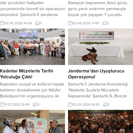
dair yürütülen faaliyetler
Ramazan bayramının ikinci günü,
çerçevesinde önemli bir operasyon
gece yarısı evlerinin yanmasıyla
düzenledi. Şanlıurfa İl Jandarma
büyük şok yaşayan 7 çocuklu
Komutanlığı tarafından “Göçmen
aileye, Eyyübiye Belediyesi sahip
02.04.2026 14:54
0
03.04.2026 11:49
0
Kaçakçılığı ile Mücadele”
çıktı. Aileyi ziyaret ederek
bağlamında 23-31 Mart 2026
ihtiyaçlarını belirleyen Eyyübiye
tarihleri arasında yapılan
Belediyesi Sosyal Yardım İşleri
çalışmalarda, kaçakçılık yaptığı
Müdürlüğü, evde temizlik
belirlenen şahıslara ilişkin
çalışmaları başlatarak acil
operasyonlar gerçekleştirildi.
ihtiyaçlarını karşıladı. Başkan
Yürütülen faaliyetler sonucunda,
Mehmet Kuş’un talimatlarıyla yanan
göçmen kaçakçılığı organizasyonu
evde incelemelerde bulunan
Kadınlar Müzelerle Tarihi
Jandarma’dan Uyuşturucu
içerisinde yer aldığı tespit edilen 18
Eyyübiye Belediyesi Sosyal Yardım
Yolculuğa Çıktı!
Operasyonu!
şüpheli organizatör hakkında...
İşleri Müdürlüğü...
Kadınların sosyal ve kültürel hayata
Şanlıurfa İl Jandarma Komutanlığı
katılımını desteklemek için Nilüfer
“Narkotik Suçlarla Mücadele
Belediyesi’nin organizasyonu ile
Kapsamında” Şanlıurfa İli, Birecik
Nilüfer’deki mahalle kadın
İlçesinde, Birecik İlçe Jandarma
11.07.2025 15:49
0
02.03.2026 16:53
0
derneklerinin üyeleri, müzeleri
komutanlığı ekipleri tarafından
keşif yolculuğuna çıktı. Nilüfer
operasyon düzenlendi. 26 Şubat
Belediyesi, kadınların
2026 tarihinde Birecik İlçe
sosyalleşmelerini, ürettikleri
Jandarma Komutanlığı Narkotik
ürünleri sunmalarını ve
Suçlarla Mücadele Kapsamında