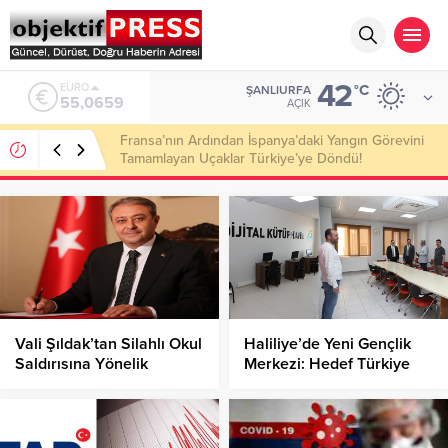
42
ALTIN
°C
ŞANLIURFA
6.521,17
AÇIK
112 Acil Ekipleri Araçta Doğum Yaptırdı!
Vali Şıldak’tan Silahlı Okul
Haliliye’de Yeni Gençlik
Saldırısına Yönelik
Merkezi: Hedef Türkiye
Açıklama!
Derecesi!