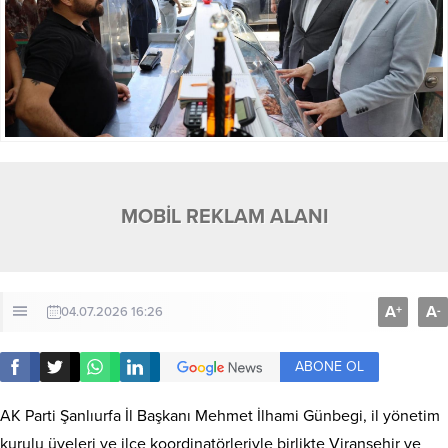
MOBİL REKLAM ALANI
A
A
+
-
04.07.2026 16:26
ABONE OL
AK Parti Şanlıurfa İl Başkanı Mehmet İlhami Günbegi, il yönetim
kurulu üyeleri ve ilçe koordinatörleriyle birlikte Viranşehir ve