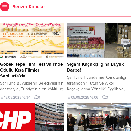
Benzer Konular
Göbeklitepe Film Festivali’nde
Sigara Kaçakçılığına Büyük
Ödüllü Kısa Filmler
Darbe!
Şanlıurfa’da!
Şanlıurfa İl Jandarma Komutanlığı
Şanlıurfa Büyükşehir Belediyesi’nin
tarafından ‘’Tütün ve Alkol
desteğiyle, Türkiye’nin en köklü üç
Kaçakçılarına Yönelik” Eyyübiye,
film festivalinde ödül kazanmış
Haliliye, Siverek ve Viranşehir
15.05.2025 16:34
0
05.09.2025 16:06
0
yapımlar, Göbeklitepe Uluslararası
ilçelerinde, operasyon düzenlendi.
Film Festivali kapsamında
Düzenlenen operasyonda; 7777
Şanlıurfa’da ilk kez aynı seçkide bir
Adet Gümrük Kaçağı Sigara, 4500
araya gelecek. “Göbeklitepe
Kg Gümrük Kaçağı Tütün, 3500
Uluslararası Film Festivali, Şanlıurfa
Adet Gümrük Kaçağı Cep Telefonu
Büyükşehir Belediyesi’nin
Yedek Parçası, 35 Kg Gümrük