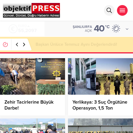
40
ALTIN
°C
ŞANLIURFA
6.680,93
AÇIK
Şanlıurfa’nın Vox Humanis Korosu Dünya Birincisi
Oldu!
Zehir Tacirlerine Büyük
Yerlikaya: 3 Suç Örgütüne
Darbe!
Operasyon, 1,5 Ton
Uyuşturucu Ve
Milyarlarca TL’lik Mal
Varlığına El Konuldu!