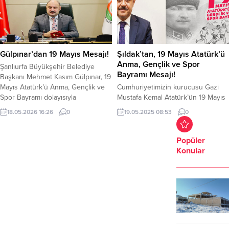
Gülpınar’dan 19 Mayıs Mesajı!
Şıldak’tan, 19 Mayıs Atatürk’ü
Anma, Gençlik ve Spor
Şanlıurfa Büyükşehir Belediye
Bayramı Mesajı!
Başkanı Mehmet Kasım Gülpınar, 19
Mayıs Atatürk’ü Anma, Gençlik ve
Cumhuriyetimizin kurucusu Gazi
Spor Bayramı dolayısıyla
Mustafa Kemal Atatürk’ün 19 Mayıs
yayımladığı mesajda, gençlerin
1919’da Samsun’a çıkarak başlattığı
18.05.2026 16:26
0
19.05.2025 08:53
0
bilim, teknoloji ve sporla
kurtuluş mücadelesinin 106. yıl
yetişmesinin Türkiye’nin geleceği
dönümünde, bütün milletimizin 19
açısından büyük önem taşıdığını
Mayıs Atatürk’ü Anma, Gençlik ve
Popüler
belirterek, bu yıl Şanlıurfa’da
Spor bayramını büyük bir gururla,
Konular
düzenlenecek TEKNOFEST ve
yürekten kutluyorum. 19 Mayıs;
Şanlıurfa Bilim Merkezi yatırımlarına
esareti reddeden, bağımsızlığı
dikkat çekti. Şanlıurfa Büyükşehir
karakteri sayan bir milletin yeniden
Belediye Başkanı Mehmet Kasım
dirilişinin, umutla atılan ilk adımın ve
Gülpınar,...
istiklal uğruna...