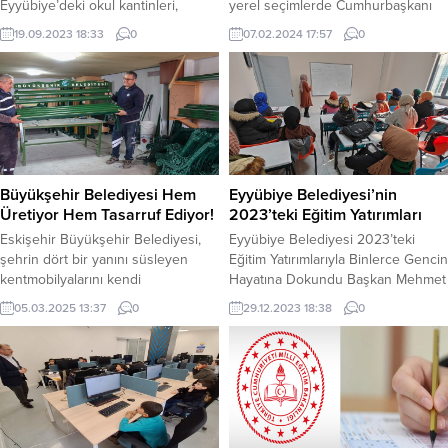
Eyyübiye’deki okul kantinleri,
yerel seçimlerde Cumhurbaşkanı
okulların çevresindeki bakkal,
Recep Tayyip Erdoğan tarafından
19.09.2023 18:33
0
07.02.2024 17:57
0
market ve gıda satış noktaları sıkı
tekrar Ak Parti Karaköprü Belediye
şekilde denetlenmeye devam
Başkan Adayı ilan edildi .
ediyor. Eyyübiye Belediyesi Zabıta
Karaköprü’de görev yaptığı sürece
Müdürlüğü’nün rutin denetimlerine
başarılı projelere ve hizmetlere
ilave olarak, okulların açılmasıyla
imza atan Karaköprü Belediye
kantinler ve okul çevrelerindeki
Başkanı Metin Baydilli, 31 Mart’ta
satış noktaları da mercek altına
gerçekleşecek yerel seçimlerde AK
alınıyor. Kantinlerde özellikle hijyen
Parti tarafından yeniden
Büyükşehir Belediyesi Hem
Eyyübiye Belediyesi’nin
denetimleri yapan zabıta...
Karaköprü...
Üretiyor Hem Tasarruf Ediyor!
2023’teki Eğitim Yatırımları
Eskişehir Büyükşehir Belediyesi,
Eyyübiye Belediyesi 2023’teki
şehrin dört bir yanını süsleyen
Eğitim Yatırımlarıyla Binlerce Gencin
kentmobilyalarını kendi
Hayatına Dokundu Başkan Mehmet
atölyelerinde üreterek büyük
Kuş liderliğinde sosyal belediyecilik
05.03.2025 13:37
0
29.12.2023 18:38
0
tasarruf sağlıyor.
alanında örnek gösterilecek başarılı
Belediyeninatölyelerinde üretilen
çalışmaları hayata geçiren Eyyübiye
kamelya, oturma bankları, çöp
Belediyesi, 2023 yılındaki eğitim
kovaları, piknik masaları,aydınlatma
yatırımlarıyla binlerce gencin
elemanları, köprü, korkuluk ve
hayatına dokundu. Göreve
büfeler kent estetiğini
başladığı 2019 yılından bu yana
güzelleştirirken 2024yılında 1
ilçede yaşayan çocukların ve