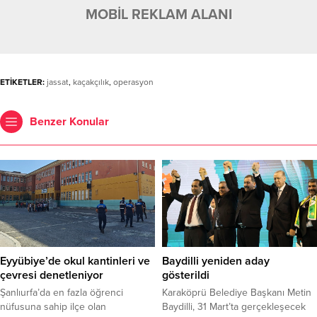
MOBİL REKLAM ALANI
ETİKETLER:
jassat
,
kaçakçılık
,
operasyon
Benzer Konular
Eyyübiye’de okul kantinleri ve
Baydilli yeniden aday
çevresi denetleniyor
gösterildi
Şanlıurfa’da en fazla öğrenci
Karaköprü Belediye Başkanı Metin
nüfusuna sahip ilçe olan
Baydilli, 31 Mart’ta gerçekleşecek