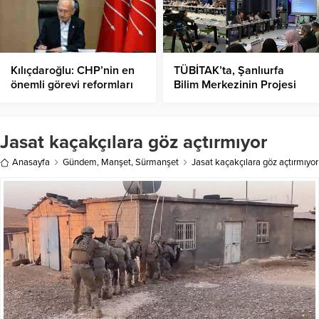
Kılıçdaroğlu: CHP’nin en
TÜBİTAK’ta, Şanlıurfa
önemli görevi reformları
Bilim Merkezinin Projesi
hayata geçirmektir
Örnek Proje Oldu!
Jasat kaçakçılara göz açtırmıyor
Anasayfa
Gündem
,
Manşet
,
Sürmanşet
Jasat kaçakçılara göz açtırmıyor