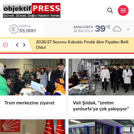
39
ALTIN
°C
ŞANLIURFA
6.660,55
AZ BULUTLU
Haliliye Belediyesi Her Gün 4 Bin 898 Kişiye Sıcak
Yemek Ulaştırıyor!
Trsm merkezine ziyaret
Vali Şıldak, “üretim
şanlıurfa’ya çok yakışıyor”