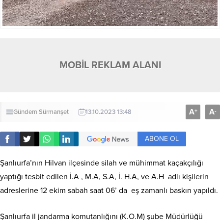
MOBİL REKLAM ALANI
A
A
+
-
Gündem
Sürmanşet
13.10.2023 13:48
ABONE OL
Şanlıurfa’nın Hilvan ilçesinde silah ve mühimmat kaçakçılığı
yaptığı tesbit edilen İ.A , M.A, S.A, İ. H.A, ve A.H adlı kişilerin
adreslerine 12 ekim sabah saat 06’ da eş zamanlı baskın yapıldı.
Şanlıurfa il jandarma komutanlığını (K.O.M) şube Müdürlüğü