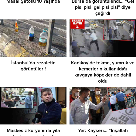
Masal Şatosu 10 Yaşında
Bursa’da görüntülendi… “Gel
pisi pisi, gel pisi pisi” diye
çağırdı
İstanbul’da rezaletin
Kadıköy’de tekme, yumruk ve
görüntüleri!
kemerlerin kullanıldığı
kavgaya köpekler de dahil
oldu
Maskesiz kuryenin 5 yıla
Yer: Kayseri… “İnşallah