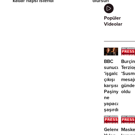
kadar hapsi istendi
ölürsün'”
Popüler
Videolar
BBC
Burçin
sunucusunun
Terzio
‘işgalcisiniz’
‘Susm
çıkışı
mesaj
karşısında
günd
Paşinyan
oldu
ne
yapacağını
şaşırdı!
Geleneksel
Maske