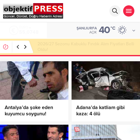
40
ALTIN
°C
ŞANLIURFA
6.623,43
AÇIK
Haliliye Belediyesi Her Gün 4 Bin 898 Kişiye Sıcak
Yemek Ulaştırıyor!
Antalya’da şoke eden
Adana’da katliam gibi
kuyumcu soygunu!
kaza: 4 ölü