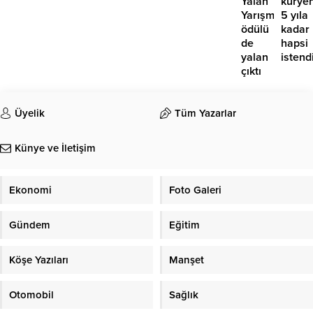
Yalan
kurye
Yarışması’nın
5 yıla
ödülü
kadar
de
hapsi
yalan
istend
çıktı
Üyelik
Tüm Yazarlar
Künye ve İletişim
Ekonomi
Foto Galeri
Gündem
Eğitim
Köşe Yazıları
Manşet
Otomobil
Sağlık