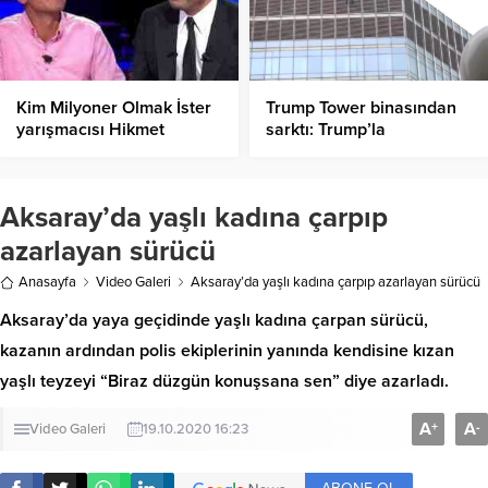
Kim Milyoner Olmak İster
Trump Tower binasından
yarışmacısı Hikmet
sarktı: Trump’la
Karakurt sosyal medyanın
görüşmezsem ipi keserim
gündemine oturdu
Aksaray’da yaşlı kadına çarpıp
azarlayan sürücü
Anasayfa
Video Galeri
Aksaray’da yaşlı kadına çarpıp azarlayan sürücü
Aksaray’da yaya geçidinde yaşlı kadına çarpan sürücü,
kazanın ardından polis ekiplerinin yanında kendisine kızan
yaşlı teyzeyi “Biraz düzgün konuşsana sen” diye azarladı.
A
A
+
-
Video Galeri
19.10.2020 16:23