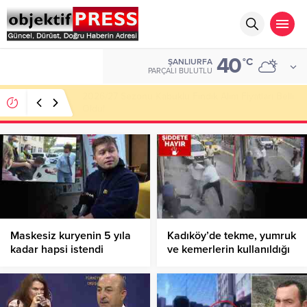
40
ALTIN
°C
ŞANLIURFA
6.660,55
PARÇALI BULUTLU
Haliliye Belediyesi Her Gün 4 Bin 898 Kişiye Sıcak
Yemek Ulaştırıyor!
Maskesiz kuryenin 5 yıla
Kadıköy’de tekme, yumruk
kadar hapsi istendi
ve kemerlerin kullanıldığı
kavgaya köpekler de dahil
oldu