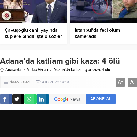
Çavuşoğlu canlı yayında
İstanbul’da feci ölüm
küplere bindi! İşte o sözler
kamerada
Adana’da katliam gibi kaza: 4 ölü
Anasayfa
Video Galeri
Adana’da katliam gibi kaza: 4 ölü
A
A
+
-
Video Galeri
19.10.2020 18:18
ABONE OL