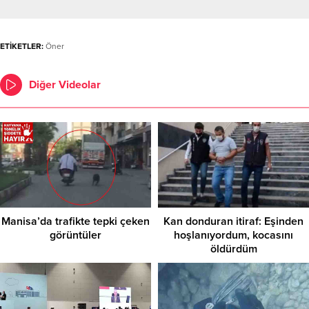
ETİKETLER:
Öner
Diğer Videolar
Manisa’da trafikte tepki çeken
Kan donduran itiraf: Eşinden
görüntüler
hoşlanıyordum, kocasını
öldürdüm