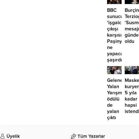
BBC
Burçin
sunucusunun
Terzio
‘işgalcisiniz’
‘Susm
çıkışı
mesaj
karşısında
günd
Paşinyan
oldu
ne
yapacağını
şaşırdı!
Geleneksel
Maske
Yalan
kurye
Yarışması’nın
5 yıla
ödülü
kadar
de
hapsi
yalan
istend
çıktı
Üyelik
Tüm Yazarlar