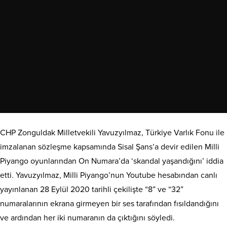
CHP Zonguldak Milletvekili Yavuzyılmaz, Türkiye Varlık Fonu ile
imzalanan sözleşme kapsamında Sisal Şans’a devir edilen Milli
Piyango oyunlarından On Numara’da ‘skandal yaşandığını’ iddia
etti. Yavuzyılmaz, Milli Piyango’nun Youtube hesabından canlı
yayınlanan 28 Eylül 2020 tarihli çekilişte “8” ve “32”
numaralarının ekrana girmeyen bir ses tarafından fısıldandığını
ve ardından her iki numaranın da çıktığını söyledi.