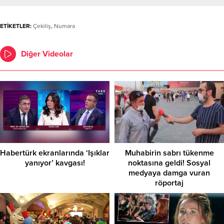
ETİKETLER:
Çekiliş
,
Numara
Diğer Videolar
Habertürk ekranlarında ‘Işıklar
Muhabirin sabrı tükenme
yanıyor’ kavgası!
noktasına geldi! Sosyal
medyaya damga vuran
röportaj