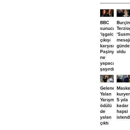
BBC
Burçin
sunucusunun
Terzio
‘işgalcisiniz’
‘Susm
çıkışı
mesaj
karşısında
günd
Paşinyan
oldu
ne
yapacağını
şaşırdı!
Geleneksel
Maske
Yalan
kurye
Yarışması’nın
5 yıla
ödülü
kadar
de
hapsi
yalan
istend
çıktı