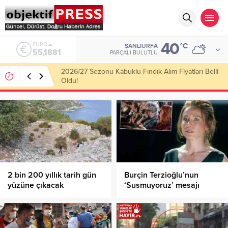
40
ALTIN
°C
ŞANLIURFA
6.660,55
PARÇALI BULUTLU
Haliliye Belediyesi Her Gün 4 Bin 898 Kişiye Sıcak
Yemek Ulaştırıyor!
2 bin 200 yıllık tarih gün
Burçin Terzioğlu’nun
yüzüne çıkacak
‘Susmuyoruz’ mesajı
gündem oldu