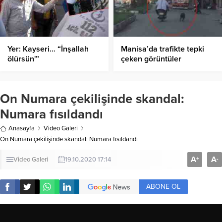
Yer: Kayseri… “İnşallah
Manisa’da trafikte tepki
ölürsün'”
çeken görüntüler
On Numara çekilişinde skandal:
Numara fısıldandı
Anasayfa
Video Galeri
On Numara çekilişinde skandal: Numara fısıldandı
A
A
+
-
Video Galeri
19.10.2020 17:14
ABONE OL