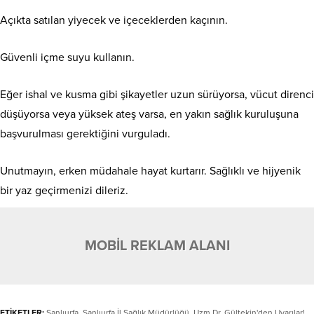
Açıkta satılan yiyecek ve içeceklerden kaçının.
Güvenli içme suyu kullanın.
Eğer ishal ve kusma gibi şikayetler uzun sürüyorsa, vücut direnci
düşüyorsa veya yüksek ateş varsa, en yakın sağlık kuruluşuna
başvurulması gerektiğini vurguladı.
Unutmayın, erken müdahale hayat kurtarır. Sağlıklı ve hijyenik
bir yaz geçirmenizi dileriz.
MOBİL REKLAM ALANI
ETİKETLER:
Şanlıurfa
,
Şanlıurfa İl Sağlık Müdürlüğü
,
Uzm Dr. Gültekin'den Uyarılar!