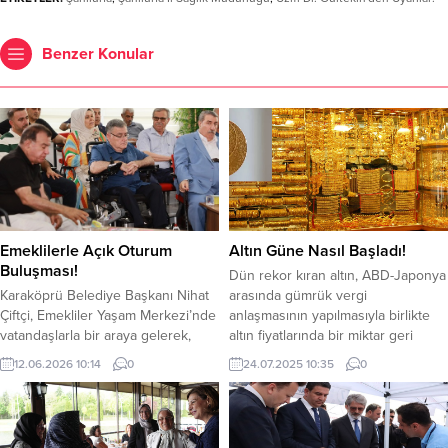
Benzer Konular
Emeklilerle Açık Oturum
Altın Güne Nasıl Başladı!
Buluşması!
Dün rekor kıran altın, ABD-Japonya
Karaköprü Belediye Başkanı Nihat
arasında gümrük vergi
Çiftçi, Emekliler Yaşam Merkezi’nde
anlaşmasının yapılmasıyla birlikte
vatandaşlarla bir araya gelerek,
altın fiyatlarında bir miktar geri
“Amacımız insanları sohbetin,
çekilme yaşandı. Gram altın Kapalı
12.06.2026 10:14
0
24.07.2025 10:35
0
dostluğun ve arkadaşlığın olduğu
Çarşı da 4.392 TL’den Ons altın ise
bir ortamda buluşturmak. Yalnızlık
3.375 dolardan işlem görüyor.
insanın yaşayabileceği en zor
Çeyrek altın ise 7.218 TL’den işlem
duygulardan biridir” dedi.
görüyor.