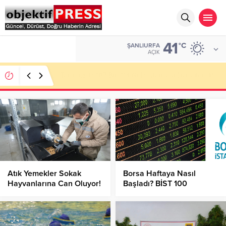
41
ALTIN
°C
ŞANLIURFA
6.496,95
AÇIK
Başkan Gülpınar Kırsaldaki Yol Çalışmalarını
İnceledi!
Atık Yemekler Sokak
Borsa Haftaya Nasıl
Hayvanlarına Can Oluyor!
Başladı? BİST 100
Endeksinde Son Durum
Nedir?