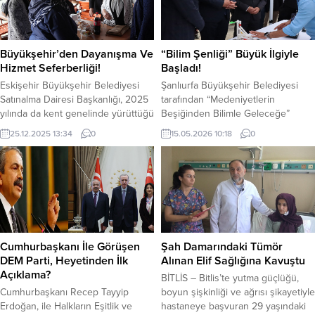
Karaköprü Belediye Başkanı Nihat
Çiftçi, vatandaşlarla doğrudan
iletişim kurduğu açık oturum
programlarını sürdürüyor. Başkan
Büyükşehir’den Dayanışma Ve
“Bilim Şenliği” Büyük İlgiyle
Nihat Çiftçi, Karaköprü Belediyesi
Hizmet Seferberliği!
Başladı!
tarafından hayata...
Eskişehir Büyükşehir Belediyesi
Şanlıurfa Büyükşehir Belediyesi
Satınalma Dairesi Başkanlığı, 2025
tarafından “Medeniyetlerin
yılında da kent genelinde yürüttüğü
Beşiğinden Bilimle Geleceğe”
çalışmalarla vatandaşların yanında
sloganıyla düzenlenen Şanlıurfa
25.12.2025 13:34
0
15.05.2026 10:18
0
olmaya devam ediyor. Sosyal
Bilim Şenliği, gençleri bilimle
belediyecilik anlayışıyla hayata
buluşturdu. Şanlıurfa Büyükşehir
geçirilen projeler, hem üreticiyi
Belediyesi, Şanlıurfa Valiliği ve İl
hem de tüketiciyi desteklerken,
Milli Eğitim Müdürlüğü iş birliğiyle,
binlerce Eskişehirlinin hayatına
TÜBİTAK’ın desteğiyle düzenlenen
doğrudan dokunuyor. Satınalma
“Şanlıurfa Bilim Şenliği” başladı.
Dairesi Başkanlığı Bütçe İçi
“Medeniyetlerin Beşiğinden Bilimle
İşletmeler Şube Müdürlüğü’ne bağlı
Geleceğe” sloganıyla hayata
Cumhurbaşkanı İle Görüşen
Şah Damarındaki Tümör
Üretici Market faaliyetleri, yoğun ilgi
geçirilen ve iki gün sürecek
DEM Parti, Heyetinden İlk
Alınan Elif Sağlığına Kavuştu
görmeyi...
etkinlik, Şanlıurfa Bilim Merkezi...
Açıklama?
BİTLİS – Bitlis’te yutma güçlüğü,
Cumhurbaşkanı Recep Tayyip
boyun şişkinliği ve ağrısı şikayetiyle
Erdoğan, ile Halkların Eşitlik ve
hastaneye başvuran 29 yaşındaki