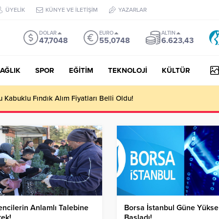
ÜYELİK
KÜNYE VE İLETİŞİM
YAZARLAR
DOLAR
EURO
ALTIN
47,7048
55,0748
6.623,43
AĞLIK
SPOR
EĞİTİM
TEKNOLOJİ
KÜLTÜR
yesi Her Gün 4 Bin 898 Kişiye Sıcak Yemek Ulaştırıyor!
ncilerin Anlamlı Talebine
Borsa İstanbul Güne Yüksel
ek!
Başladı!