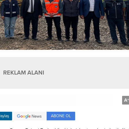
REKLAM ALANI
A
+
ABONE OL
aylaş