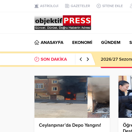
ASTROLOJİ
GAZETELER
SİTENE EKLE
ANASAYFA
EKONOMİ
GÜNDEM
S
SON DAKİKA
Haliliye Beledi
Ceylanpınar’da Depo Yangını!
Öğre
Dest