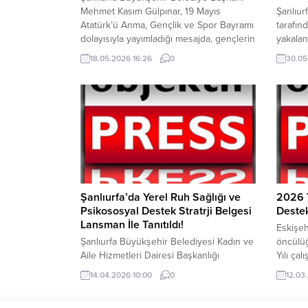
Mehmet Kasım Gülpınar, 19 Mayıs
Şanlıur
Atatürk’ü Anma, Gençlik ve Spor Bayramı
tarafın
dolayısıyla yayımladığı mesajda, gençlerin
yakalan
bilim, teknoloji ve sporla yetişmesinin
çalışma
18.05.2026 16:26
0
30.05
Türkiye’nin geleceği açısından büyük
“Hırsız
önem taşıdığını belirterek, bu yıl
ay 20 g
Şanlıurfa’da düzenlenecek TEKNOFEST
isimli ş
ve Şanlıurfa Bilim Merkezi yatırımlarına
göre, K
dikkat çekti. Şanlıurfa Büyükşehir
Jandarm
Belediye Başkanı Mehmet Kasım
gerçekl
Gülpınar,...
sonucun
YAZI A
Şanlıurfa’da Yerel Ruh Sağlığı ve
2026 Y
Psikososyal Destek Stratrji Belgesi
Deste
Lansman İle Tanıtıldı!
Eskişeh
Şanlıurfa Büyükşehir Belediyesi Kadın ve
öncülü
Aile Hizmetleri Dairesi Başkanlığı
Yılı çal
tarafından düzenlenen “Yerel Ruh Sağlığı
toplum 
14.04.2026 10:00
0
12.03
ve Psikososyal Destek (MHPSS) Strateji
sürece
Belgesi Tanıtım Programı” geniş katılımla
kapsamd