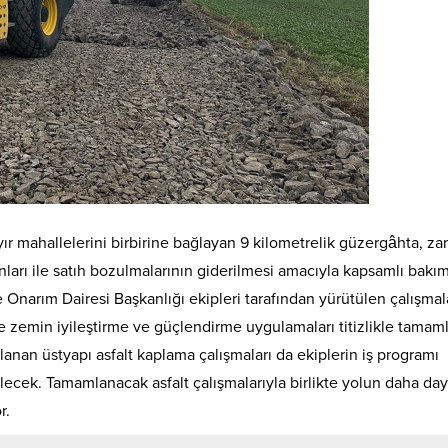
ır mahallelerini birbirine bağlayan 9 kilometrelik güzergâhta, z
nları ile satıh bozulmalarının giderilmesi amacıyla kapsamlı bakı
e Onarım Dairesi Başkanlığı ekipleri tarafından yürütülen çalışmal
 zemin iyileştirme ve güçlendirme uygulamaları titizlikle tamaml
anan üstyapı asfalt kaplama çalışmaları da ekiplerin iş programı
lecek. Tamamlanacak asfalt çalışmalarıyla birlikte yolun daha daya
r.