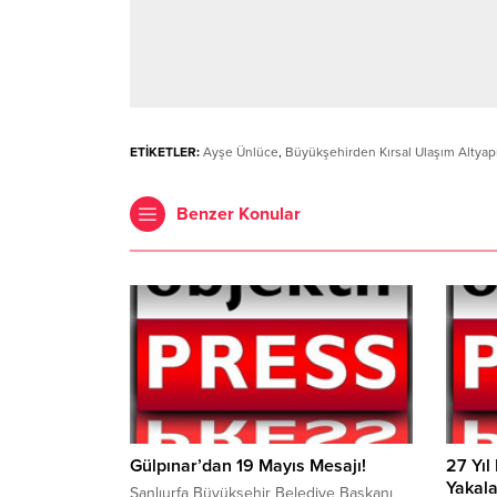
ETİKETLER:
Ayşe Ünlüce
,
Büyükşehirden Kırsal Ulaşım Altya
Benzer Konular
Gülpınar’dan 19 Mayıs Mesajı!
27 Yıl
Yakala
Şanlıurfa Büyükşehir Belediye Başkanı