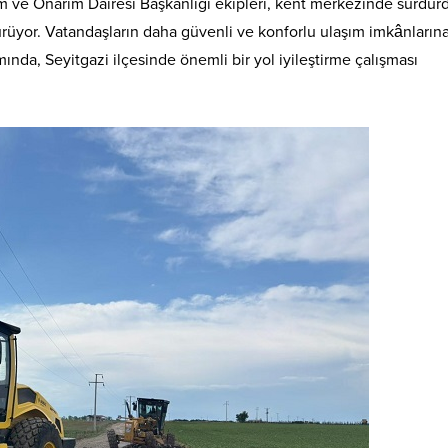
m ve Onarım Dairesi Başkanlığı ekipleri, kent merkezinde sürdü
dürüyor. Vatandaşların daha güvenli ve konforlu ulaşım imkânların
nda, Seyitgazi ilçesinde önemli bir yol iyileştirme çalışması