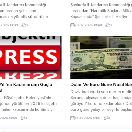
fa İl Jandarma Komutanlığı
Şanlıurfa İl Jandarma Komutanlığı (
dan aranan şahısların
tarafından “Narkotik Suçlarla Müc
masına yönelik sürdürülen
Kapsamında” Şanlıurfa İli Haliliye
lar kapsamında, hakkında
İlçesinde, 17.02.2026 tarihinde Hal
.2026 13:39
0
20.02.2026 10:40
0
lık” suçundan kesinleşmiş 27 yıl 9
İlçe J.K.’lığı, İstihbarat ve Narkoti
ün hapis cezası bulunan A.T.
Müdürlüğü ekiplerince, uyuşturuc
ahıs yakalandı. Edinilen bilgilere
uyarıcı madde ticareti yaptığı tespi
araköprü ilçesinde Karaköprü İlçe
3 şahsa yönelik hassas burunlu 
a Komutanlığı ekiplerince
unsurlarının da katılımı ile icra edi
eştirilen operasyonel faaliyet
operasyonel faaliyetler neticesinde
da firari hükümlü gözaltına alındı.
Kg....
RASI REKLAM...
ılı’na Kadınlardan Güçlü
Dolar Ve Euro Güne Nasıl Baş
k!
Döviz kurlarında son durum nedir
ir Büyükşehir Belediyesi’nin
Serbest piyasada dolar kaç lirada
ğünde yürütülen 2026 Eskişehir
görüyor? Euro ne kadar oldu? Dol
ışmaları kapsamında kentin sivil
euro güne yatay bir seyirle başla
dinamikleri de etkinlikleriyle
Merkez Bankası (Fed), dün faizler
.2026 14:59
0
19.03.2026 11:05
0
 katkı sunmaya devam ediyor. Bu
ve %3,75 aralığında sabit bıraktı. O
a, 14 sivil toplum kuruluşunun
Doğu’daki gelişmeler doları etkil