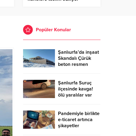
Popüler Konular
Şanlıurfa’da inşaat
Skandalı Çürük
beton resmen
belgelendi
Şanlıurfa Suruç
ilçesinde kavga!
ölü yaralılar var
Pandemiyle birlikte
e-ticaret artınca
şikayetler
de katlandı