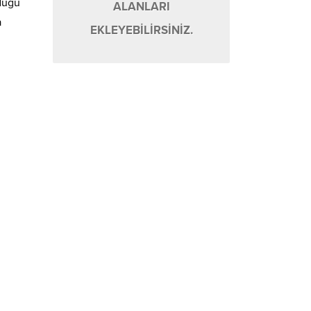
rdüğü
ALANLARI
a
EKLEYEBİLİRSİNİZ.