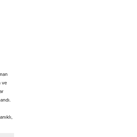
aman
m ve
ar
andı.
nıklı,