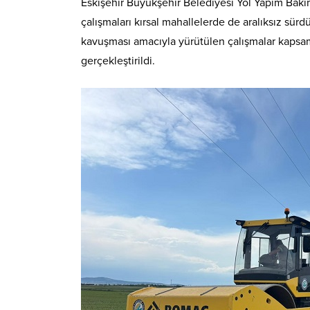
Eskişehir Büyükşehir Belediyesi Yol Yapım Bakı
çalışmaları kırsal mahallelerde de aralıksız sür
kavuşması amacıyla yürütülen çalışmalar kapsamı
gerçekleştirildi.