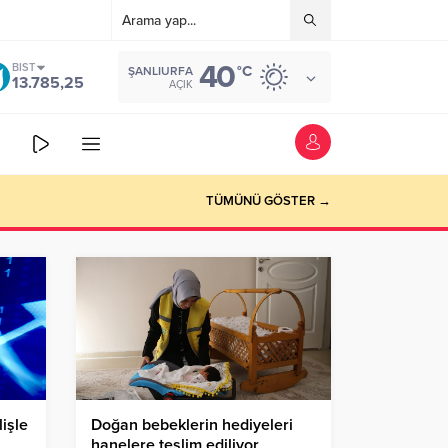
40
BIST
°C
ŞANLIURFA
13.785,25
AÇIK
TÜMÜNÜ GÖSTER →
işle
Doğan bebeklerin hediyeleri
hanelere teslim ediliyor