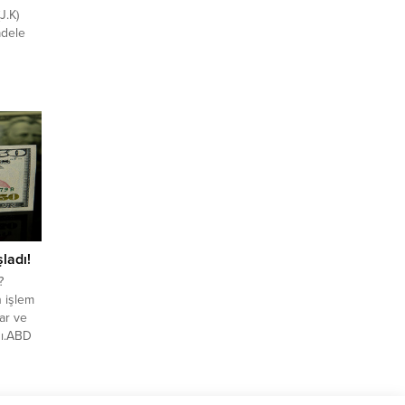
J.K)
adele
iliye
k Şube
u ve
t edilen
köpek
len
; (4)
ladı!
?
n işlem
ar ve
dı.ABD
i %3,50
rta
emeye