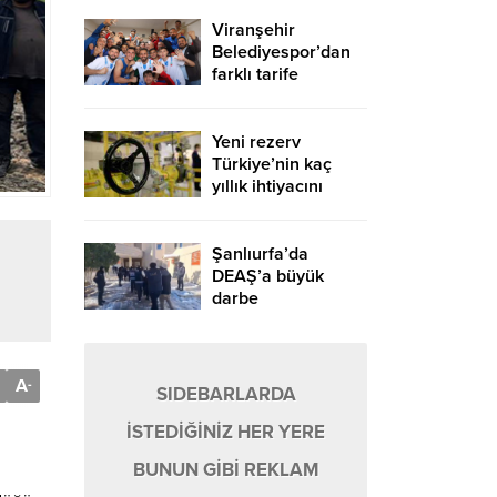
Viranşehir
Belediyespor’dan
farklı tarife
Yeni rezerv
Türkiye’nin kaç
yıllık ihtiyacını
karşılayacak?
Şanlıurfa’da
DEAŞ’a büyük
darbe
A
-
SIDEBARLARDA
İSTEDİĞİNİZ HER YERE
BUNUN GİBİ REKLAM