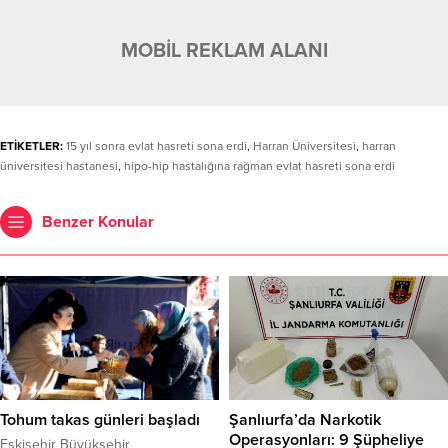
MOBİL REKLAM ALANI
ETİKETLER:
15 yıl sonra evlat hasreti sona erdi
,
Harran Üniversitesi
,
harran
üniversitesi hastanesi
,
hipo-hip hastalığına rağman evlat hasreti sona erdi
Benzer Konular
Tohum takas günleri başladı
Şanlıurfa’da Narkotik
Operasyonları: 9 Şüpheliye
Eskişehir Büyükşehir