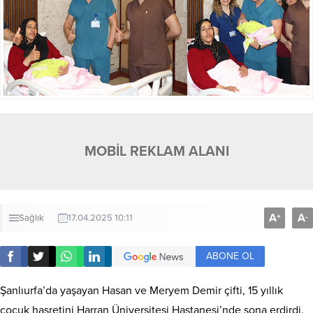
MOBİL REKLAM ALANI
A
A
+
-
Sağlık
17.04.2025 10:11
ABONE OL
Şanlıurfa’da yaşayan Hasan ve Meryem Demir çifti, 15 yıllık
çocuk hasretini Harran Üniversitesi Hastanesi’nde sona erdirdi.