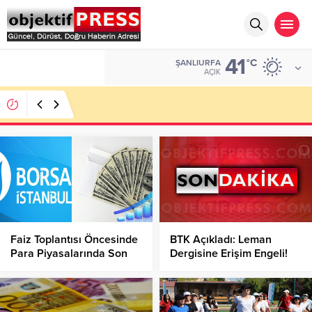
41
ALTIN
°C
ŞANLIURFA
6.662,82
AÇIK
Haliliye Belediyesi Her Gün 4 Bin 898 Kişiye Sıcak
Yemek Ulaştırıyor!
Faiz Toplantısı Öncesinde
BTK Açıkladı: Leman
Para Piyasalarında Son
Dergisine Erişim Engeli!
Durum Nedir?