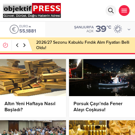
39
EURO
°C
ŞANLIURFA
55,1881
AÇIK
2026/27 Sezonu Kabuklu Fındık Alım Fiyatları Belli
Oldu!
Altın Yeni Haftaya Nasıl
Porsuk Çayı’nda Fener
Başladı?
Alayı Coşkusu!