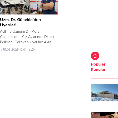
Uzm. Dr. Gültekin’den
Uyarılar!
Acil Tıp Uzmanı Dr. Mert
Gültekin’den Yaz Aylarında Dikkat
Edilmesi Gereken Uyarılar: Akut
Gastroenterit Şanlıurfa Eğitim ve
17.06.2025 10:01
0
Araştırma Hastanesi Acil Tıp
Uzmanı Dr. Mert Gültekin, yaz
aylarında acil servislerde en sık
Popüler
görülen rahatsızlıklardan birinin
Konular
akut gastroenterit (mide üşütmesi
veya ishal) olduğunu belirtti. Dr.
Gültekin, bu hastalığın aniden
başlayan karın ağrısı,...